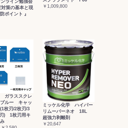
オンライン勉強会
￥1,009,800
症対策の基本と現
防ポイント 』
 ガラススクレ
ブルー キャッ
ミッケル化学 ハイパー
1枚刃/2枚刃/3
リムーバーネオ 18L
枚刃) 1枚刃用キ
超強力剥離剤
み
￥20,647
 ￥2,580