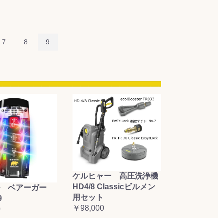
7
8
9
ケルヒャー 高圧洗浄機
HD4/8 Classicビルメン
 ベアーガー
用セット
9
￥98,000
0