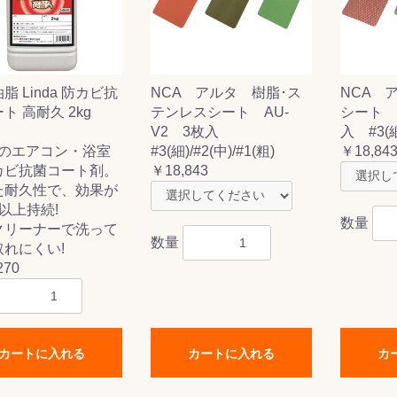
脂 Linda 防カビ抗
NCA アルタ 樹脂･ス
NCA 
ス(一般製品)
ンテナンス用樹
樹脂製品
クス
製品
ラ フロアケアシ
用・テラゾー・
ックス
ーナー
クリーナー
クリーナー
クス
樹脂製品
製品
ンテナンス用樹
ー製品
商品
品
商品
ト 高耐久 2kg
テンレスシート AU-
シート A
剤
ート用
ス
V2 3枚入
入 #3(細)
daのエアコン・浴室
#3(細)/#2(中)/#1(粗)
￥18,84
式モップ
イヤー
ッチメント
布
カビ抗菌コート剤。
￥18,843
式用)
キューム
イトバキューム
スタイプ
ード
ポリッシャー
た耐久性で、効果が
以上持続!
数量
クリーナーで洗って
数量
れにくい!
270
ス
カートに入れる
カートに入れる
カ