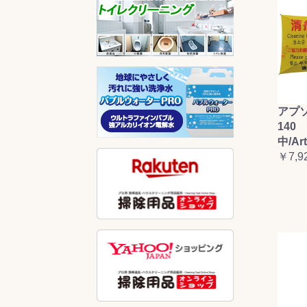
アプ
140 
中/Ar
￥7,9