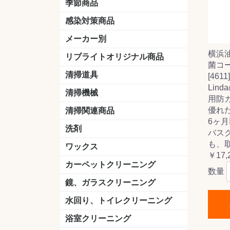
季節商品
感染対策商品
おう吐物
除菌洗剤
うがい薬
マスク
手洗い石鹸
手指消毒
手袋
メーカー別
横浜油
クオリティ
ニイタカ
シーバイエス
リンレイ
ペンギンワックス
横浜油脂工業
ミッケル化学（旧：スイショウ
ユシロ化学
コニシ
つやげん
ダイカ商事
スリーエムジャパン
山崎産業
テラモト
セイワ
エトレー
ラバーメイド
ジャパックス
日本サニパック
ケルヒャー
マキタ
ショーワグローブ
花王
サラヤ
アルボース
コスケム
ミヤキ
紺商
信徳ポミー
樹脂ワック
下地剤
ドライメ
水性・半
油性ワッ
特殊用途
ニュート
天然石材
木床用ワ
床用クリ
剥離剤
植物油用
鉱物油用
その他
樹脂ワッ
水性・半
下地剤
特殊用途
ドライメ
クリーナ
ハクリ剤
石材床用
木床用商
日常管理
リブライトオリジナル商品
菌コー
＆ユーホー）
脂仕上げ
ステム
コンクリ
脂ワック
LLオレンジクリーナー
LL油脂専用クリーナー
LLワックスモップ
LL-21
マーベラスiL
清掃道具
[4611]
Lin
ほうき
ちりとり
モップ及び関連品
モップ
ハードフロア用ダストモップ
テラモト
その他
ワンタッチ
水切りドラ
その他アタ
関連商品
ワックス塗
清掃機械
用防
(ワンタッチ
掃除機
高圧洗浄機
吸水機
カーペット用マシン
送風機
ポリッシャー
ポリッシャー・自動床洗浄機用
掃除機用紙パック
その他
ドライバ
アップラ
コードレ
階段用
スタンダ
高速回転
ハンディ
関連商品
優れ
清掃関連商品
パッド
6ヶ月
ダストカート
台車
移動式バレット
脚立
モップハンガー
サインボード
光沢計
カーペット汚染度計
洗剤
バス
も、取
床用表面洗浄剤
ハクリ剤
厨房用
工場用
石材用
サビ用
木材用
タイル用
外壁用
壁面用
手あか用
病院用
除菌用
ワックス
￥17,
樹脂ワックス
半樹脂ワックス
フローリング用
病院用ワックス
中性ワックス
石材用
木床用
その他
シーバイエス
リンレイ
ペンギンワック
コニシ
スイショウ
ユシロ
信徳ポミー
その他
カーペットクリーニング
数量
洗剤
ブラシ
パット
その他
ガム除去剤
シミ抜き剤
鏡、ガラスクリーニング
ガラスワイパー
シャンパー(ウオッシャー)
ガラススクイジー
ケレン
ツールホルダー
洗剤
天井・高所作業
うろこ取り
水回り、トイレクリーニング
洗剤
尿石除去剤
水アカ除去剤
排水管つまり除去剤
消臭・防臭剤
道具
ブラシ
ラバーカップ
水アカ除去
浴室クリーニング