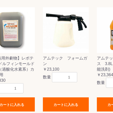
&前処理
薬用外劇物】レボテ
アムテック フォームガ
アムテッ
 ドルフィンモールド
ン
ス 3.8
g（過酸化水素系）カ
￥23,100
能洗剤)
用
￥23,36
数量
330
数量
カートに入れる
カートに入れる
カ