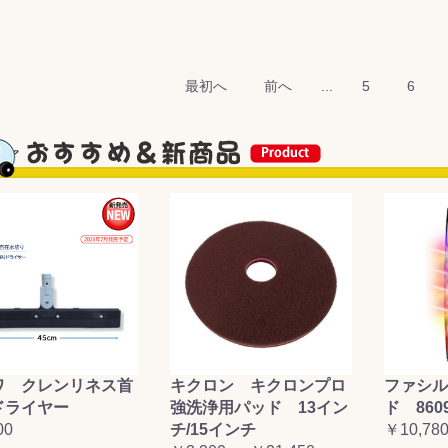
最初へ
前へ
...
5
6
ワ クレンリネス首
キクロン キクロンプロ
ファシル
ドライヤー
強洗浄用パッド 13イン
ド 860
00
チ/15インチ
￥10,78