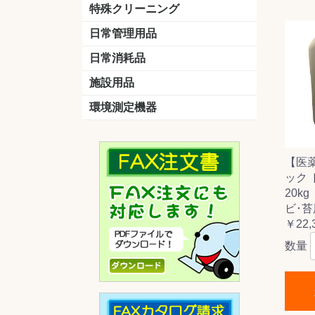
洗剤
道具
バスクリーナー
カビ取り剤
スポンジ
特殊クリーニング
石材
エアコン
外壁
その他
洗浄剤
リンス&中和剤
洗浄ツール
洗浄シート
洗浄
道具
日常管理用品
剤
クリーナー
洗濯用洗剤
油汚れ落とし
サビ取り剤
タバコ専用消臭
日常消耗品
トイレットペーパー
ペーパータオル
便座除菌クリーナー
ポリ袋
施設用品
マット・他
ベンチ
灰皿
傘立
くず入れ
環境測定機器
残留塩素測定器
空気環境測定器
粉じん計
風速計
温湿度計
【医
ック
20k
ビ･苔
￥22,
数量