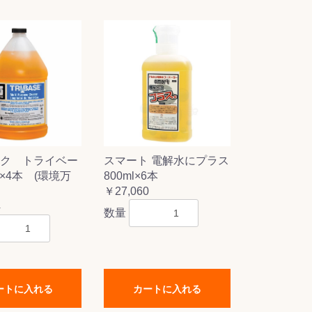
ク トライベー
スマート 電解水にプラス
L×4本 (環境万
800ml×6本
￥27,060
4
数量
ートに入れる
カートに入れる