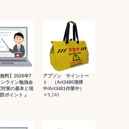
無料】2026年7
アプソン サイントー
オンライン勉強会
ト （Art3480清掃
症対策の基本と現
中/Art3481作業中）
防ポイント 』
￥9,240