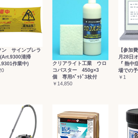
お買い物を続ける
カートへ進む
ソン サインブレラ
【参加費
(Art.9300清掃
月28日
クリアライト工業 ウロ
t.9301作業中)
『 熱中
コバスター 450g×3
20
場での予
個 専用ﾊﾟｯﾄﾞ3枚付
￥1
￥14,850