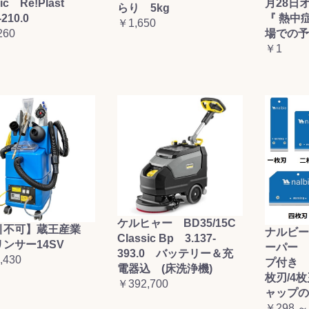
sic Re!Plast
月28日
らり 5kg
-210.0
『 熱中
￥1,650
260
場での予
￥1
ケルヒャー BD35/15C
引不可】蔵王産業
ナルビー
Classic Bp 3.137-
ンサー14SV
ーパー 
393.0 バッテリー＆充
,430
プ付き (
電器込 (床洗浄機)
枚刃/4
￥392,700
ャップの
￥298 ～