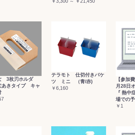
￥3,300 ～ ￥21,450
テラモト 仕切付きバケ
女 3枚刃ホルダ
【参加費
ツ ミニ （青/赤)
穴あきタイプ キャ
月28日
￥6,160
付
『 熱中
57
場での予
￥1