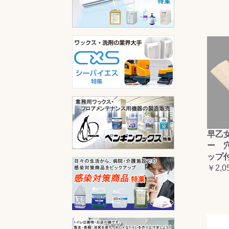
早乙
ー 
ップ
￥2,0