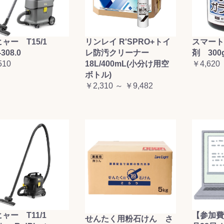
ャー T15/1
リンレイ R'SPRO+トイ
スマート
-308.0
レ防汚クリーナー
剤 300
510
18L/400mL(小分け用空
￥4,620
ボトル)
￥2,310 ～ ￥9,482
ャー T11/1
【参加費
せんたく用粉石けん さ