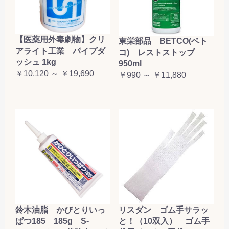
【医薬用外毒劇物】クリ
東栄部品 BETCO(ベト
アライト工業 パイプダ
コ) レストストップ
ッシュ 1kg
950ml
￥10,120 ～ ￥19,690
￥990 ～ ￥11,880
鈴木油脂 かびとりいっ
リスダン ゴム手サラッ
ぱつ185 185g S-
と！（10双入） ゴム手