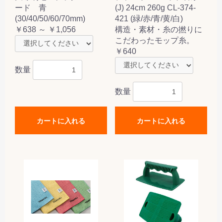
ード 青
(J) 24cm 260g CL-374-
(30/40/50/60/70mm)
421 (緑/赤/青/黄/白)
￥638 ～ ￥1,056
構造・素材・糸の撚りに
こだわったモップ糸。
￥640
数量
数量
カートに入れる
カートに入れる