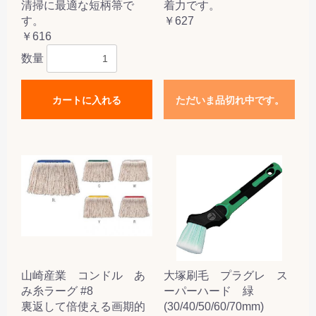
清掃に最適な短柄箒で
着力です。
す。
￥627
￥616
数量
カートに入れる
ただいま品切れ中です。
山崎産業 コンドル あ
大塚刷毛 プラグレ ス
み糸ラーグ #8
ーパーハード 緑
裏返して倍使える画期的
(30/40/50/60/70mm)