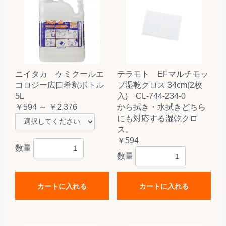
ニイタカ ケミクールエ
テラモト EFマルチモッ
コロジー広口希釈ボトル
プ湿乾クロス 34cm(2枚
5L
入) CL-744-234-0
￥594 ～ ￥2,376
から拭き・水拭きどちら
にも対応する湿乾クロ
ス。
￥594
数量
数量
カートに入れる
カートに入れる