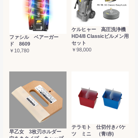
ケルヒャー 高圧洗浄機
HD4/8 Classicビルメン用
ファシル ベアーガー
セット
ド 8609
￥98,000
￥10,780
テラモト 仕切付きバケ
早乙女 3枚刃ホルダー
ツ ミニ （青/赤)