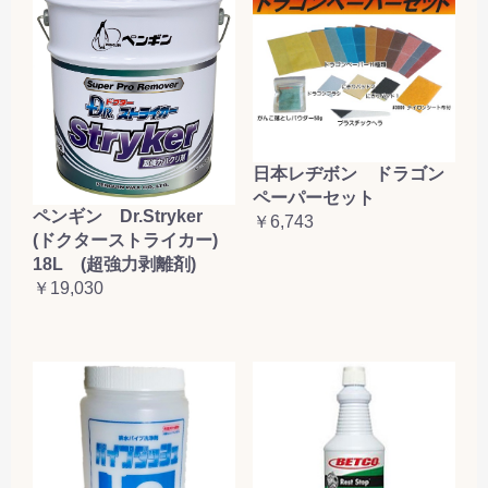
日本レヂボン ドラゴン
ペーパーセット
ペンギン Dr.Stryker
￥6,743
(ドクターストライカー)
18L (超強力剥離剤)
￥19,030