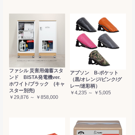
ファシル 災害用備蓄スタ
アプソン B-ポケット
ンド BISTA発電機ver.
（黒/オレンジ/ピンク/グ
ホワイト/ブラック (キャ
レー/迷彩柄）
スター別売)
￥4,235 ～ ￥5,005
￥29,876 ～ ￥858,000