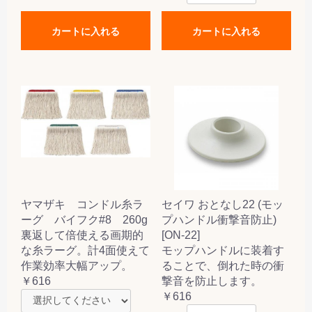
カートに入れる
カートに入れる
ヤマザキ コンドル糸ラ
セイワ おとなし22 (モッ
ーグ バイフク#8 260g
プハンドル衝撃音防止)
裏返して倍使える画期的
[ON-22]
な糸ラーグ。計4面使えて
モップハンドルに装着す
作業効率大幅アップ。
ることで、倒れた時の衝
￥616
撃音を防止します。
￥616