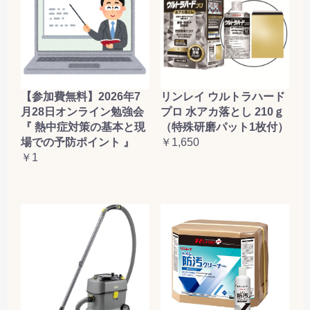
お買い物を続ける
カートへ進む
【参加費無料】2026年7
リンレイ ウルトラハード
月28日オンライン勉強会
プロ 水アカ落とし 210ｇ
『 熱中症対策の基本と現
（特殊研磨パット1枚付）
場での予防ポイント 』
￥1,650
￥1