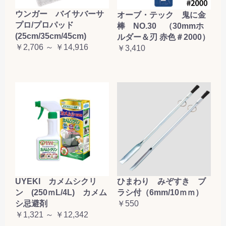
ウンガー バイサバーサ
オーブ・テック 鬼に金
プロ/プロパッド
棒 NO.30 （30mmホ
(25cm/35cm/45cm)
ルダー＆刃 赤色＃2000）
￥2,706 ～ ￥14,916
￥3,410
UYEKI カメムシクリ
ひまわり みぞすき ブ
ン (250ｍL/4L) カメム
ラシ付（6mm/10ｍｍ）
シ忌避剤
￥550
￥1,321 ～ ￥12,342