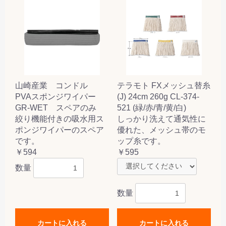
山崎産業 コンドル
テラモト FXメッシュ替糸
PVAスポンジワイパー
(J) 24cm 260g CL-374-
GR-WET スペアのみ
521 (緑/赤/青/黄/白)
絞り機能付きの吸水用ス
しっかり洗えて通気性に
ポンジワイパーのスペア
優れた、メッシュ帯のモ
です。
ップ糸です。
￥594
￥595
数量
数量
カートに入れる
カートに入れる