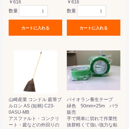
￥616
￥616
数量
数量
カートに入れる
カートに入れる
山崎産業 コンドル 庭箒ブ
パイオラン養生テープ
ルロン AS (短柄) C23-
緑色 50mm×25m バラ
0ASU-MB
販売
アスファルト・コンクリ
手で簡単に切れて作業性
ート・庭などの外回りの
抜群軽くて強い強力な粘