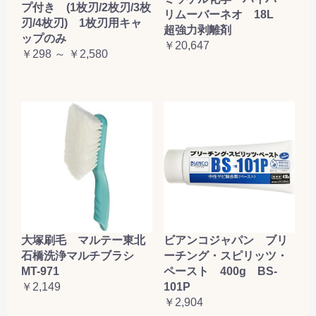
プ付き (1枚刃/2枚刃/3枚
リムーバーネオ 18L
刃/4枚刃) 1枚刃用キャ
超強力剥離剤
ップのみ
￥20,647
￥298 ～ ￥2,580
大塚刷毛 マルテー東北
ビアンコジャパン ブリ
石橋洗浄マルチブラシ
ーチング・スピリッツ・
MT-971
ペースト 400g BS-
￥2,149
101P
￥2,904