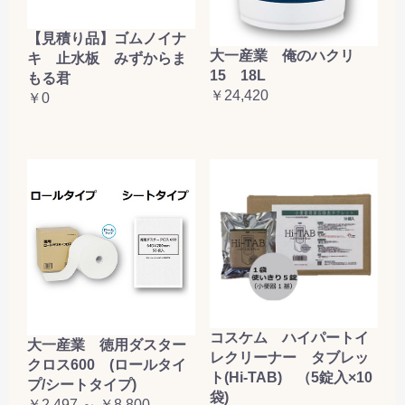
【見積り品】ゴムノイナ
大一産業 俺のハクリ
キ 止水板 みずからま
15 18L
もる君
￥24,420
￥0
コスケム ハイパートイ
大一産業 徳用ダスター
レクリーナー タブレッ
クロス600 (ロールタイ
ト(Hi-TAB) （5錠入×10
プ/シートタイプ)
袋)
￥2,497 ～ ￥8,800