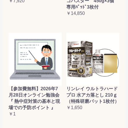
コバスター 450g×3個
￥7,920
専用ﾊﾟｯﾄﾞ3枚付
￥14,850
【参加費無料】2026年7
リンレイ ウルトラハード
月28日オンライン勉強会
プロ 水アカ落とし 210ｇ
『 熱中症対策の基本と現
（特殊研磨パット1枚付）
場での予防ポイント 』
￥1,650
￥1