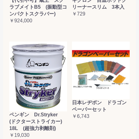
【代引不可】蔵王 スク
キクロン 目皿ポットク
ラブメイトB5 (振動型コ
リーナースリム 3本入
ンパクトスクラバー)
￥729
￥924,000
日本レヂボン ドラゴン
ペーパーセット
ペンギン Dr.Stryker
￥6,743
(ドクターストライカー)
18L (超強力剥離剤)
￥19,030