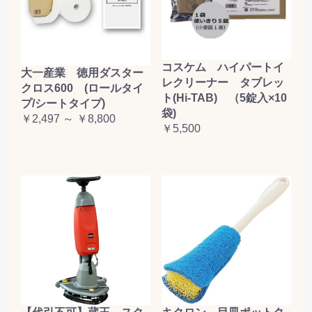
コスケム ハイパートイ
大一産業 徳用ダスター
レクリーナー タブレッ
クロス600 (ロールタイ
ト(Hi-TAB) （5錠入×10
プ/シートタイプ)
袋)
￥2,497 ～ ￥8,800
￥5,500