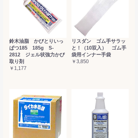
鈴木油脂 かびとりいっ
リスダン ゴム手サラッ
ぱつ185 185g S-
と！（10双入） ゴム手
2812 ジェル状強力かび
袋用インナー手袋
取り剤
￥3,850
￥1,177