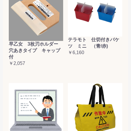
テラモト 仕切付きバケ
早乙女 3枚刃ホルダー
ツ ミニ （青/赤)
穴あきタイプ キャップ
￥6,160
付
￥2,057