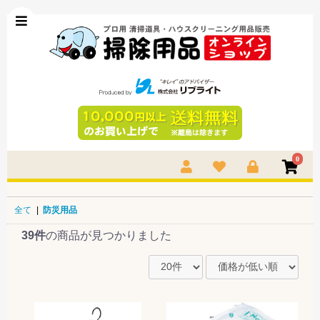
0
全て
|
防災用品
39件
の商品が見つかりました