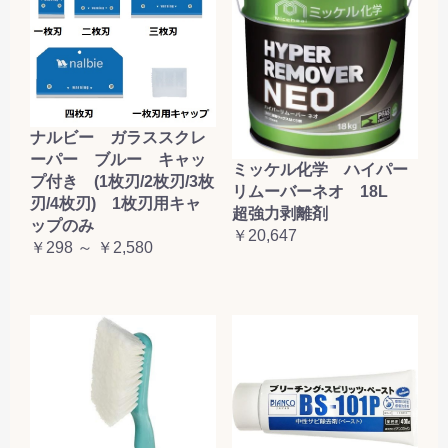
ナルビー ガラススクレ
ーパー ブルー キャッ
ミッケル化学 ハイパー
プ付き (1枚刃/2枚刃/3枚
リムーバーネオ 18L
刃/4枚刃) 1枚刃用キャ
超強力剥離剤
ップのみ
￥20,647
￥298 ～ ￥2,580