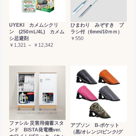
UYEKI カメムシクリ
ひまわり みぞすき ブ
ン (250ｍL/4L) カメム
ラシ付（6mm/10ｍｍ）
シ忌避剤
￥550
￥1,321 ～ ￥12,342
ファシル 災害用備蓄スタ
アプソン B-ポケット
ンド BISTA発電機ver.
（黒/オレンジ/ピンク/グ