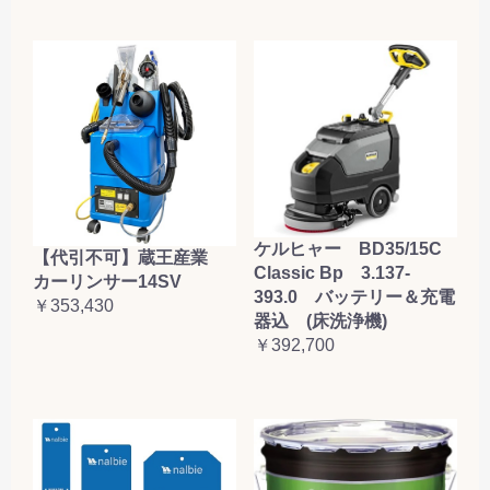
お買い物を続ける
カートへ進む
ケルヒャー BD35/15C
【代引不可】蔵王産業
Classic Bp 3.137-
カーリンサー14SV
393.0 バッテリー＆充電
￥353,430
器込 (床洗浄機)
￥392,700