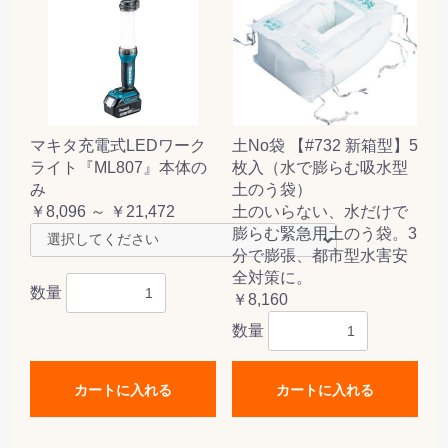
マキタ充電式LEDワーク
土No袋 【#732 新箱型】5
ライト『ML807』本体の
枚入（水で膨らむ吸水型
み
土のう袋）
￥8,096 ～ ￥21,472
土のいらない、水だけで
膨らむ緊急用土のう袋。3
分で膨張、都市型水害安
全対策に。
数量
￥8,160
数量
カートに入れる
カートに入れる