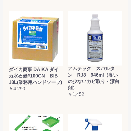
アムテック スパルタ
ダイカ商事 DAIKA ダイ
ン RJ8 946ml（臭い
カ水石鹸#100GN BIB
の少ないカビ取り・漂白
18L(業務用ハンドソープ)
剤）
￥4,290
￥1,452