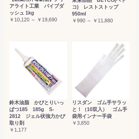
東栄部品 BETCO(ベト
アライト工業 パイプダ
コ) レストストップ
ッシュ 1kg
950ml
￥10,120 ～ ￥19,690
￥990 ～ ￥11,880
鈴木油脂 かびとりいっ
リスダン ゴム手サラッ
ぱつ185 185g S-
と！（10双入） ゴム手
2812 ジェル状強力かび
袋用インナー手袋
取り剤
￥3,850
￥1,177