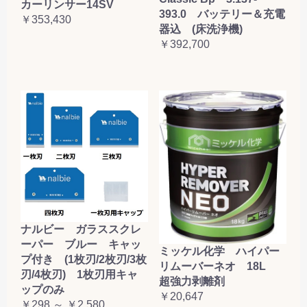
カーリンサー14SV
393.0 バッテリー＆充電
￥353,430
器込 (床洗浄機)
￥392,700
ナルビー ガラススクレ
ーパー ブルー キャッ
ミッケル化学 ハイパー
プ付き (1枚刃/2枚刃/3枚
リムーバーネオ 18L
刃/4枚刃) 1枚刃用キャ
超強力剥離剤
ップのみ
￥20,647
￥298 ～ ￥2,580