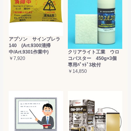
アプソン サインブレラ
140 (Art.9300清掃
クリアライト工業 ウロ
中/Art.9301作業中)
コバスター 450g×3個
￥7,920
専用ﾊﾟｯﾄﾞ3枚付
￥14,850