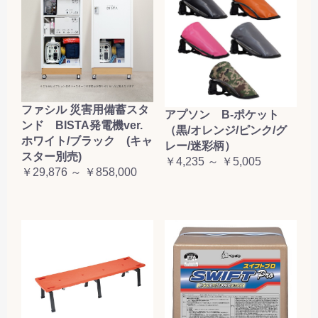
ファシル 災害用備蓄スタ
アプソン B-ポケット
ンド BISTA発電機ver.
（黒/オレンジ/ピンク/グ
ホワイト/ブラック (キャ
レー/迷彩柄）
スター別売)
￥4,235 ～ ￥5,005
￥29,876 ～ ￥858,000