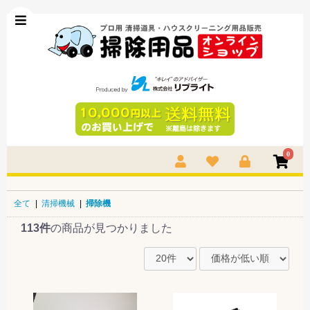
0
全て
|
清掃機械
|
掃除機
113件
の商品が見つかりました