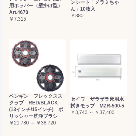
ンシート「メラミちゃ
用ホッパー（壁掛け型）
ん」10枚入
Art.4670
￥880
￥7,315
ペンギン フレックスス
セイワ ザラザラ床用水
クラブ RED/BLACK
拭きモップ MZR-500-5
(13インチ/15インチ) ポ
￥3,740 ～ ￥37,400
リッシャー洗浄ブラシ
￥21,780 ～ ￥38,720