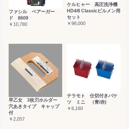
ケルヒャー 高圧洗浄機
HD4/8 Classicビルメン用
ファシル ベアーガー
セット
ド 8609
￥98,000
￥10,780
テラモト 仕切付きバケ
早乙女 3枚刃ホルダー
ツ ミニ （青/赤)
穴あきタイプ キャップ
￥6,160
付
￥2,057