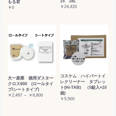
15 18L
もる君
￥24,420
￥0
コスケム ハイパートイ
大一産業 徳用ダスター
レクリーナー タブレッ
クロス600 (ロールタイ
ト(Hi-TAB) （5錠入×10
プ/シートタイプ)
袋)
￥2,497 ～ ￥8,800
￥5,500