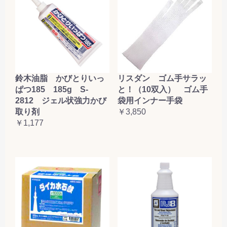
鈴木油脂 かびとりいっ
リスダン ゴム手サラッ
ぱつ185 185g S-
と！（10双入） ゴム手
2812 ジェル状強力かび
袋用インナー手袋
取り剤
￥3,850
￥1,177