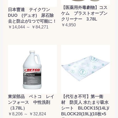
【医薬用外毒劇物】コス
日本曹達 テイクワン
ケム ブラストオーブン
DUO (デュオ) 尿石除
クリーナー 3.78L
去と防止が1つで可能に！
￥4,950
￥14,044 ～ ￥84,271
東栄部品 ベトコ レイ
【代引き不可】第一衛
ンフォース 中性洗剤
材 防災人 水たまり吸水
（3.78L）
シート BLOCK15(14L)/
￥8,206 ～ ￥32,824
BLOCK20(19L)(10枚×5