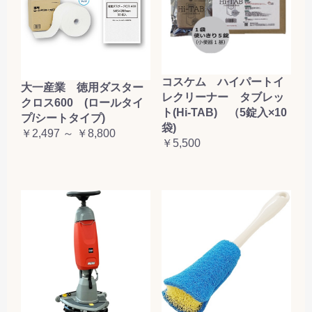
コスケム ハイパートイ
大一産業 徳用ダスター
レクリーナー タブレッ
クロス600 (ロールタイ
ト(Hi-TAB) （5錠入×10
プ/シートタイプ)
袋)
￥2,497 ～ ￥8,800
￥5,500