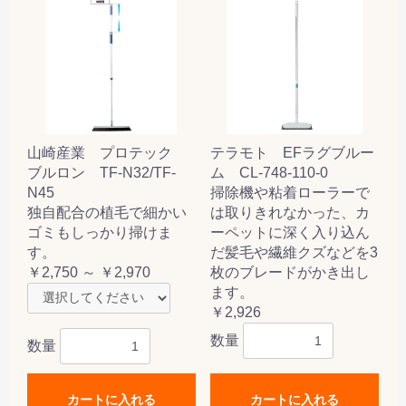
山崎産業 プロテック
テラモト EFラグブルー
ブルロン TF-N32/TF-
ム CL-748-110-0
N45
掃除機や粘着ローラーで
独自配合の植毛で細かい
は取りきれなかった、カ
ゴミもしっかり掃けま
ーペットに深く入り込ん
す。
だ髪毛や繊維クズなどを3
￥2,750 ～ ￥2,970
枚のブレードがかき出し
ます。
￥2,926
数量
数量
カートに入れる
カートに入れる