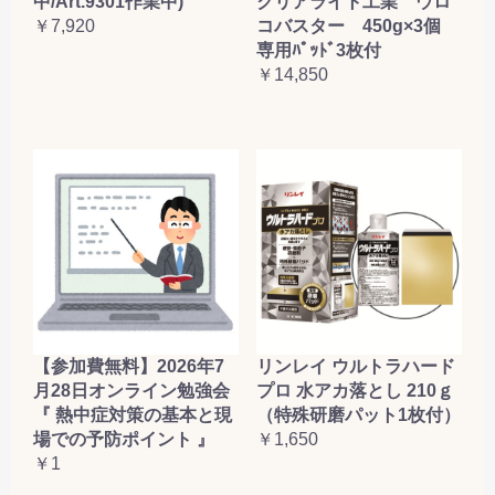
クリアライト工業 ウロ
中/Art.9301作業中)
コバスター 450g×3個
￥7,920
専用ﾊﾟｯﾄﾞ3枚付
￥14,850
【参加費無料】2026年7
リンレイ ウルトラハード
月28日オンライン勉強会
プロ 水アカ落とし 210ｇ
『 熱中症対策の基本と現
（特殊研磨パット1枚付）
場での予防ポイント 』
￥1,650
￥1