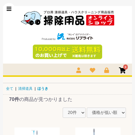
0
全て
|
清掃道具
|
ほうき
70件
の商品が見つかりました