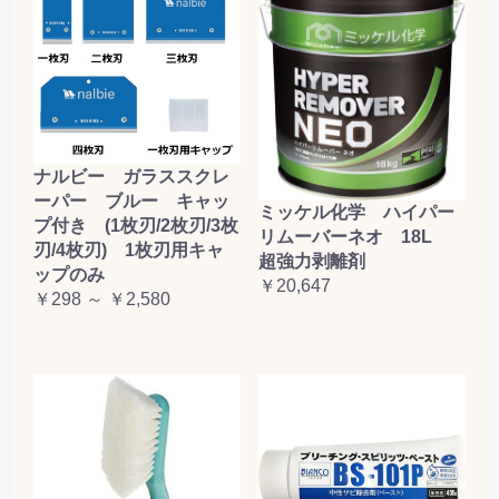
ナルビー ガラススクレ
ーパー ブルー キャッ
ミッケル化学 ハイパー
プ付き (1枚刃/2枚刃/3枚
リムーバーネオ 18L
刃/4枚刃) 1枚刃用キャ
超強力剥離剤
ップのみ
￥20,647
￥298 ～ ￥2,580