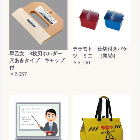
テラモト 仕切付きバケ
早乙女 3枚刃ホルダー
ツ ミニ （青/赤)
穴あきタイプ キャップ
￥6,160
付
￥2,057