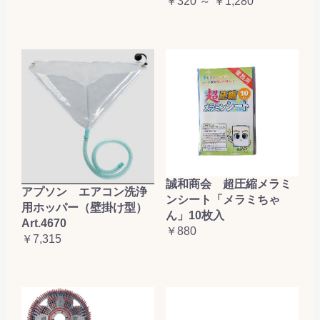
￥320 ～ ￥1,280
誠和商会 超圧縮メラミ
アプソン エアコン洗浄
ンシート「メラミちゃ
用ホッパー（壁掛け型）
ん」10枚入
Art.4670
￥880
￥7,315