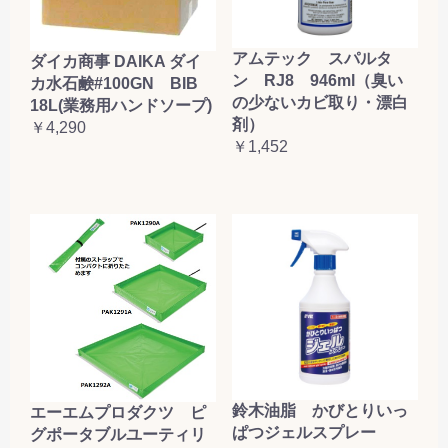
アムテック スパルタ
ダイカ商事 DAIKA ダイ
ン RJ8 946ml（臭い
カ水石鹸#100GN BIB
の少ないカビ取り・漂白
18L(業務用ハンドソープ)
剤）
￥4,290
￥1,452
鈴木油脂 かびとりいっ
エーエムプロダクツ ピ
ぱつジェルスプレー
グポータブルユーティリ