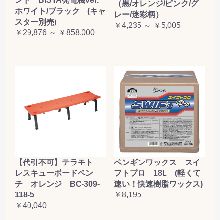
ンド BISTA発電機ver.
（黒/オレンジ/ピンク/グ
ホワイト/ブラック (キャ
レー/迷彩柄）
スター別売)
￥4,235 ～ ￥5,005
￥29,876 ～ ￥858,000
【代引不可】テラモト
ペンギンワックス スイ
レスキューボードベン
フトプロ 18L (軽くて
チ オレンジ BC-309-
速い！快速樹脂ワックス)
118-5
￥8,195
￥40,040