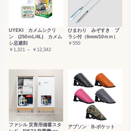
UYEKI カメムシクリ
ひまわり みぞすき ブ
ン (250ｍL/4L) カメム
ラシ付（6mm/10ｍｍ）
シ忌避剤
￥550
￥1,321 ～ ￥12,342
ファシル 災害用備蓄スタ
アプソン B-ポケット