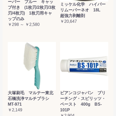
ーパー ブルー キャッ
ミッケル化学 ハイパー
プ付き (1枚刃/2枚刃/3枚
リムーバーネオ 18L
刃/4枚刃) 1枚刃用キャ
超強力剥離剤
ップのみ
￥20,647
￥298 ～ ￥2,580
大塚刷毛 マルテー東北
ビアンコジャパン ブリ
石橋洗浄マルチブラシ
ーチング・スピリッツ・
MT-971
ペースト 400g BS-
￥2,149
101P
￥2,904