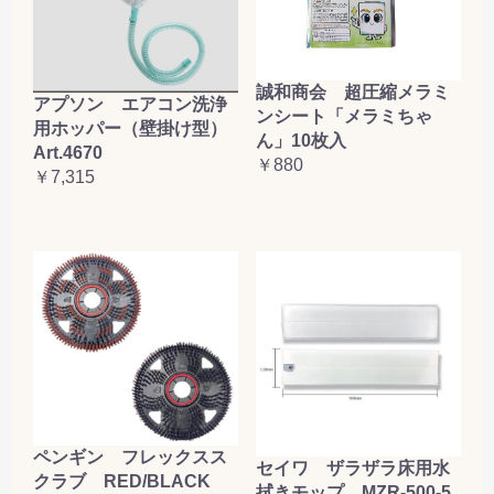
誠和商会 超圧縮メラミ
アプソン エアコン洗浄
ンシート「メラミちゃ
用ホッパー（壁掛け型）
ん」10枚入
Art.4670
￥880
￥7,315
ペンギン フレックスス
セイワ ザラザラ床用水
クラブ RED/BLACK
拭きモップ MZR-500-5