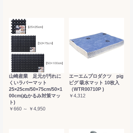
山崎産業 足元が汚れに
エーエムプロダクツ pig
くいラバーマット
ピグ 吸水マット 10枚入
25×25cm/50×75cm/50×1
（WTR00710P )
00cm(ぬかるみ対策マッ
￥4,312
ト)
￥660 ～ ￥4,950