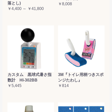
落とし)
￥8,008
￥4,400 ～ ￥41,800
カスタム 黒球式暑さ指
3M『トイレ用柄つきスポ
数計 HI-302BB
ンジたわし』
￥5,445
￥814