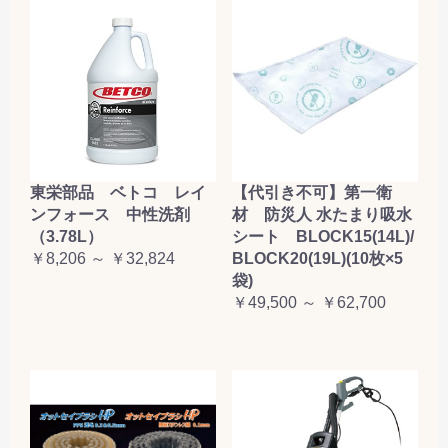
東栄部品 ベトコ レイ
【代引き不可】第一衛
ンフォース 中性洗剤
材 防災人 水たまり吸水
（3.78L）
シート BLOCK15(14L)/
￥8,206 ～ ￥32,824
BLOCK20(19L)(10枚×5
袋)
￥49,500 ～ ￥62,700