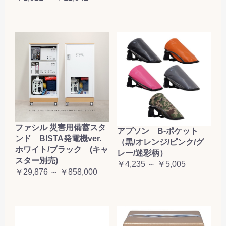
ファシル 災害用備蓄スタ
アプソン B-ポケット
ンド BISTA発電機ver.
（黒/オレンジ/ピンク/グ
ホワイト/ブラック (キャ
レー/迷彩柄）
スター別売)
￥4,235 ～ ￥5,005
￥29,876 ～ ￥858,000