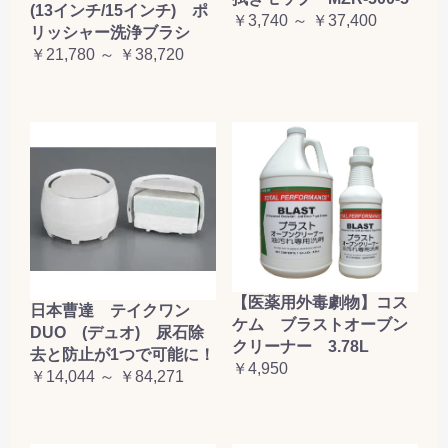
(13インチ/15インチ) ポ
￥3,740 ～ ￥37,400
リッシャー洗浄ブラシ
￥21,780 ～ ￥38,720
【医薬用外毒劇物】コス
日本曹達 テイクワン
ケム ブラストオーブン
DUO (デュオ) 尿石除
クリーナー 3.78L
去と防止が1つで可能に！
￥4,950
￥14,044 ～ ￥84,271