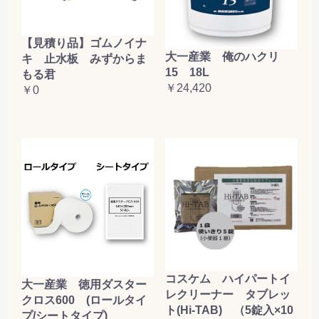
お買い物を続ける
カートへ進む
【見積り品】ゴムノイナ
大一産業 俺のハクリ
キ 止水板 みずからま
15 18L
もる君
￥24,420
￥0
コスケム ハイパートイ
大一産業 徳用ダスター
レクリーナー タブレッ
クロス600 (ロールタイ
ト(Hi-TAB) （5錠入×10
プ/シートタイプ)