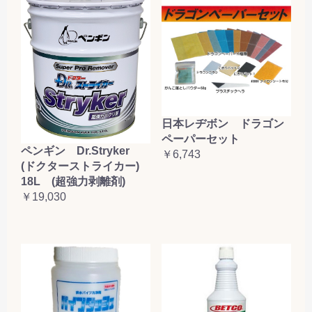
日本レヂボン ドラゴン
ペーパーセット
ペンギン Dr.Stryker
￥6,743
(ドクターストライカー)
18L (超強力剥離剤)
￥19,030