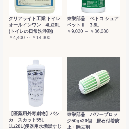
クリアライト工業 トイレ
東栄部品 ベトコ シュア
オールインワン 4L/20L
ベットⅡ 3.8L
(トイレの日常洗浄剤)
￥9,020 ～ ￥36,080
￥4,400 ～ ￥14,300
【医薬用外毒劇物】パシ
東栄部品 パワーブロッ
カ スカット55L
ク50g×20個 尿石付着防
1L/20L(便器用水垢黒すじ
止・除去剤