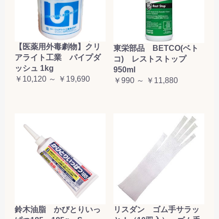
【医薬用外毒劇物】クリ
東栄部品 BETCO(ベト
アライト工業 パイプダ
コ) レストストップ
ッシュ 1kg
950ml
￥10,120 ～ ￥19,690
￥990 ～ ￥11,880
鈴木油脂 かびとりいっ
リスダン ゴム手サラッ