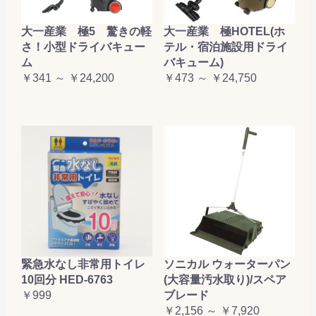
大一産業 極5 驚きの軽
大一産業 極HOTEL(ホ
さ！小型ドライバキュー
テル・宿泊施設用ドライ
ム
バキューム)
￥341 ～ ￥24,200
￥473 ～ ￥24,750
緊急水なし非常用トイレ
ソニカル ウォーターパン
10回分 HED-6763
(大容量汚水取り)/スペア
￥999
ブレード
￥2,156 ～ ￥7,920