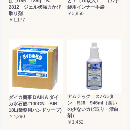
ぱつ185 185g S-
と！（10双入） ゴム手
2812 ジェル状強力かび
袋用インナー手袋
取り剤
￥3,850
￥1,177
アムテック スパルタ
ダイカ商事 DAIKA ダイ
ン RJ8 946ml（臭い
カ水石鹸#100GN BIB
の少ないカビ取り・漂白
18L(業務用ハンドソープ)
剤）
￥4,290
￥1,452