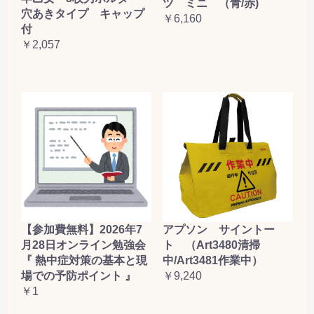
ツ ミニ （青/赤)
穴あきタイプ キャップ
￥6,160
付
￥2,057
【参加費無料】2026年7
アプソン サイントー
月28日オンライン勉強会
ト （Art3480清掃
『 熱中症対策の基本と現
中/Art3481作業中）
場での予防ポイント 』
￥9,240
￥1