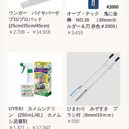
ウンガー バイサバーサ
オーブ・テック 鬼に金
プロ/プロパッド
棒 NO.30 （30mmホ
(25cm/35cm/45cm)
ルダー＆刃 赤色＃2000）
￥2,706 ～ ￥14,916
￥3,410
UYEKI カメムシクリ
ひまわり みぞすき ブ
ン (250ｍL/4L) カメム
ラシ付（6mm/10ｍｍ）
シ忌避剤
￥550
￥1,321 ～ ￥12,342