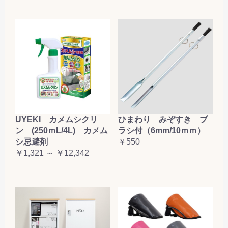
UYEKI カメムシクリ
ひまわり みぞすき ブ
ン (250ｍL/4L) カメム
ラシ付（6mm/10ｍｍ）
シ忌避剤
￥550
￥1,321 ～ ￥12,342