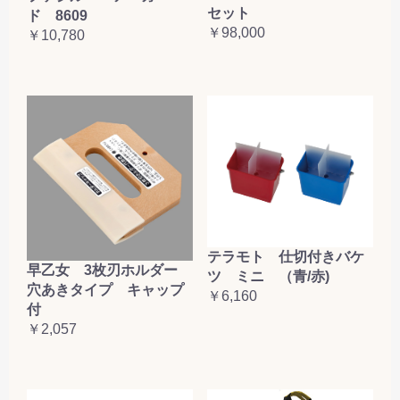
セット
ド 8609
￥98,000
￥10,780
テラモト 仕切付きバケ
早乙女 3枚刃ホルダー
ツ ミニ （青/赤)
穴あきタイプ キャップ
￥6,160
付
￥2,057