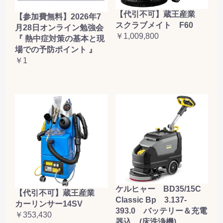
【代引不可】蔵王産業
【参加費無料】2026年7
スクラブメイト F60
月28日オンライン勉強会
￥1,009,800
『 熱中症対策の基本と現
場での予防ポイント 』
￥1
ケルヒャー BD35/15C
【代引不可】蔵王産業
Classic Bp 3.137-
カーリンサー14SV
393.0 バッテリー＆充電
￥353,430
器込 (床洗浄機)