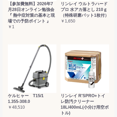
【参加費無料】2026年7
リンレイ ウルトラハード
月28日オンライン勉強会
プロ 水アカ落とし 210ｇ
『 熱中症対策の基本と現
（特殊研磨パット1枚付）
場での予防ポイント 』
￥1,650
￥1
ケルヒャー T15/1
リンレイ R'SPRO+トイ
1.355-308.0
レ防汚クリーナー
￥48,510
18L/400mL(小分け用空ボ
トル)