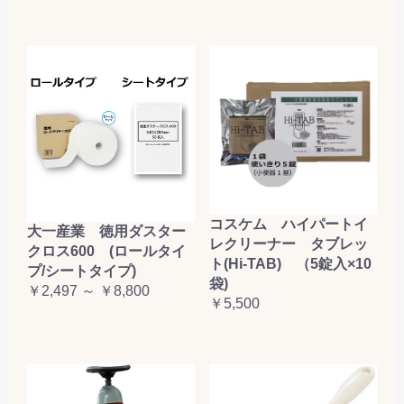
コスケム ハイパートイ
大一産業 徳用ダスター
レクリーナー タブレッ
クロス600 (ロールタイ
ト(Hi-TAB) （5錠入×10
プ/シートタイプ)
袋)
￥2,497 ～ ￥8,800
￥5,500