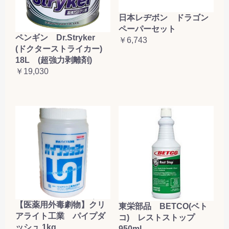
日本レヂボン ドラゴン
ペーパーセット
ペンギン Dr.Stryker
￥6,743
(ドクターストライカー)
18L (超強力剥離剤)
￥19,030
【医薬用外毒劇物】クリ
東栄部品 BETCO(ベト
アライト工業 パイプダ
コ) レストストップ
ッシュ 1kg
950ml