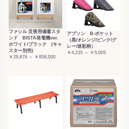
ファシル 災害用備蓄スタ
アプソン B-ポケット
ンド BISTA発電機ver.
（黒/オレンジ/ピンク/グ
ホワイト/ブラック (キャ
レー/迷彩柄）
スター別売)
￥4,235 ～ ￥5,005
￥29,876 ～ ￥858,000