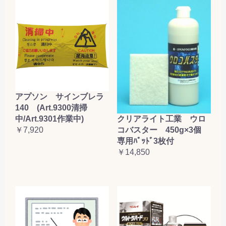
アプソン サインブレラ
140 (Art.9300清掃
クリアライト工業 ウロ
中/Art.9301作業中)
コバスター 450g×3個
￥7,920
専用ﾊﾟｯﾄﾞ3枚付
￥14,850