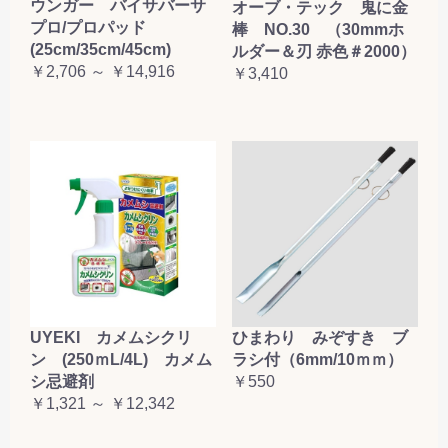
ウンガー バイサバーサ
オーブ・テック 鬼に金
プロ/プロパッド
棒 NO.30 （30mmホ
(25cm/35cm/45cm)
ルダー＆刃 赤色＃2000）
￥2,706 ～ ￥14,916
￥3,410
UYEKI カメムシクリ
ひまわり みぞすき ブ
ン (250ｍL/4L) カメム
ラシ付（6mm/10ｍｍ）
シ忌避剤
￥550
￥1,321 ～ ￥12,342