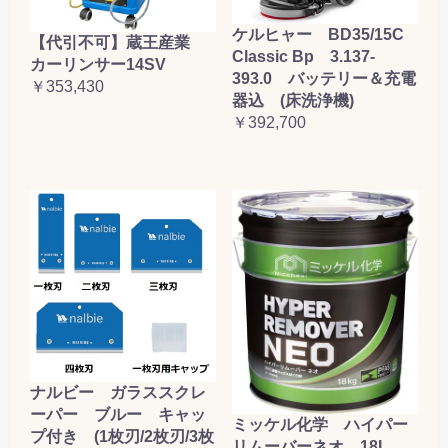
ケルヒャー BD35/15C
【代引不可】蔵王産業
Classic Bp 3.137-
カーリンサー14SV
393.0 バッテリー＆充電
￥353,430
器込 (床洗浄機)
￥392,700
ナルビー ガラススクレ
ーパー ブルー キャッ
ミッケル化学 ハイパー
プ付き (1枚刃/2枚刃/3枚
リムーバーネオ 18L