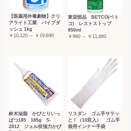
【医薬用外毒劇物】クリ
東栄部品 BETCO(ベト
アライト工業 パイプダ
コ) レストストップ
ッシュ 1kg
950ml
￥10,120 ～ ￥19,690
￥990 ～ ￥11,880
鈴木油脂 かびとりいっ
リスダン ゴム手サラッ
ぱつ185 185g S-
と！（10双入） ゴム手
2812 ジェル状強力かび
袋用インナー手袋