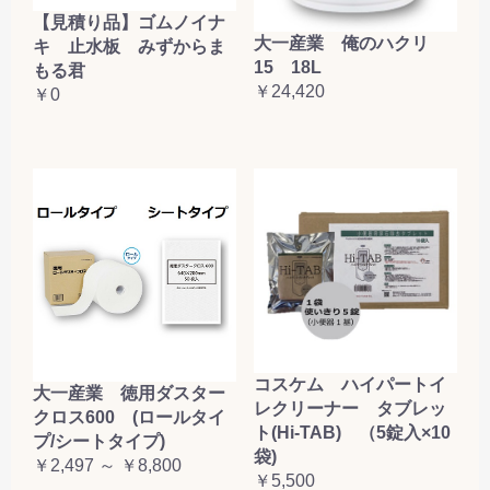
【見積り品】ゴムノイナ
大一産業 俺のハクリ
キ 止水板 みずからま
15 18L
もる君
￥24,420
￥0
コスケム ハイパートイ
大一産業 徳用ダスター
レクリーナー タブレッ
クロス600 (ロールタイ
ト(Hi-TAB) （5錠入×10
プ/シートタイプ)
袋)
￥2,497 ～ ￥8,800
￥5,500