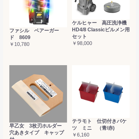
ケルヒャー 高圧洗浄機
HD4/8 Classicビルメン用
ファシル ベアーガー
セット
ド 8609
￥98,000
￥10,780
テラモト 仕切付きバケ
早乙女 3枚刃ホルダー
ツ ミニ （青/赤)
穴あきタイプ キャップ
￥6,160