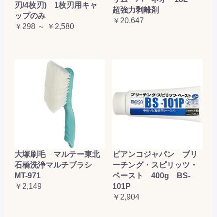
刃/4枚刃) 1枚刃用キャ
超強力剥離剤
ップのみ
￥20,647
￥298 ～ ￥2,580
大塚刷毛 マルテー東北
ビアンコジャパン ブリ
石橋洗浄マルチブラシ
ーチング・スピリッツ・
MT-971
ペースト 400g BS-
￥2,149
101P
￥2,904