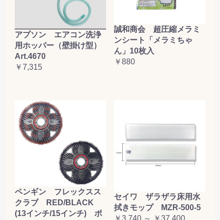
誠和商会 超圧縮メラミ
アプソン エアコン洗浄
ンシート「メラミちゃ
用ホッパー（壁掛け型）
ん」10枚入
Art.4670
￥880
￥7,315
ペンギン フレックスス
セイワ ザラザラ床用水
クラブ RED/BLACK
拭きモップ MZR-500-5
(13インチ/15インチ) ポ
￥3,740 ～ ￥37,400