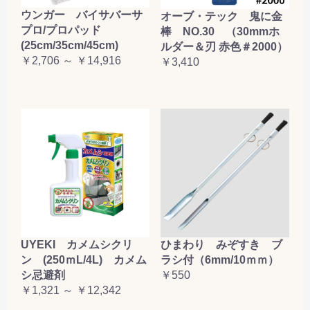
ウンガー バイサバーサ
オーブ・テック 鬼に金
プロ/プロパッド
棒 NO.30 （30mmホ
(25cm/35cm/45cm)
ルダー＆刃 赤色＃2000）
￥2,706 ～ ￥14,916
￥3,410
UYEKI カメムシクリ
ひまわり みぞすき ブ
ン (250ｍL/4L) カメム
ラシ付（6mm/10ｍｍ）
シ忌避剤
￥550
￥1,321 ～ ￥12,342