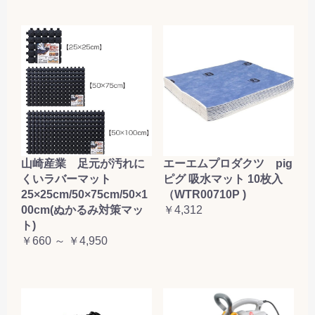
山崎産業 足元が汚れに
エーエムプロダクツ pig
くいラバーマット
ピグ 吸水マット 10枚入
25×25cm/50×75cm/50×1
（WTR00710P )
00cm(ぬかるみ対策マッ
￥4,312
ト)
￥660 ～ ￥4,950