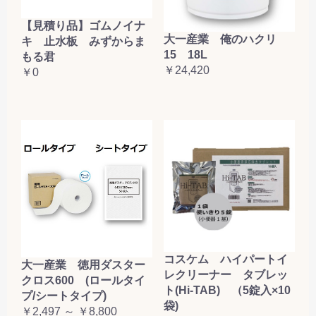
【見積り品】ゴムノイナ
大一産業 俺のハクリ
キ 止水板 みずからま
15 18L
もる君
￥24,420
￥0
コスケム ハイパートイ
大一産業 徳用ダスター
レクリーナー タブレッ
クロス600 (ロールタイ
ト(Hi-TAB) （5錠入×10
プ/シートタイプ)
袋)
￥2,497 ～ ￥8,800