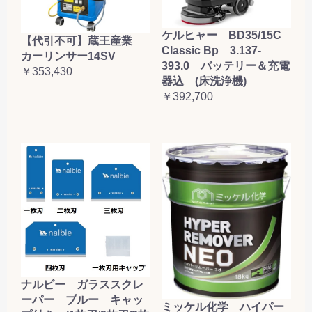
ケルヒャー BD35/15C
【代引不可】蔵王産業
Classic Bp 3.137-
カーリンサー14SV
393.0 バッテリー＆充電
￥353,430
器込 (床洗浄機)
￥392,700
ナルビー ガラススクレ
ーパー ブルー キャッ
ミッケル化学 ハイパー