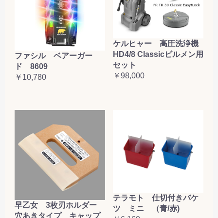
ケルヒャー 高圧洗浄機
HD4/8 Classicビルメン用
ファシル ベアーガー
セット
ド 8609
￥98,000
￥10,780
テラモト 仕切付きバケ
早乙女 3枚刃ホルダー
ツ ミニ （青/赤)
穴あきタイプ キャップ