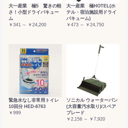
大一産業 極5 驚きの軽
大一産業 極HOTEL(ホ
さ！小型ドライバキュー
テル・宿泊施設用ドライ
ム
バキューム)
￥341 ～ ￥24,200
￥473 ～ ￥24,750
緊急水なし非常用トイレ
ソニカル ウォーターパン
10回分 HED-6763
(大容量汚水取り)/スペア
￥999
ブレード
￥2,156 ～ ￥7,920