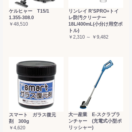
ケルヒャー T15/1
リンレイ R'SPRO+トイ
1.355-308.0
レ防汚クリーナー
￥48,510
18L/400mL(小分け用空ボ
トル)
￥2,310 ～ ￥9,482
大一産業 E-スクラブラ
スマート ガラス復元
ンチャー (充電式小型ポ
剤 300g
リッシャー)
￥4,620