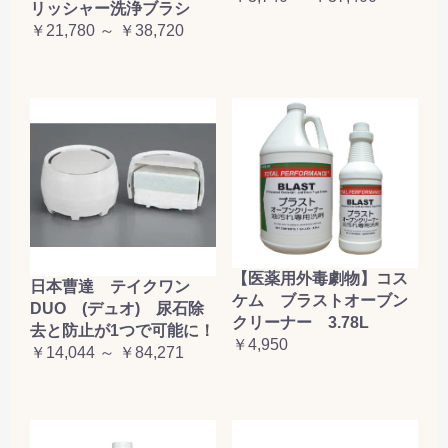
リッシャー洗浄ブラシ
￥21,780 ～ ￥38,720
【医薬用外毒劇物】コス
日本曹達 テイクワン
ケム ブラストオーブン
DUO (デュオ) 尿石除
クリーナー 3.78L
去と防止が1つで可能に！
￥4,950
￥14,044 ～ ￥84,271