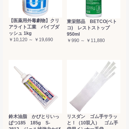
【医薬用外毒劇物】クリ
東栄部品 BETCO(ベト
アライト工業 パイプダ
コ) レストストップ
ッシュ 1kg
950ml
￥10,120 ～ ￥19,690
￥990 ～ ￥11,880
鈴木油脂 かびとりいっ
リスダン ゴム手サラッ
ぱつ185 185g S-
と！（10双入） ゴム手