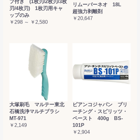
プ付き (1枚刃/2枚刃/3枚
リムーバーネオ 18L
刃/4枚刃) 1枚刃用キャ
超強力剥離剤
ップのみ
￥20,647
￥298 ～ ￥2,580
大塚刷毛 マルテー東北
ビアンコジャパン ブリ
石橋洗浄マルチブラシ
ーチング・スピリッツ・
MT-971
ペースト 400g BS-
￥2,149
101P
￥2,904