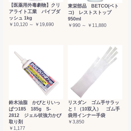
【医薬用外毒劇物】クリ
東栄部品 BETCO(ベト
アライト工業 パイプダ
コ) レストストップ
ッシュ 1kg
950ml
￥10,120 ～ ￥19,690
￥990 ～ ￥11,880
鈴木油脂 かびとりいっ
リスダン ゴム手サラッ
ぱつ185 185g S-
と！（10双入） ゴム手
2812 ジェル状強力かび
袋用インナー手袋
取り剤
￥3,850
￥1,177