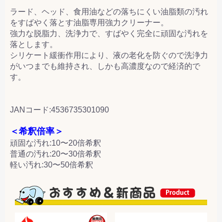
ラード、ヘッド、食用油などの落ちにくい油脂類の汚れ
をすばやく落とす油脂専用強力クリーナー。
強力な脱脂力、洗浄力で、すばやく完全に頑固な汚れを
落とします。
シリケート緩衝作用により、液の老化を防ぐので洗浄力
がいつまでも維持され、しかも高濃度なので経済的で
す。
JANコード:4536735301090
＜希釈倍率＞
頑固な汚れ:10〜20倍希釈
普通の汚れ:20〜30倍希釈
軽い汚れ:30〜50倍希釈