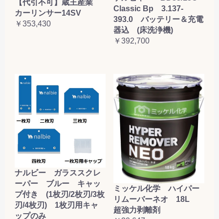
【代引不可】蔵王産業
Classic Bp 3.137-
カーリンサー14SV
393.0 バッテリー＆充電
￥353,430
器込 (床洗浄機)
￥392,700
ナルビー ガラススクレ
ーパー ブルー キャッ
ミッケル化学 ハイパー
プ付き (1枚刃/2枚刃/3枚
リムーバーネオ 18L
刃/4枚刃) 1枚刃用キャ
超強力剥離剤
ップのみ