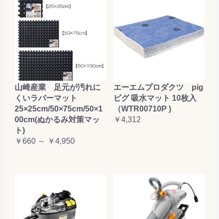
山崎産業 足元が汚れに
エーエムプロダクツ pig
くいラバーマット
ピグ 吸水マット 10枚入
25×25cm/50×75cm/50×1
（WTR00710P )
00cm(ぬかるみ対策マッ
￥4,312
ト)
￥660 ～ ￥4,950