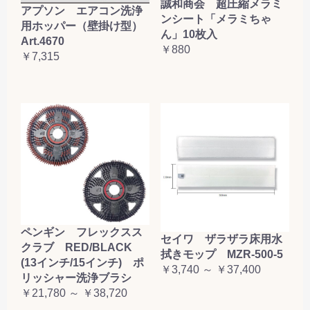
誠和商会 超圧縮メラミ
アプソン エアコン洗浄
ンシート「メラミちゃ
用ホッパー（壁掛け型）
ん」10枚入
Art.4670
￥880
￥7,315
ペンギン フレックスス
セイワ ザラザラ床用水
クラブ RED/BLACK
拭きモップ MZR-500-5
(13インチ/15インチ) ポ
￥3,740 ～ ￥37,400
リッシャー洗浄ブラシ
￥21,780 ～ ￥38,720