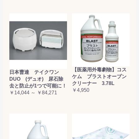
【医薬用外毒劇物】コス
日本曹達 テイクワン
ケム ブラストオーブン
DUO (デュオ) 尿石除
クリーナー 3.78L
去と防止が1つで可能に！
￥4,950
￥14,044 ～ ￥84,271