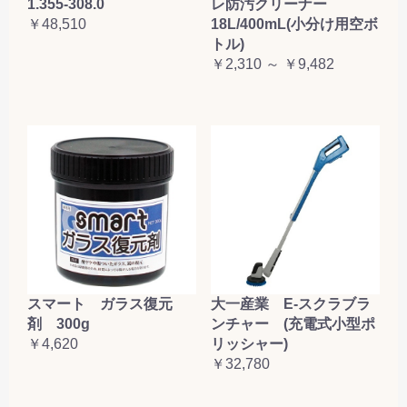
1.355-308.0
レ防汚クリーナー
￥48,510
18L/400mL(小分け用空ボ
トル)
￥2,310 ～ ￥9,482
大一産業 E-スクラブラ
スマート ガラス復元
ンチャー (充電式小型ポ
剤 300g
リッシャー)
￥4,620
￥32,780