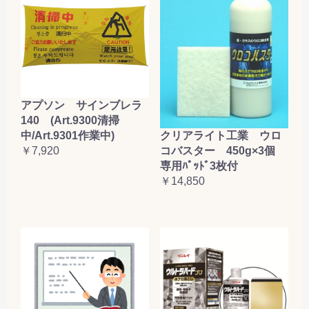
アプソン サインブレラ
140 (Art.9300清掃
クリアライト工業 ウロ
中/Art.9301作業中)
コバスター 450g×3個
￥7,920
専用ﾊﾟｯﾄﾞ3枚付
￥14,850