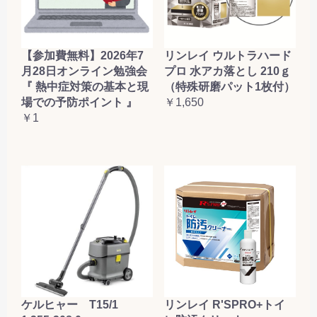
【参加費無料】2026年7
リンレイ ウルトラハード
月28日オンライン勉強会
プロ 水アカ落とし 210ｇ
『 熱中症対策の基本と現
（特殊研磨パット1枚付）
場での予防ポイント 』
￥1,650
￥1
ケルヒャー T15/1
リンレイ R'SPRO+トイ