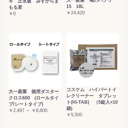
大一産業 俺のハクリ
キ 止水板 みずからま
15 18L
もる君
￥24,420
￥0
コスケム ハイパートイ
大一産業 徳用ダスター
レクリーナー タブレッ
クロス600 (ロールタイ
ト(Hi-TAB) （5錠入×10
プ/シートタイプ)
袋)
￥2,497 ～ ￥8,800
￥5,500