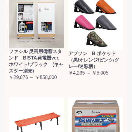
ファシル 災害用備蓄スタ
アプソン B-ポケット
ンド BISTA発電機ver.
（黒/オレンジ/ピンク/グ
ホワイト/ブラック (キャ
レー/迷彩柄）
スター別売)
￥4,235 ～ ￥5,005
￥29,876 ～ ￥858,000