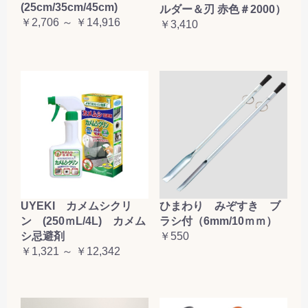
(25cm/35cm/45cm)
ルダー＆刃 赤色＃2000）
お買い物を続ける
カートへ進む
￥2,706 ～ ￥14,916
￥3,410
UYEKI カメムシクリ
ひまわり みぞすき ブ
ン (250ｍL/4L) カメム
ラシ付（6mm/10ｍｍ）
シ忌避剤
￥550
￥1,321 ～ ￥12,342