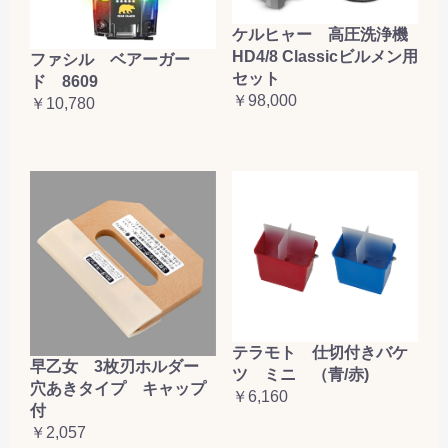
ケルヒャー 高圧洗浄機
HD4/8 Classicビルメン用
ファシル ベアーガー
セット
ド 8609
￥98,000
￥10,780
テラモト 仕切付きバケ
早乙女 3枚刃ホルダー
ツ ミニ （青/赤)
穴あきタイプ キャップ
￥6,160
付
￥2,057