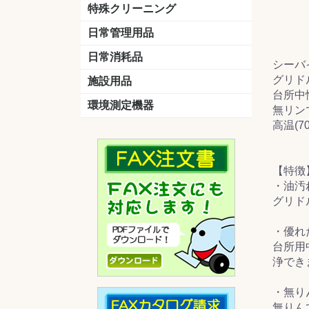
洗剤
道具
バスクリーナー
カビ取り剤
スポンジ
特殊クリーニング
石材
エアコン
外壁
その他
洗浄剤
リンス&中和剤
洗浄ツール
洗浄シート
洗浄
道具
日常管理用品
剤
クリーナー
洗濯用洗剤
油汚れ落とし
サビ取り剤
タバコ専用消臭
日常消耗品
シーバ
トイレットペーパー
ペーパータオル
便座除菌クリーナー
ポリ袋
グリド
施設用品
台所中
マット・他
ベンチ
灰皿
傘立
くず入れ
環境測定機器
無リン
高温(7
残留塩素測定器
空気環境測定器
粉じん計
風速計
温湿度計
【特徴
・油汚
グリド
・優れ
台所用
浄でき
・無り
無りん