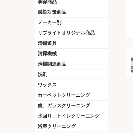
季節商品
感染対策商品
おう吐物
除菌洗剤
うがい薬
マスク
手洗い石鹸
手指消毒
手袋
メーカー別
クオリティ
ニイタカ
シーバイエス
リンレイ
ペンギンワックス
横浜油脂工業
ミッケル化学（旧：スイショウ
ユシロ化学
コニシ
つやげん
ダイカ商事
スリーエムジャパン
山崎産業
テラモト
セイワ
エトレー
ラバーメイド
ジャパックス
日本サニパック
ケルヒャー
マキタ
ショーワグローブ
花王
サラヤ
アルボース
コスケム
ミヤキ
紺商
信徳ポミー
樹脂ワック
下地剤
ドライメ
水性・半
油性ワッ
特殊用途
ニュート
天然石材
木床用ワ
床用クリ
剥離剤
植物油用
鉱物油用
その他
樹脂ワッ
水性・半
下地剤
特殊用途
ドライメ
クリーナ
ハクリ剤
石材床用
木床用商
日常管理
リブライトオリジナル商品
＆ユーホー）
脂仕上げ
ステム
コンクリ
脂ワック
LLオレンジクリーナー
LL油脂専用クリーナー
LLワックスモップ
LL-21
マーベラスiL
清掃道具
ほうき
ちりとり
モップ及び関連品
モップ
ハードフロア用ダストモップ
テラモト
その他
ワンタッチ
水切りドラ
その他アタ
関連商品
ワックス塗
清掃機械
(ワンタッチ
掃除機
高圧洗浄機
吸水機
カーペット用マシン
送風機
ポリッシャー
ポリッシャー・自動床洗浄機用
掃除機用紙パック
その他
ドライバ
アップラ
コードレ
階段用
スタンダ
高速回転
ハンディ
関連商品
清掃関連商品
パッド
ダストカート
台車
移動式バレット
脚立
モップハンガー
サインボード
光沢計
カーペット汚染度計
洗剤
床用表面洗浄剤
ハクリ剤
厨房用
工場用
石材用
サビ用
木材用
タイル用
外壁用
壁面用
手あか用
病院用
除菌用
ワックス
樹脂ワックス
半樹脂ワックス
フローリング用
病院用ワックス
中性ワックス
石材用
木床用
その他
シーバイエス
リンレイ
ペンギンワック
コニシ
スイショウ
ユシロ
信徳ポミー
その他
カーペットクリーニング
洗剤
ブラシ
パット
その他
ガム除去剤
シミ抜き剤
鏡、ガラスクリーニング
ガラスワイパー
シャンパー(ウオッシャー)
ガラススクイジー
ケレン
ツールホルダー
洗剤
天井・高所作業
うろこ取り
水回り、トイレクリーニング
洗剤
尿石除去剤
水アカ除去剤
排水管つまり除去剤
消臭・防臭剤
道具
ブラシ
ラバーカップ
水アカ除去
浴室クリーニング