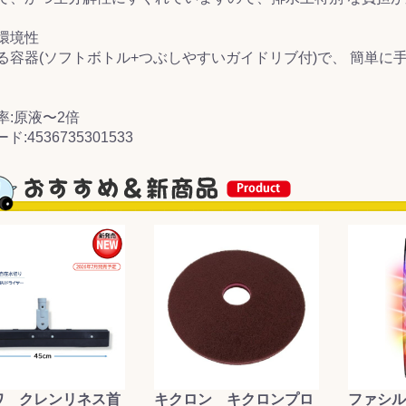
環境性
る容器(ソフトボトル+つぶしやすいガイドリブ付)で、 簡単
率:原液〜2倍
ド:4536735301533
ワ クレンリネス首
キクロン キクロンプロ
ファシル