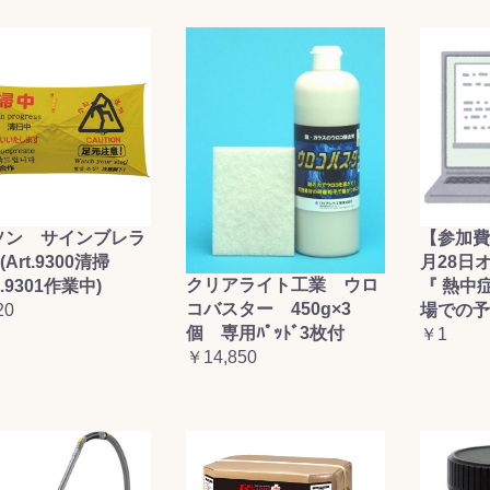
お買い物を続ける
カートへ進む
ソン サインブレラ
【参加費
(Art.9300清掃
月28日
クリアライト工業 ウロ
t.9301作業中)
『 熱中
コバスター 450g×3
20
場での予
個 専用ﾊﾟｯﾄﾞ3枚付
￥1
￥14,850