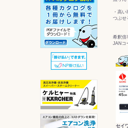
・高い
つぶせ
希釈倍
JANコー
セイ