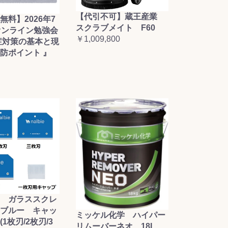
【代引不可】蔵王産業
無料】2026年7
スクラブメイト F60
オンライン勉強会
￥1,009,800
症対策の基本と現
防ポイント 』
 ガラススクレ
ブルー キャッ
ミッケル化学 ハイパー
1枚刃/2枚刃/3
リムーバーネオ 18L