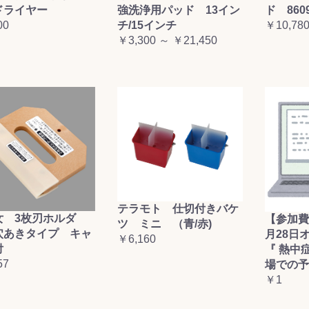
ドライヤー
強洗浄用パッド 13イン
ド 860
00
チ/15インチ
￥10,78
￥3,300 ～ ￥21,450
テラモト 仕切付きバケ
女 3枚刃ホルダ
【参加費
ツ ミニ （青/赤)
穴あきタイプ キャ
月28日
￥6,160
付
『 熱中
57
場での予
￥1