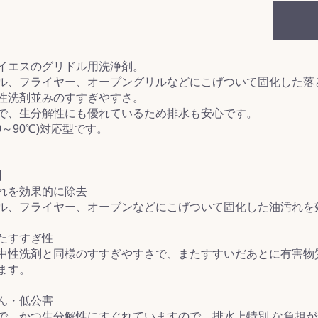
&前処理
イエスのグリドル用洗浄剤。
ル、フライヤー、オープングリルなどにこげついて固化した落
性洗剤並みのすすぎやすさ。
で、生分解性にも優れているため排水も安心です。
0～90℃)対応型です。
】
れを効果的に除去
ル、フライヤー、オーブンなどにこげついて固化した油汚れを
たすすぎ性
中性洗剤と同様のすすぎやすさで、またすすいだあとに有害物
ます。
ん・低公害
で、かつ生分解性にすぐれていますので、排水上特別 な負担