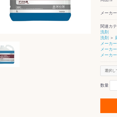
メーカ
関連カテ
ス(一般製品)
ンテナンス用樹
樹脂製品
クス
製品
ラ フロアケアシ
用・テラゾー・
ックス
ーナー
クリーナー
クリーナー
クス
樹脂製品
製品
ンテナンス用樹
ー製品
商品
品
商品
洗剤
剤
ート用
ス
洗剤
＞
メーカー
式モップ
イヤー
ッチメント
布
メーカー
式用)
メーカー
キューム
イトバキューム
スタイプ
ード
ポリッシャー
ス
数量