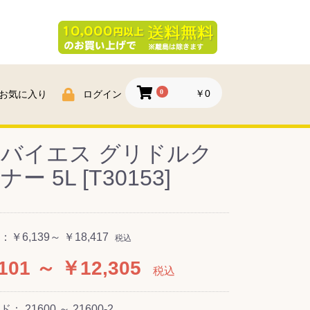
0
￥0
お気に入り
ログイン
バイエス グリドルク
ー 5L [T30153]
：
￥6,139～ ￥18,417
税込
101 ～ ￥12,305
税込
ード：
21600 ～ 21600-2