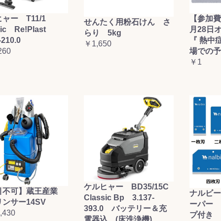
ャー T11/1
【参加費
せんたく用粉石けん さ
sic Re!Plast
月28日
らり 5kg
-210.0
『 熱中
￥1,650
260
場での予
￥1
ケルヒャー BD35/15C
引不可】蔵王産業
ナルビー
Classic Bp 3.137-
ンサー14SV
ーパー 
393.0 バッテリー＆充
,430
プ付き (
電器込 (床洗浄機)