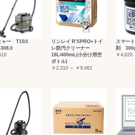
ャー T15/1
リンレイ R'SPRO+トイ
スマート
-308.0
レ防汚クリーナー
剤 300
510
18L/400mL(小分け用空
￥4,620
ボトル)
￥2,310 ～ ￥9,482