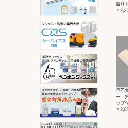
振り
￥2,2
早乙
ー 
ップ
￥2,0