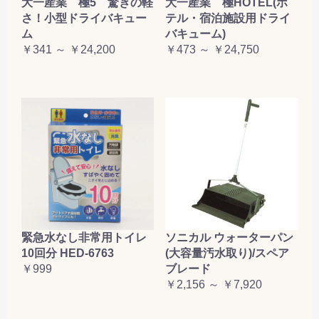
大一産業 極5 驚きの軽
大一産業 極HOTEL(ホ
さ！小型ドライバキュー
テル・宿泊施設用ドライ
ム
バキューム)
￥341 ～ ￥24,200
￥473 ～ ￥24,750
緊急水なし非常用トイレ
ソニカル ウォーターパン
10回分 HED-6763
(大容量汚水取り)/スペア
￥999
ブレード
￥2,156 ～ ￥7,920