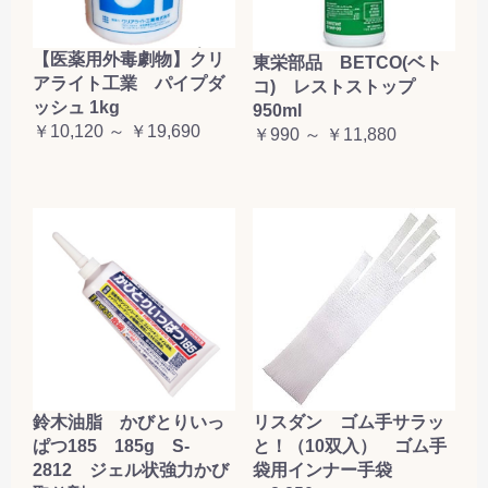
【医薬用外毒劇物】クリ
東栄部品 BETCO(ベト
アライト工業 パイプダ
コ) レストストップ
ッシュ 1kg
950ml
￥10,120 ～ ￥19,690
￥990 ～ ￥11,880
鈴木油脂 かびとりいっ
リスダン ゴム手サラッ
ぱつ185 185g S-
と！（10双入） ゴム手
2812 ジェル状強力かび
袋用インナー手袋