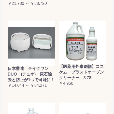
￥21,780 ～ ￥38,720
【医薬用外毒劇物】コス
日本曹達 テイクワン
ケム ブラストオーブン
DUO (デュオ) 尿石除
クリーナー 3.78L
去と防止が1つで可能に！
￥4,950
￥14,044 ～ ￥84,271