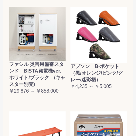
ファシル 災害用備蓄スタ
アプソン B-ポケット
ンド BISTA発電機ver.
（黒/オレンジ/ピンク/グ
ホワイト/ブラック (キャ
レー/迷彩柄）
スター別売)
￥4,235 ～ ￥5,005
￥29,876 ～ ￥858,000