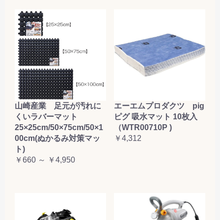
山崎産業 足元が汚れに
エーエムプロダクツ pig
くいラバーマット
ピグ 吸水マット 10枚入
25×25cm/50×75cm/50×1
（WTR00710P )
00cm(ぬかるみ対策マッ
￥4,312
ト)
￥660 ～ ￥4,950