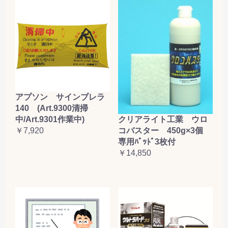
アプソン サインブレラ
140 (Art.9300清掃
クリアライト工業 ウロ
中/Art.9301作業中)
コバスター 450g×3個
￥7,920
専用ﾊﾟｯﾄﾞ3枚付
￥14,850