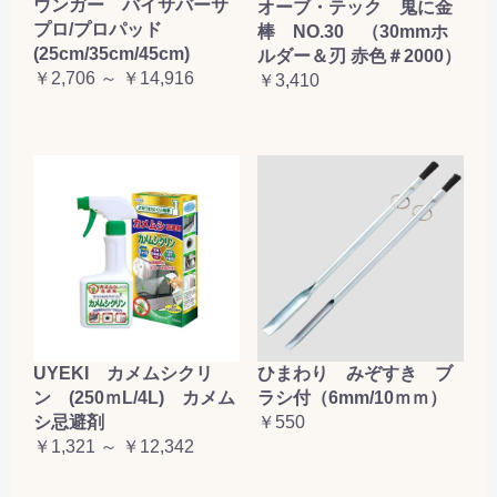
ウンガー バイサバーサ
オーブ・テック 鬼に金
お買い物を続ける
カートへ進む
プロ/プロパッド
棒 NO.30 （30mmホ
(25cm/35cm/45cm)
ルダー＆刃 赤色＃2000）
￥2,706 ～ ￥14,916
￥3,410
UYEKI カメムシクリ
ひまわり みぞすき ブ
ン (250ｍL/4L) カメム
ラシ付（6mm/10ｍｍ）
シ忌避剤
￥550
￥1,321 ～ ￥12,342