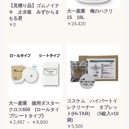
【見積り品】ゴムノイナ
大一産業 俺のハクリ
キ 止水板 みずからま
15 18L
もる君
￥24,420
￥0
コスケム ハイパートイ
大一産業 徳用ダスター
レクリーナー タブレッ
クロス600 (ロールタイ
ト(Hi-TAB) （5錠入×10
プ/シートタイプ)
袋)
￥2,497 ～ ￥8,800
￥5,500