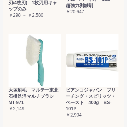
刃/4枚刃) 1枚刃用キャ
超強力剥離剤
ップのみ
￥20,647
￥298 ～ ￥2,580
大塚刷毛 マルテー東北
ビアンコジャパン ブリ
石橋洗浄マルチブラシ
ーチング・スピリッツ・
MT-971
ペースト 400g BS-
￥2,149
101P
￥2,904