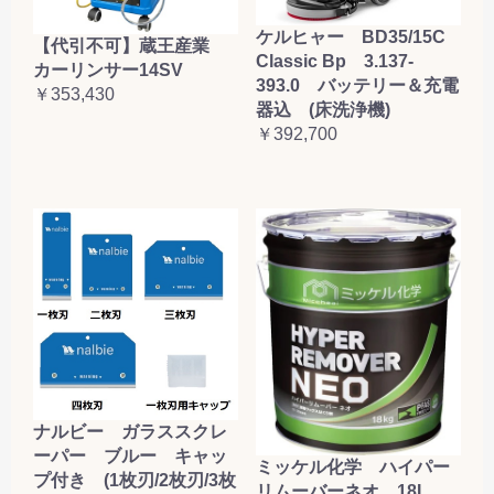
ケルヒャー BD35/15C
【代引不可】蔵王産業
Classic Bp 3.137-
カーリンサー14SV
393.0 バッテリー＆充電
￥353,430
器込 (床洗浄機)
￥392,700
ナルビー ガラススクレ
ーパー ブルー キャッ
ミッケル化学 ハイパー
プ付き (1枚刃/2枚刃/3枚
リムーバーネオ 18L