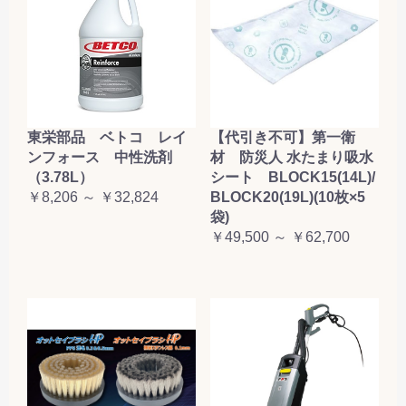
東栄部品 ベトコ レイ
【代引き不可】第一衛
ンフォース 中性洗剤
材 防災人 水たまり吸水
（3.78L）
シート BLOCK15(14L)/
￥8,206 ～ ￥32,824
BLOCK20(19L)(10枚×5
袋)
￥49,500 ～ ￥62,700