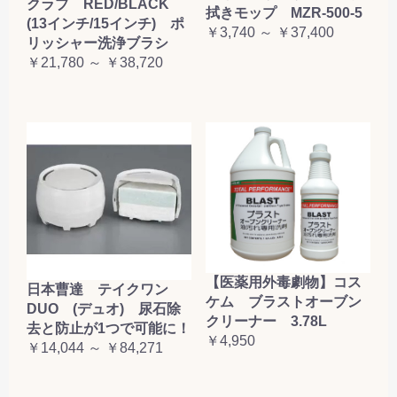
クラブ RED/BLACK
拭きモップ MZR-500-5
(13インチ/15インチ) ポ
￥3,740 ～ ￥37,400
リッシャー洗浄ブラシ
￥21,780 ～ ￥38,720
【医薬用外毒劇物】コス
日本曹達 テイクワン
ケム ブラストオーブン
DUO (デュオ) 尿石除
クリーナー 3.78L
去と防止が1つで可能に！
￥4,950
￥14,044 ～ ￥84,271