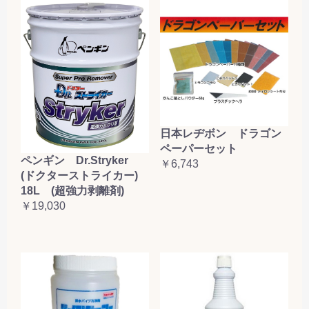
日本レヂボン ドラゴン
ペーパーセット
ペンギン Dr.Stryker
￥6,743
(ドクターストライカー)
18L (超強力剥離剤)
￥19,030