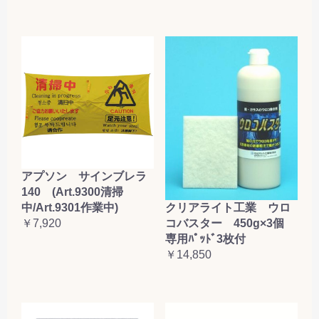
アプソン サインブレラ
140 (Art.9300清掃
クリアライト工業 ウロ
中/Art.9301作業中)
コバスター 450g×3個
￥7,920
専用ﾊﾟｯﾄﾞ3枚付
￥14,850