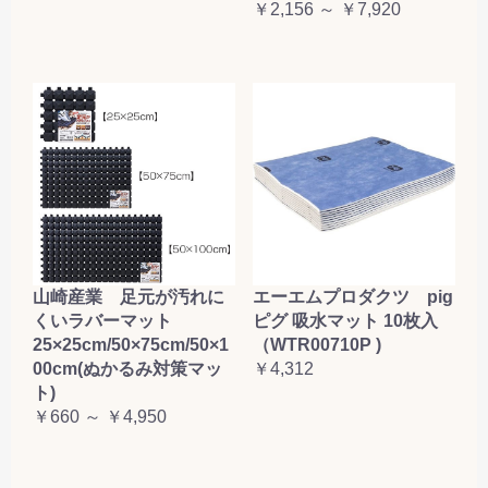
￥2,156 ～ ￥7,920
山崎産業 足元が汚れに
エーエムプロダクツ pig
くいラバーマット
ピグ 吸水マット 10枚入
25×25cm/50×75cm/50×1
（WTR00710P )
00cm(ぬかるみ対策マッ
￥4,312
ト)
￥660 ～ ￥4,950