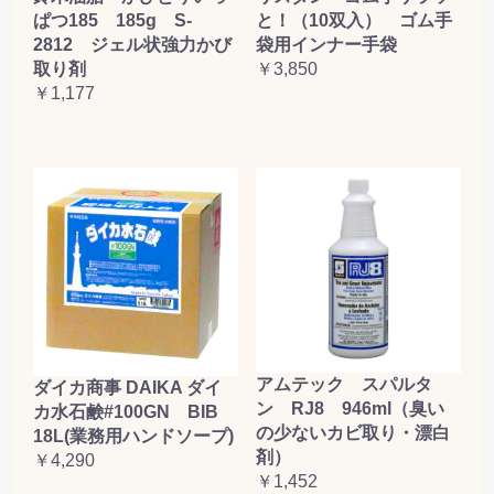
ぱつ185 185g S-
と！（10双入） ゴム手
2812 ジェル状強力かび
袋用インナー手袋
取り剤
￥3,850
￥1,177
アムテック スパルタ
ダイカ商事 DAIKA ダイ
ン RJ8 946ml（臭い
カ水石鹸#100GN BIB
の少ないカビ取り・漂白
18L(業務用ハンドソープ)
剤）
￥4,290
￥1,452