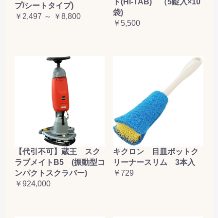
ト(Hi-TAB) （5錠入×10
プ/シートタイプ)
袋)
￥2,497 ～ ￥8,800
￥5,500
【代引不可】蔵王 スク
キクロン 目皿ポットク
ラブメイトB5 (振動型コ
リーナースリム 3本入
ンパクトスクラバー)
￥729
￥924,000