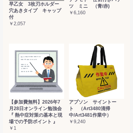
早乙女 3枚刃ホルダー
ツ ミニ （青/赤)
穴あきタイプ キャップ
￥6,160
付
￥2,057
【参加費無料】2026年7
アプソン サイントー
月28日オンライン勉強会
ト （Art3480清掃
『 熱中症対策の基本と現
中/Art3481作業中）
場での予防ポイント 』
￥9,240
￥1