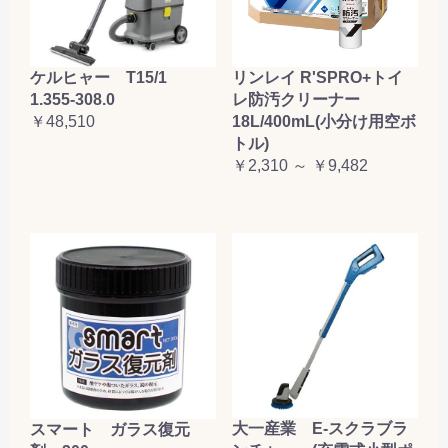
ケルヒャー T15/1
リンレイ R'SPRO+トイ
1.355-308.0
レ防汚クリーナー
￥48,510
18L/400mL(小分け用空ボ
トル)
￥2,310 ～ ￥9,482
大一産業 E-スクラブラ
スマート ガラス復元