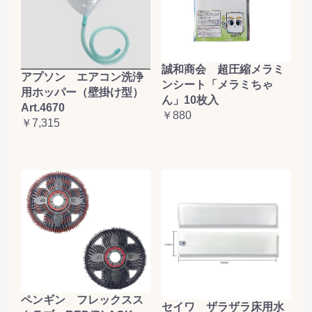
誠和商会 超圧縮メラミ
アプソン エアコン洗浄
ンシート「メラミちゃ
用ホッパー（壁掛け型）
ん」10枚入
Art.4670
￥880
￥7,315
ペンギン フレックスス
セイワ ザラザラ床用水