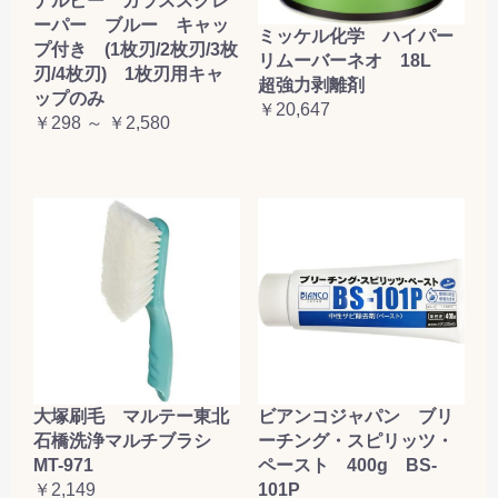
ナルビー ガラススクレ
ーパー ブルー キャッ
ミッケル化学 ハイパー
プ付き (1枚刃/2枚刃/3枚
リムーバーネオ 18L
刃/4枚刃) 1枚刃用キャ
超強力剥離剤
ップのみ
￥20,647
￥298 ～ ￥2,580
大塚刷毛 マルテー東北
ビアンコジャパン ブリ
石橋洗浄マルチブラシ
ーチング・スピリッツ・
MT-971
ペースト 400g BS-
￥2,149
101P