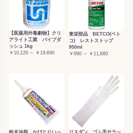
【医薬用外毒劇物】クリ
東栄部品 BETCO(ベト
アライト工業 パイプダ
コ) レストストップ
ッシュ 1kg
950ml
￥10,120 ～ ￥19,690
￥990 ～ ￥11,880
鈴木油脂 かびとりいっ
リスダン ゴム手サラッ