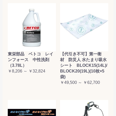
東栄部品 ベトコ レイ
【代引き不可】第一衛
ンフォース 中性洗剤
材 防災人 水たまり吸水
（3.78L）
シート BLOCK15(14L)/
￥8,206 ～ ￥32,824
BLOCK20(19L)(10枚×5
袋)
￥49,500 ～ ￥62,700