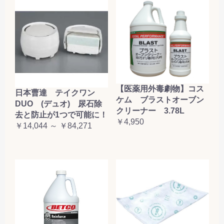
【医薬用外毒劇物】コス
日本曹達 テイクワン
ケム ブラストオーブン
DUO (デュオ) 尿石除
クリーナー 3.78L
去と防止が1つで可能に！
￥4,950
￥14,044 ～ ￥84,271