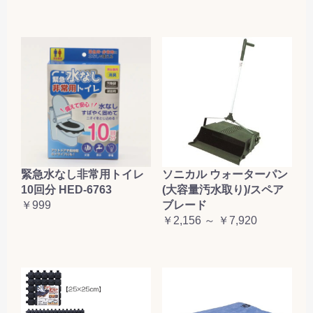
緊急水なし非常用トイレ
ソニカル ウォーターパン
10回分 HED-6763
(大容量汚水取り)/スペア
￥999
ブレード
￥2,156 ～ ￥7,920