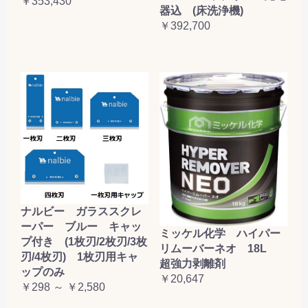
￥353,430
器込 (床洗浄機)
￥392,700
ナルビー ガラススクレ
ーパー ブルー キャッ
ミッケル化学 ハイパー
プ付き (1枚刃/2枚刃/3枚
リムーバーネオ 18L
刃/4枚刃) 1枚刃用キャ
超強力剥離剤
ップのみ
￥20,647
￥298 ～ ￥2,580