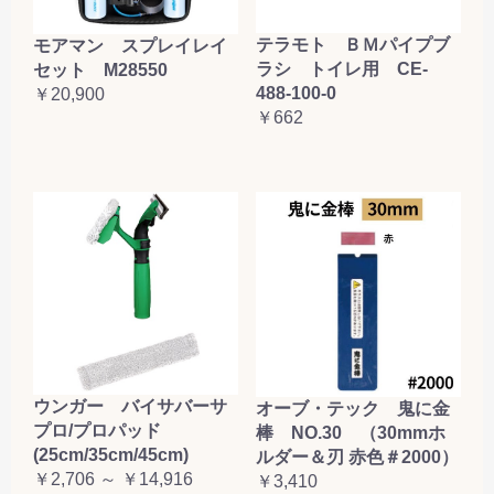
テラモト ＢＭパイプブ
モアマン スプレイレイ
ラシ トイレ用 CE-
セット M28550
488-100-0
￥20,900
￥662
ウンガー バイサバーサ
オーブ・テック 鬼に金
プロ/プロパッド
棒 NO.30 （30mmホ
(25cm/35cm/45cm)
ルダー＆刃 赤色＃2000）
￥2,706 ～ ￥14,916
￥3,410