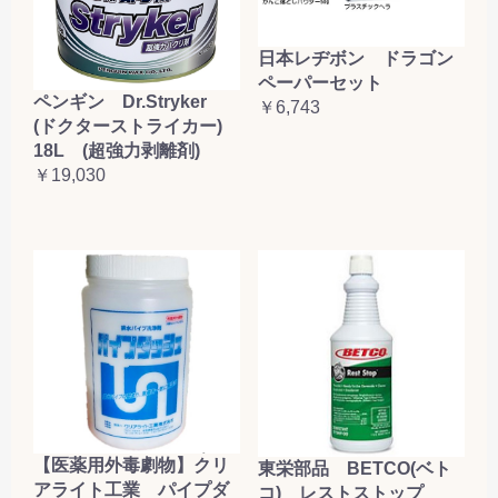
日本レヂボン ドラゴン
ペーパーセット
ペンギン Dr.Stryker
￥6,743
(ドクターストライカー)
18L (超強力剥離剤)
￥19,030
【医薬用外毒劇物】クリ
東栄部品 BETCO(ベト
アライト工業 パイプダ
コ) レストストップ