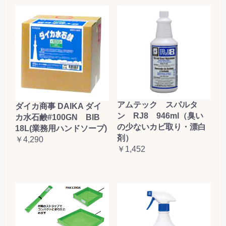
アムテック スパルタ
ダイカ商事 DAIKA ダイ
ン RJ8 946ml（臭い
カ水石鹸#100GN BIB
の少ないカビ取り・漂白
18L(業務用ハンドソープ)
剤）
￥4,290
￥1,452