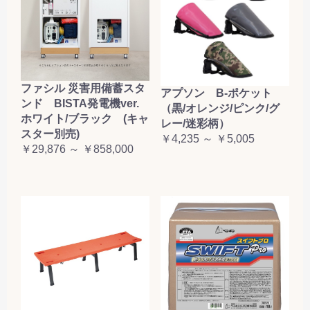
ファシル 災害用備蓄スタ
アプソン B-ポケット
ンド BISTA発電機ver.
（黒/オレンジ/ピンク/グ
ホワイト/ブラック (キャ
レー/迷彩柄）
スター別売)
￥4,235 ～ ￥5,005
￥29,876 ～ ￥858,000