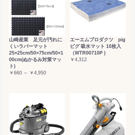
山崎産業 足元が汚れに
エーエムプロダクツ pig
くいラバーマット
ピグ 吸水マット 10枚入
25×25cm/50×75cm/50×1
（WTR00710P )
00cm(ぬかるみ対策マッ
￥4,312
ト)
￥660 ～ ￥4,950