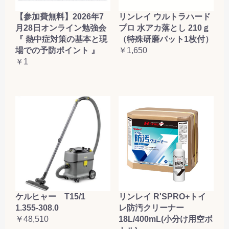
【参加費無料】2026年7
リンレイ ウルトラハード
月28日オンライン勉強会
プロ 水アカ落とし 210ｇ
『 熱中症対策の基本と現
（特殊研磨パット1枚付）
場での予防ポイント 』
￥1,650
￥1
ケルヒャー T15/1
リンレイ R'SPRO+トイ
1.355-308.0
レ防汚クリーナー
￥48,510
18L/400mL(小分け用空ボ