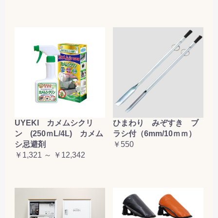
お買い物を続ける
カートへ進む
UYEKI カメムシクリ
ひまわり みぞすき ブ
ン (250ｍL/4L) カメム
ラシ付（6mm/10ｍｍ）
シ忌避剤
￥550
￥1,321 ～ ￥12,342