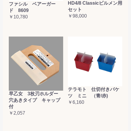
HD4/8 Classicビルメン用
ファシル ベアーガー
セット
ド 8609
￥98,000
￥10,780
テラモト 仕切付きバケ
早乙女 3枚刃ホルダー
ツ ミニ （青/赤)
穴あきタイプ キャップ
￥6,160
付
￥2,057