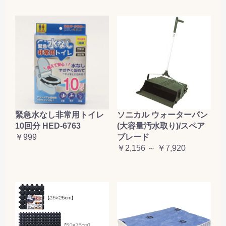
緊急水なし非常用トイレ
ソニカル ウォーターパン
10回分 HED-6763
(大容量汚水取り)/スペア
￥999
ブレード
￥2,156 ～ ￥7,920