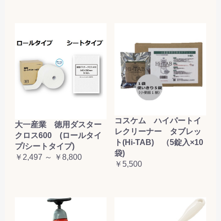
コスケム ハイパートイ
大一産業 徳用ダスター
レクリーナー タブレッ
クロス600 (ロールタイ
ト(Hi-TAB) （5錠入×10
プ/シートタイプ)
袋)
￥2,497 ～ ￥8,800
￥5,500