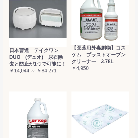
【医薬用外毒劇物】コス
日本曹達 テイクワン
ケム ブラストオーブン
DUO (デュオ) 尿石除
クリーナー 3.78L
去と防止が1つで可能に！
￥4,950
￥14,044 ～ ￥84,271