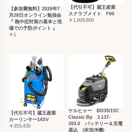
【代引不可】蔵王産業
【参加費無料】2026年7
スクラブメイト F60
月28日オンライン勉強会
￥1,009,800
『 熱中症対策の基本と現
場での予防ポイント 』
￥1
ケルヒャー BD35/15C
【代引不可】蔵王産業
Classic Bp 3.137-
カーリンサー14SV
393.0 バッテリー＆充電
￥353,430
器込 (床洗浄機)