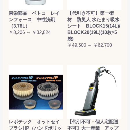
東栄部品 ベトコ レイ
【代引き不可】第一衛
ンフォース 中性洗剤
材 防災人 水たまり吸水
（3.78L）
シート BLOCK15(14L)/
￥8,206 ～ ￥32,824
BLOCK20(19L)(10枚×5
袋)
￥49,500 ～ ￥62,700
レボテック オットセイ
【代引不可・個人宅配送
ブラシHP（ハンドポリッ
不可】大一産業 アップ