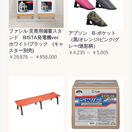
ファシル 災害用備蓄スタ
アプソン B-ポケット
ンド BISTA発電機ver.
（黒/オレンジ/ピンク/グ
ホワイト/ブラック (キャ
レー/迷彩柄）
スター別売)
￥4,235 ～ ￥5,005
￥29,876 ～ ￥858,000