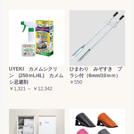
お買い物を続ける
カートへ進む
UYEKI カメムシクリ
ひまわり みぞすき ブ
ン (250ｍL/4L) カメム
ラシ付（6mm/10ｍｍ）
シ忌避剤
￥550
￥1,321 ～ ￥12,342