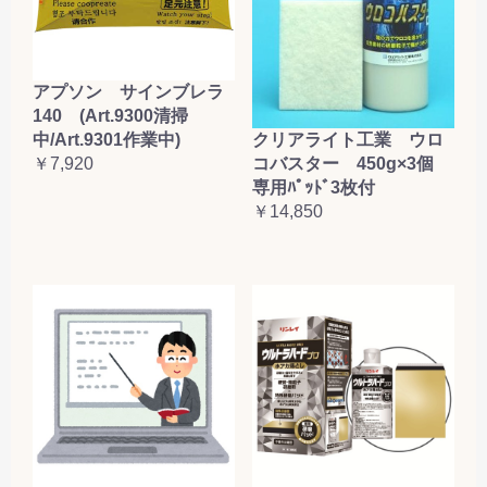
アプソン サインブレラ
140 (Art.9300清掃
クリアライト工業 ウロ
中/Art.9301作業中)
コバスター 450g×3個
￥7,920
専用ﾊﾟｯﾄﾞ3枚付
￥14,850