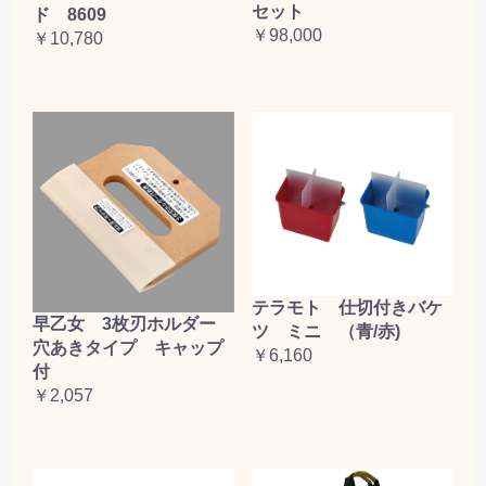
セット
ド 8609
￥98,000
￥10,780
テラモト 仕切付きバケ
早乙女 3枚刃ホルダー
ツ ミニ （青/赤)
穴あきタイプ キャップ
￥6,160
付
￥2,057