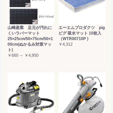
山崎産業 足元が汚れに
エーエムプロダクツ pig
くいラバーマット
ピグ 吸水マット 10枚入
25×25cm/50×75cm/50×1
（WTR00710P )
00cm(ぬかるみ対策マッ
￥4,312
ト)
￥660 ～ ￥4,950