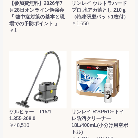
【参加費無料】2026年7
リンレイ ウルトラハード
月28日オンライン勉強会
プロ 水アカ落とし 210ｇ
『 熱中症対策の基本と現
（特殊研磨パット1枚付）
場での予防ポイント 』
￥1,650
￥1
ケルヒャー T15/1
リンレイ R'SPRO+トイ
1.355-308.0
レ防汚クリーナー
￥48,510
18L/400mL(小分け用空ボ
トル)