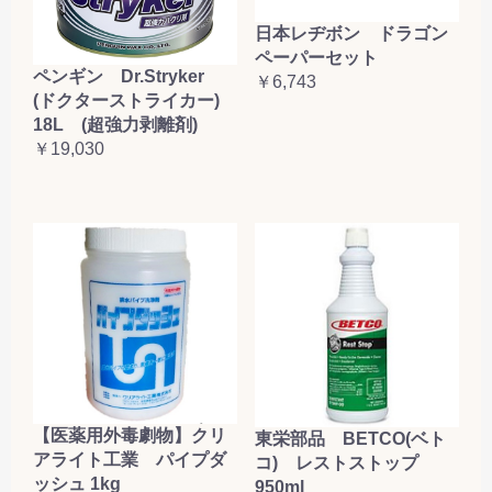
日本レヂボン ドラゴン
ペーパーセット
ペンギン Dr.Stryker
￥6,743
(ドクターストライカー)
18L (超強力剥離剤)
￥19,030
【医薬用外毒劇物】クリ
東栄部品 BETCO(ベト
アライト工業 パイプダ
コ) レストストップ
ッシュ 1kg
950ml