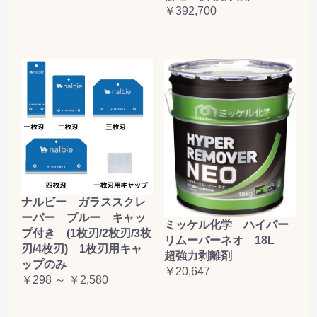
￥392,700
ナルビー ガラススクレ
ーパー ブルー キャッ
ミッケル化学 ハイパー
プ付き (1枚刃/2枚刃/3枚
リムーバーネオ 18L
刃/4枚刃) 1枚刃用キャ
超強力剥離剤
ップのみ
￥20,647
￥298 ～ ￥2,580