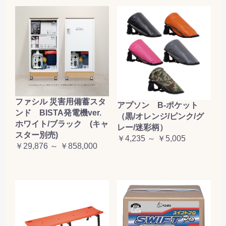
ファシル 災害用備蓄スタ
アプソン B-ポケット
ンド BISTA発電機ver.
（黒/オレンジ/ピンク/グ
ホワイト/ブラック (キャ
レー/迷彩柄）
スター別売)
￥4,235 ～ ￥5,005
￥29,876 ～ ￥858,000