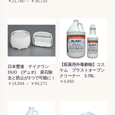
￥21,780 ～ ￥38,720
【医薬用外毒劇物】コス
日本曹達 テイクワン
ケム ブラストオーブン
DUO (デュオ) 尿石除
クリーナー 3.78L
去と防止が1つで可能に！
￥4,950
￥14,044 ～ ￥84,271