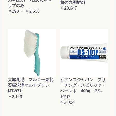
超強力剥離剤
ップのみ
￥20,647
￥298 ～ ￥2,580
大塚刷毛 マルテー東北
ビアンコジャパン ブリ
石橋洗浄マルチブラシ
ーチング・スピリッツ・
MT-971
ペースト 400g BS-
￥2,149
101P
￥2,904