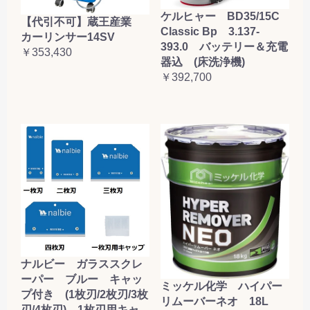
ケルヒャー BD35/15C
【代引不可】蔵王産業
Classic Bp 3.137-
カーリンサー14SV
393.0 バッテリー＆充電
￥353,430
器込 (床洗浄機)
￥392,700
ナルビー ガラススクレ
ーパー ブルー キャッ
ミッケル化学 ハイパー
プ付き (1枚刃/2枚刃/3枚
リムーバーネオ 18L
刃/4枚刃) 1枚刃用キャ