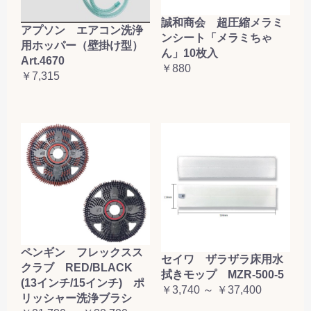
誠和商会 超圧縮メラミ
アプソン エアコン洗浄
ンシート「メラミちゃ
用ホッパー（壁掛け型）
ん」10枚入
Art.4670
￥880
￥7,315
ペンギン フレックスス
セイワ ザラザラ床用水
クラブ RED/BLACK
拭きモップ MZR-500-5
(13インチ/15インチ) ポ
￥3,740 ～ ￥37,400
リッシャー洗浄ブラシ