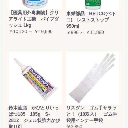
【医薬用外毒劇物】クリ
東栄部品 BETCO(ベト
アライト工業 パイプダ
コ) レストストップ
ッシュ 1kg
950ml
￥10,120 ～ ￥19,690
￥990 ～ ￥11,880
鈴木油脂 かびとりいっ
リスダン ゴム手サラッ
ぱつ185 185g S-
と！（10双入） ゴム手
2812 ジェル状強力かび
袋用インナー手袋
取り剤
￥3,850