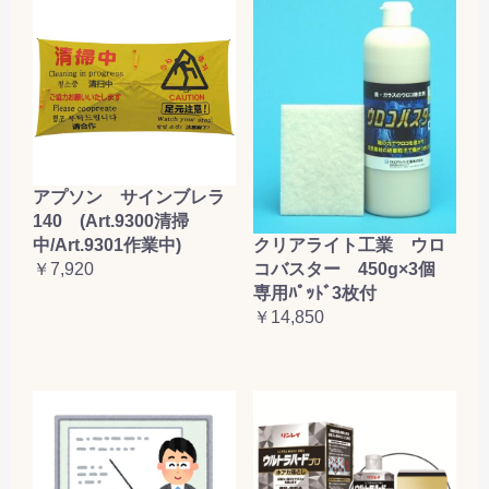
アプソン サインブレラ
140 (Art.9300清掃
クリアライト工業 ウロ
中/Art.9301作業中)
コバスター 450g×3個
￥7,920
専用ﾊﾟｯﾄﾞ3枚付
￥14,850