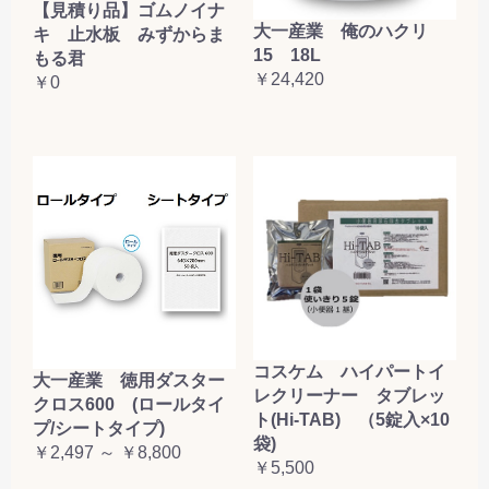
【見積り品】ゴムノイナ
大一産業 俺のハクリ
キ 止水板 みずからま
15 18L
もる君
￥24,420
￥0
コスケム ハイパートイ
大一産業 徳用ダスター
レクリーナー タブレッ
クロス600 (ロールタイ
ト(Hi-TAB) （5錠入×10
プ/シートタイプ)
袋)
￥2,497 ～ ￥8,800
￥5,500