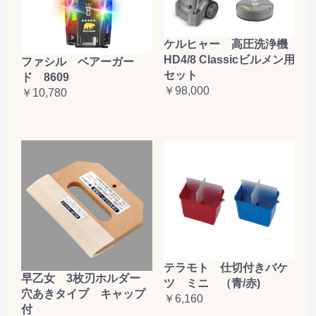
ケルヒャー 高圧洗浄機
HD4/8 Classicビルメン用
ファシル ベアーガー
セット
ド 8609
￥98,000
￥10,780
テラモト 仕切付きバケ
早乙女 3枚刃ホルダー
ツ ミニ （青/赤)
穴あきタイプ キャップ
￥6,160
付