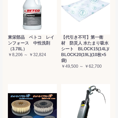
東栄部品 ベトコ レイ
【代引き不可】第一衛
ンフォース 中性洗剤
材 防災人 水たまり吸水
（3.78L）
シート BLOCK15(14L)/
￥8,206 ～ ￥32,824
BLOCK20(19L)(10枚×5
袋)
￥49,500 ～ ￥62,700