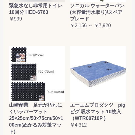
緊急水なし非常用トイレ
ソニカル ウォーターパン
10回分 HED-6763
(大容量汚水取り)/スペア
￥999
ブレード
￥2,156 ～ ￥7,920
山崎産業 足元が汚れに
エーエムプロダクツ pig
くいラバーマット
ピグ 吸水マット 10枚入
25×25cm/50×75cm/50×1
（WTR00710P )
00cm(ぬかるみ対策マッ
￥4,312
ト)