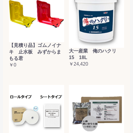
【見積り品】ゴムノイナ
大一産業 俺のハクリ
キ 止水板 みずからま
15 18L
もる君
￥24,420
￥0