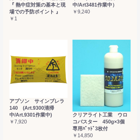
『 熱中症対策の基本と現
中/Art3481作業中）
場での予防ポイント 』
￥9,240
￥1
アプソン サインブレラ
140 (Art.9300清掃
クリアライト工業 ウロ
中/Art.9301作業中)
コバスター 450g×3個
￥7,920
専用ﾊﾟｯﾄﾞ3枚付
￥14,850