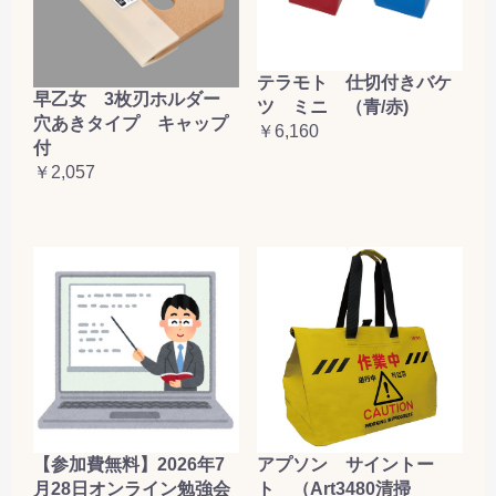
テラモト 仕切付きバケ
早乙女 3枚刃ホルダー
ツ ミニ （青/赤)
穴あきタイプ キャップ
￥6,160
付
￥2,057
【参加費無料】2026年7
アプソン サイントー
月28日オンライン勉強会
ト （Art3480清掃