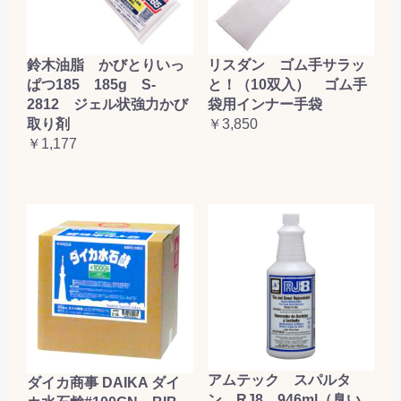
鈴木油脂 かびとりいっ
リスダン ゴム手サラッ
ぱつ185 185g S-
と！（10双入） ゴム手
2812 ジェル状強力かび
袋用インナー手袋
取り剤
￥3,850
￥1,177
アムテック スパルタ
ダイカ商事 DAIKA ダイ
ン RJ8 946ml（臭い