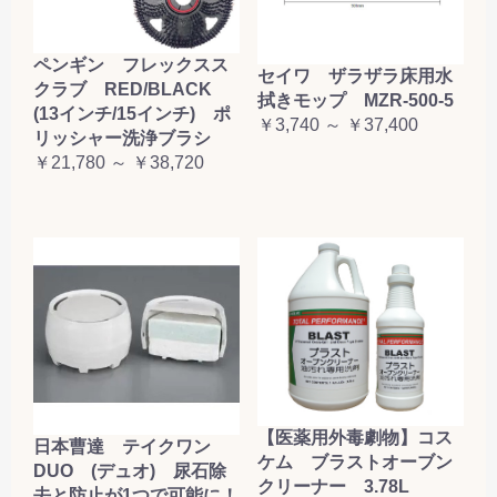
ペンギン フレックスス
セイワ ザラザラ床用水
クラブ RED/BLACK
拭きモップ MZR-500-5
(13インチ/15インチ) ポ
￥3,740 ～ ￥37,400
リッシャー洗浄ブラシ
￥21,780 ～ ￥38,720
【医薬用外毒劇物】コス
日本曹達 テイクワン
ケム ブラストオーブン
DUO (デュオ) 尿石除
クリーナー 3.78L
去と防止が1つで可能に！