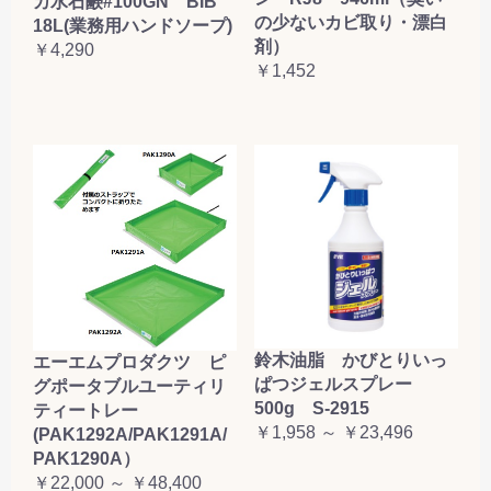
カ水石鹸#100GN BIB
の少ないカビ取り・漂白
18L(業務用ハンドソープ)
剤）
￥4,290
￥1,452
鈴木油脂 かびとりいっ
エーエムプロダクツ ピ
ぱつジェルスプレー
グポータブルユーティリ
500g S-2915
ティートレー
￥1,958 ～ ￥23,496
(PAK1292A/PAK1291A/
PAK1290A）
￥22,000 ～ ￥48,400