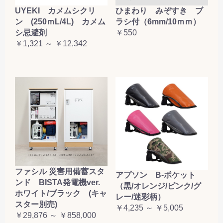
UYEKI カメムシクリ
ひまわり みぞすき ブ
ン (250ｍL/4L) カメム
ラシ付（6mm/10ｍｍ）
シ忌避剤
￥550
￥1,321 ～ ￥12,342
ファシル 災害用備蓄スタ
アプソン B-ポケット
ンド BISTA発電機ver.
（黒/オレンジ/ピンク/グ
ホワイト/ブラック (キャ
レー/迷彩柄）
スター別売)
￥4,235 ～ ￥5,005
￥29,876 ～ ￥858,000