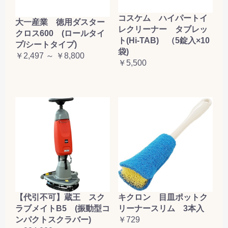
コスケム ハイパートイ
大一産業 徳用ダスター
レクリーナー タブレッ
クロス600 (ロールタイ
ト(Hi-TAB) （5錠入×10
プ/シートタイプ)
袋)
￥2,497 ～ ￥8,800
￥5,500
【代引不可】蔵王 スク
キクロン 目皿ポットク
ラブメイトB5 (振動型コ
リーナースリム 3本入
ンパクトスクラバー)
￥729