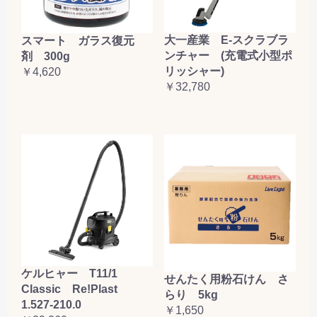
大一産業 E-スクラブラ
スマート ガラス復元
ンチャー (充電式小型ポ
剤 300g
リッシャー)
￥4,620
￥32,780
ケルヒャー T11/1
せんたく用粉石けん さ
Classic Re!Plast
らり 5kg
1.527-210.0
￥1,650