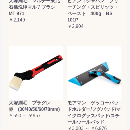
大塚刷毛 マルテー東北
ビアンコジャパン ブリ
石橋洗浄マルチブラシ
ーチング・スピリッツ・
MT-971
ペースト 400g BS-
￥2,149
101P
￥2,904
大塚刷毛 プラグレ
モアマン ゲッコーパッ
赤 (30/40/50/60/70mm)
ドホルダー/フグパッド/マ
￥550 ～ ￥957
イクログラスパッド/スチ
ールウールバッド
￥3,003 ～ ￥6,976