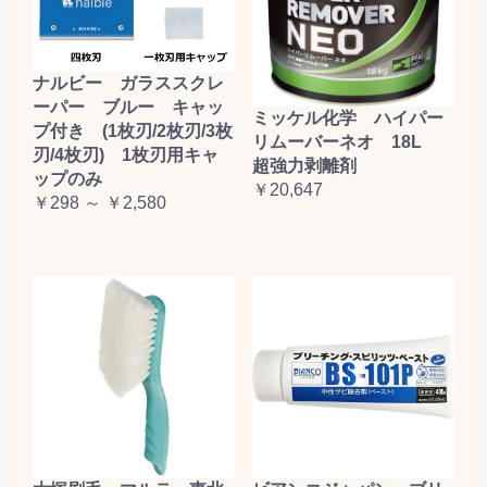
ナルビー ガラススクレ
ーパー ブルー キャッ
ミッケル化学 ハイパー
プ付き (1枚刃/2枚刃/3枚
リムーバーネオ 18L
刃/4枚刃) 1枚刃用キャ
超強力剥離剤
ップのみ
￥20,647
￥298 ～ ￥2,580