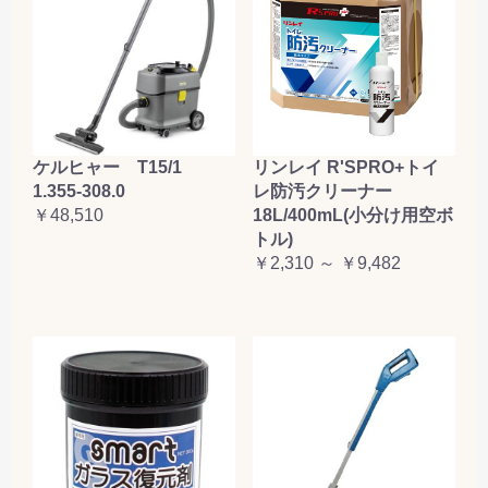
ケルヒャー T15/1
リンレイ R'SPRO+トイ
1.355-308.0
レ防汚クリーナー
￥48,510
18L/400mL(小分け用空ボ
トル)
￥2,310 ～ ￥9,482