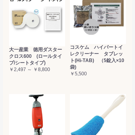
コスケム ハイパートイ
大一産業 徳用ダスター
レクリーナー タブレッ
クロス600 (ロールタイ
ト(Hi-TAB) （5錠入×10
プ/シートタイプ)
袋)
￥2,497 ～ ￥8,800
￥5,500