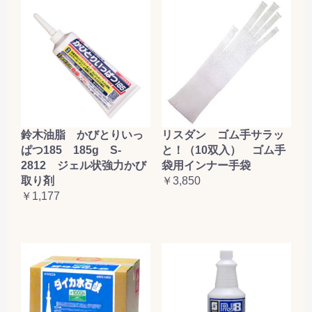
鈴木油脂 かびとりいっ
リスダン ゴム手サラッ
ぱつ185 185g S-
と！（10双入） ゴム手
2812 ジェル状強力かび
袋用インナー手袋
取り剤
￥3,850
￥1,177