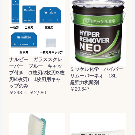
ナルビー ガラススクレ
ーパー ブルー キャッ
ミッケル化学 ハイパー
プ付き (1枚刃/2枚刃/3枚
リムーバーネオ 18L
刃/4枚刃) 1枚刃用キャ
超強力剥離剤
ップのみ
￥20,647
￥298 ～ ￥2,580