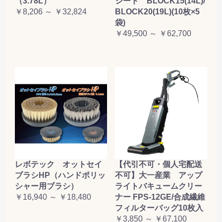
（3.78L）
シート BLOCK15(14L)/
￥8,206 ～ ￥32,824
BLOCK20(19L)(10枚×5
袋)
￥49,500 ～ ￥62,700
レボテック オットセイ
【代引不可・個人宅配送
ブラシHP（ハンドポリッ
不可】大一産業 アップ
シャー用ブラシ）
ライトバキュームクリー
￥16,940 ～ ￥18,480
ナー FPS-12GE/合成繊維
フィルターバッグ10枚入
￥3,850 ～ ￥67,100