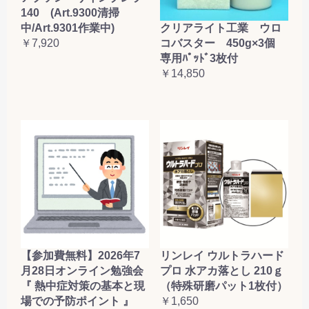
140 (Art.9300清掃
クリアライト工業 ウロ
中/Art.9301作業中)
コバスター 450g×3個
￥7,920
専用ﾊﾟｯﾄﾞ3枚付
￥14,850
【参加費無料】2026年7
リンレイ ウルトラハード
月28日オンライン勉強会
プロ 水アカ落とし 210ｇ
『 熱中症対策の基本と現
（特殊研磨パット1枚付）
場での予防ポイント 』
￥1,650