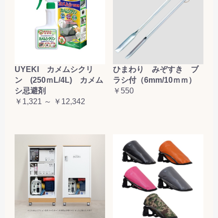
お買い物を続ける
カートへ進む
UYEKI カメムシクリ
ひまわり みぞすき ブ
ン (250ｍL/4L) カメム
ラシ付（6mm/10ｍｍ）
シ忌避剤
￥550
￥1,321 ～ ￥12,342