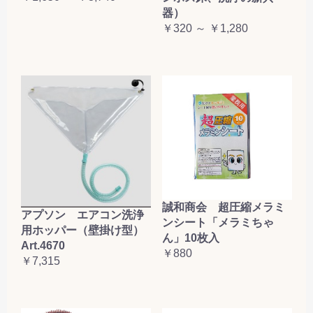
器）
￥320 ～ ￥1,280
誠和商会 超圧縮メラミ
アプソン エアコン洗浄
ンシート「メラミちゃ
用ホッパー（壁掛け型）
ん」10枚入
Art.4670
￥880
￥7,315