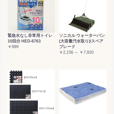
緊急水なし非常用トイレ
ソニカル ウォーターパン
10回分 HED-6763
(大容量汚水取り)/スペア
￥999
ブレード
￥2,156 ～ ￥7,920