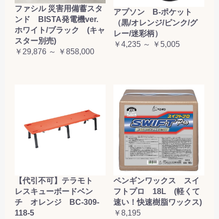
ファシル 災害用備蓄スタ
アプソン B-ポケット
ンド BISTA発電機ver.
（黒/オレンジ/ピンク/グ
ホワイト/ブラック (キャ
レー/迷彩柄）
スター別売)
￥4,235 ～ ￥5,005
￥29,876 ～ ￥858,000
【代引不可】テラモト
ペンギンワックス スイ
レスキューボードベン
フトプロ 18L (軽くて
チ オレンジ BC-309-
速い！快速樹脂ワックス)
118-5
￥8,195