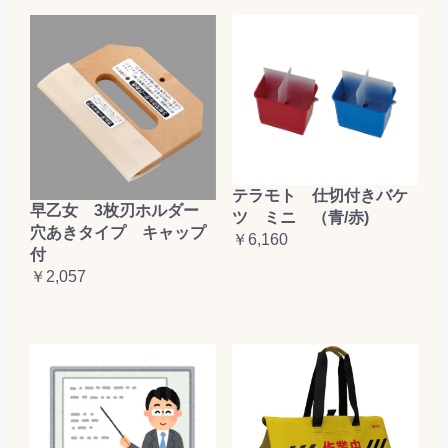
テラモト 仕切付きバケ
早乙女 3枚刃ホルダー
ツ ミニ （青/赤)
穴あきタイプ キャップ
￥6,160
付
￥2,057