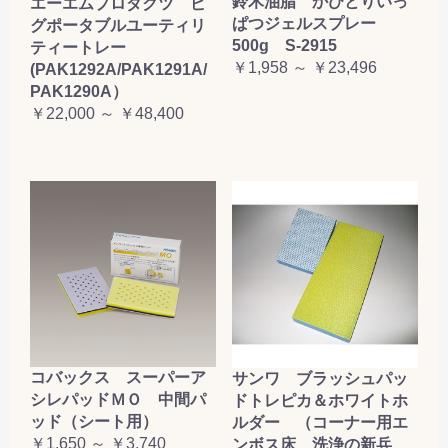
鈴木油脂 かびとりいっ
エーエムプロダクツ ピ
ぱつジェルスプレー
グポータブルユーティリ
500g S-2915
ティートレー
￥1,958 ～ ￥23,496
(PAK1292A/PAK1291A/
PAK1290A）
￥22,000 ～ ￥48,400
コバックス スーパーア
サンワ ブラッシュパッ
シレパッドＭＯ 中間パ
ドトレピカ＆ホワイトホ
ッド（シート用）
ルダー （コーナー用エ
￥1,650 ～ ￥3,740
ンボス床、洗浄の新兵