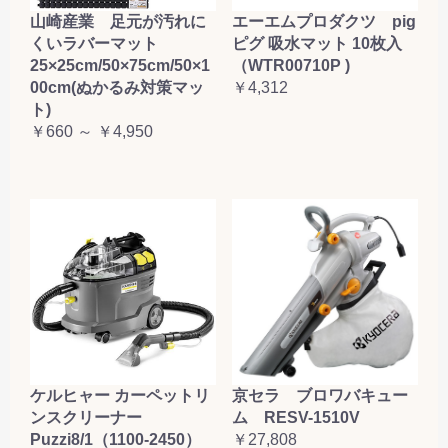
山崎産業 足元が汚れに
エーエムプロダクツ pig
くいラバーマット
ピグ 吸水マット 10枚入
25×25cm/50×75cm/50×1
（WTR00710P )
00cm(ぬかるみ対策マッ
￥4,312
ト)
￥660 ～ ￥4,950
ケルヒャー カーペットリ
京セラ ブロワバキュー
ンスクリーナー
ム RESV-1510V
Puzzi8/1（1100-2450）
￥27,808