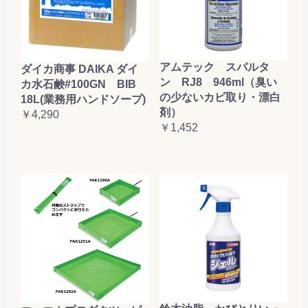
アムテック スパルタ
ダイカ商事 DAIKA ダイ
ン RJ8 946ml（臭い
カ水石鹸#100GN BIB
の少ないカビ取り・漂白
18L(業務用ハンドソープ)
剤）
￥4,290
￥1,452