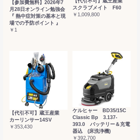
【代引不可】蔵王産業
【参加費無料】2026年7
スクラブメイト F60
月28日オンライン勉強会
￥1,009,800
『 熱中症対策の基本と現
場での予防ポイント 』
￥1
ケルヒャー BD35/15C
【代引不可】蔵王産業
Classic Bp 3.137-
カーリンサー14SV
393.0 バッテリー＆充電
￥353,430
器込 (床洗浄機)
￥392,700