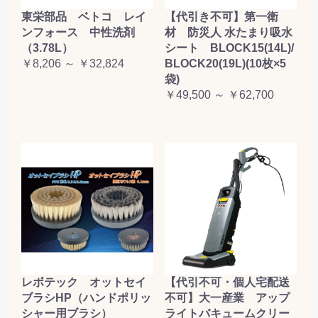
東栄部品 ベトコ レイ
【代引き不可】第一衛
ンフォース 中性洗剤
材 防災人 水たまり吸水
（3.78L）
シート BLOCK15(14L)/
￥8,206 ～ ￥32,824
BLOCK20(19L)(10枚×5
袋)
￥49,500 ～ ￥62,700
レボテック オットセイ
【代引不可・個人宅配送
ブラシHP（ハンドポリッ
不可】大一産業 アップ
シャー用ブラシ）
ライトバキュームクリー