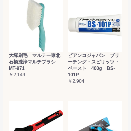
大塚刷毛 マルテー東北
ビアンコジャパン ブリ
石橋洗浄マルチブラシ
ーチング・スピリッツ・
MT-971
ペースト 400g BS-
￥2,149
101P
￥2,904