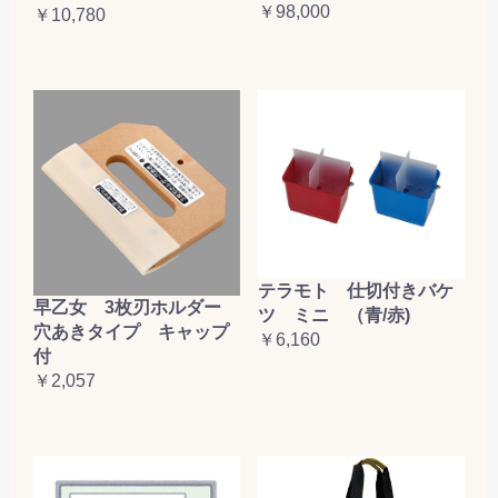
￥98,000
￥10,780
テラモト 仕切付きバケ
早乙女 3枚刃ホルダー
ツ ミニ （青/赤)
穴あきタイプ キャップ
￥6,160
付
￥2,057