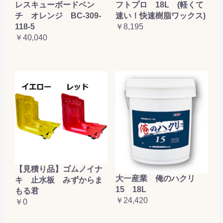
レスキューボードベン
フトプロ 18L (軽くて
チ オレンジ BC-309-
速い！快速樹脂ワックス)
118-5
￥8,195
￥40,040
【見積り品】ゴムノイナ
大一産業 俺のハクリ
キ 止水板 みずからま
15 18L
もる君
￥24,420
￥0