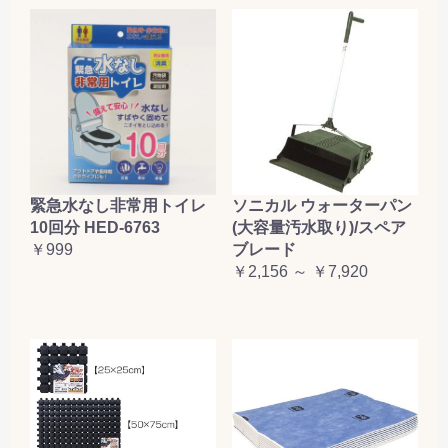
緊急水なし非常用トイレ
ソニカル ウォーターパン
10回分 HED-6763
(大容量汚水取り)/スペア
￥999
ブレード
￥2,156 ～ ￥7,920