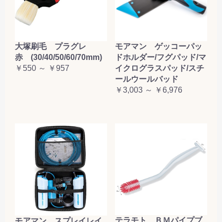
大塚刷毛 プラグレ
モアマン ゲッコーパッ
赤 (30/40/50/60/70mm)
ドホルダー/フグパッド/マ
￥550 ～ ￥957
イクログラスパッド/スチ
ールウールバッド
￥3,003 ～ ￥6,976
テラモト ＢＭパイプブ
モアマン スプレイレイ