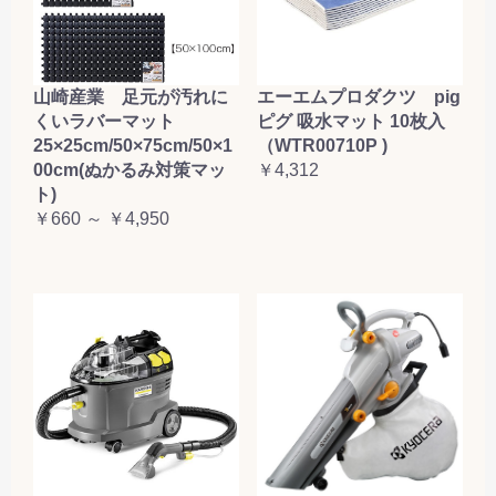
山崎産業 足元が汚れに
エーエムプロダクツ pig
くいラバーマット
ピグ 吸水マット 10枚入
25×25cm/50×75cm/50×1
（WTR00710P )
00cm(ぬかるみ対策マッ
￥4,312
ト)
￥660 ～ ￥4,950