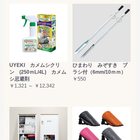
お買い物を続ける
カートへ進む
UYEKI カメムシクリ
ひまわり みぞすき ブ
ン (250ｍL/4L) カメム
ラシ付（6mm/10ｍｍ）
シ忌避剤
￥550
￥1,321 ～ ￥12,342