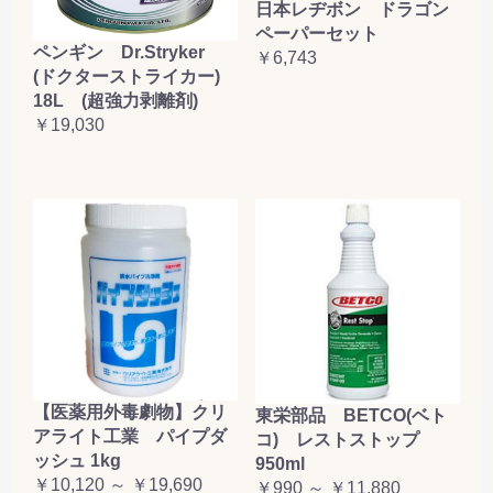
日本レヂボン ドラゴン
ペーパーセット
ペンギン Dr.Stryker
￥6,743
(ドクターストライカー)
18L (超強力剥離剤)
￥19,030
【医薬用外毒劇物】クリ
東栄部品 BETCO(ベト
アライト工業 パイプダ
コ) レストストップ
ッシュ 1kg
950ml
￥10,120 ～ ￥19,690
￥990 ～ ￥11,880