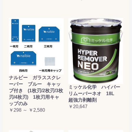
ナルビー ガラススクレ
ーパー ブルー キャッ
ミッケル化学 ハイパー
プ付き (1枚刃/2枚刃/3枚
リムーバーネオ 18L
刃/4枚刃) 1枚刃用キャ
超強力剥離剤
ップのみ
￥20,647
￥298 ～ ￥2,580