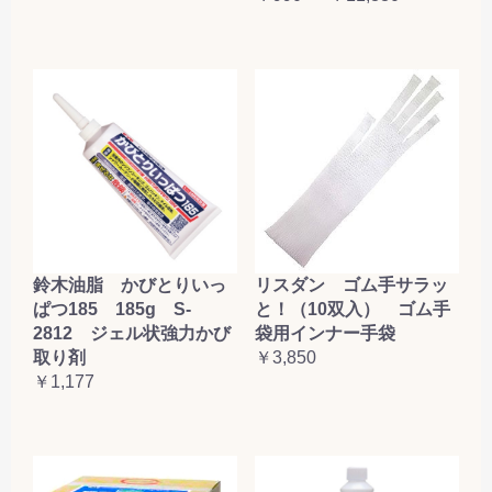
鈴木油脂 かびとりいっ
リスダン ゴム手サラッ
ぱつ185 185g S-
と！（10双入） ゴム手
2812 ジェル状強力かび
袋用インナー手袋
取り剤
￥3,850
￥1,177