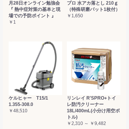
月28日オンライン勉強会
プロ 水アカ落とし 210ｇ
『 熱中症対策の基本と現
（特殊研磨パット1枚付）
場での予防ポイント 』
￥1,650
￥1
ケルヒャー T15/1
リンレイ R'SPRO+トイ
1.355-308.0
レ防汚クリーナー
￥48,510
18L/400mL(小分け用空ボ
トル)
￥2,310 ～ ￥9,482