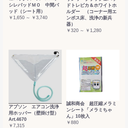
シレパッドＭＯ 中間パ
ドトレピカ＆ホワイトホ
ッド（シート用）
ルダー （コーナー用エ
￥1,650 ～ ￥3,740
ンボス床、洗浄の新兵
器）
￥320 ～ ￥1,280
誠和商会 超圧縮メラミ
アプソン エアコン洗浄
ンシート「メラミちゃ
用ホッパー（壁掛け型）
ん」10枚入
Art.4670
￥880
￥7,315