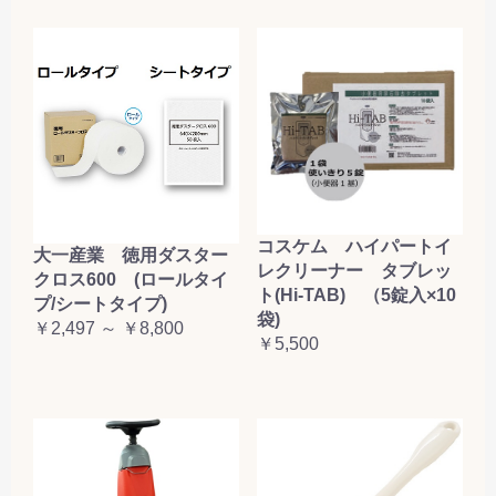
コスケム ハイパートイ
大一産業 徳用ダスター
レクリーナー タブレッ
クロス600 (ロールタイ
ト(Hi-TAB) （5錠入×10
プ/シートタイプ)
袋)
￥2,497 ～ ￥8,800
￥5,500