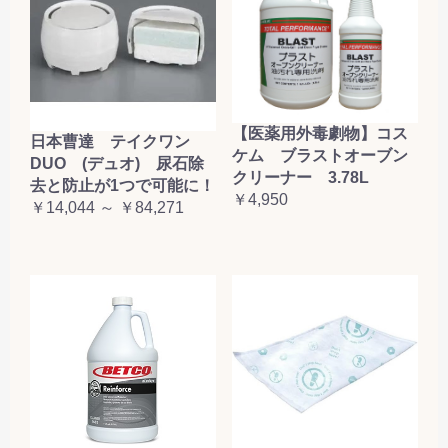
【医薬用外毒劇物】コス
日本曹達 テイクワン
ケム ブラストオーブン
DUO (デュオ) 尿石除
クリーナー 3.78L
去と防止が1つで可能に！
￥4,950
￥14,044 ～ ￥84,271