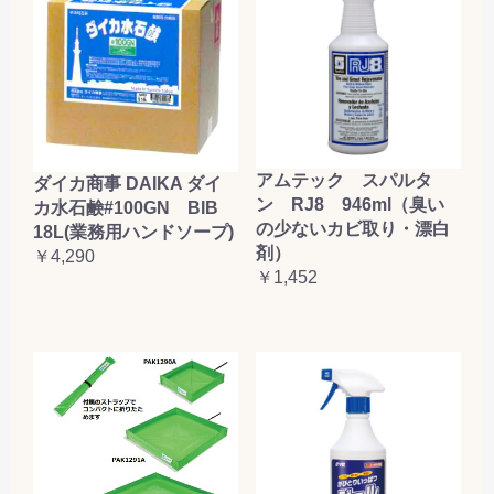
アムテック スパルタ
ダイカ商事 DAIKA ダイ
ン RJ8 946ml（臭い
カ水石鹸#100GN BIB
の少ないカビ取り・漂白
18L(業務用ハンドソープ)
剤）
￥4,290
￥1,452