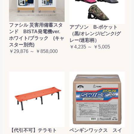
ファシル 災害用備蓄スタ
アプソン B-ポケット
ンド BISTA発電機ver.
（黒/オレンジ/ピンク/グ
ホワイト/ブラック (キャ
レー/迷彩柄）
スター別売)
￥4,235 ～ ￥5,005
￥29,876 ～ ￥858,000
【代引不可】テラモト
ペンギンワックス スイ