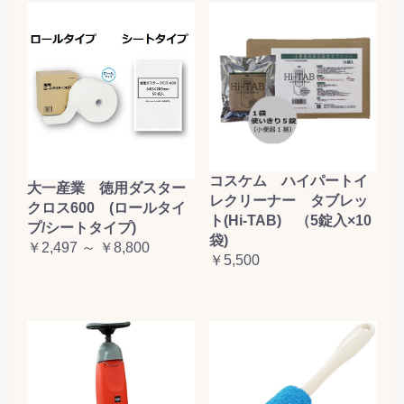
コスケム ハイパートイ
大一産業 徳用ダスター
レクリーナー タブレッ
クロス600 (ロールタイ
ト(Hi-TAB) （5錠入×10
プ/シートタイプ)
袋)
￥2,497 ～ ￥8,800
￥5,500