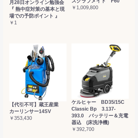
スクラブメイト F60
月28日オンライン勉強会
￥1,009,800
『 熱中症対策の基本と現
場での予防ポイント 』
￥1
ケルヒャー BD35/15C
【代引不可】蔵王産業
Classic Bp 3.137-
カーリンサー14SV
393.0 バッテリー＆充電
￥353,430
器込 (床洗浄機)
￥392,700