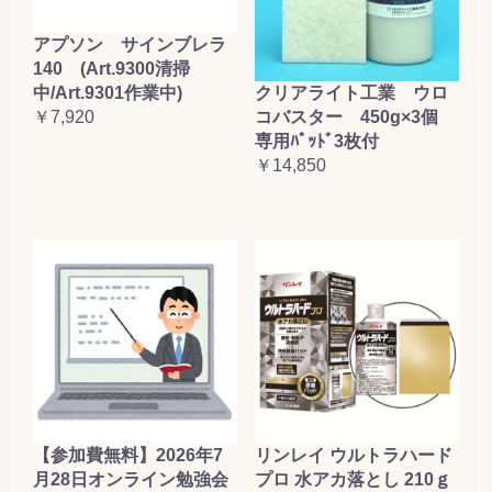
アプソン サインブレラ
140 (Art.9300清掃
クリアライト工業 ウロ
中/Art.9301作業中)
コバスター 450g×3個
￥7,920
専用ﾊﾟｯﾄﾞ3枚付
￥14,850
【参加費無料】2026年7
リンレイ ウルトラハード
月28日オンライン勉強会
プロ 水アカ落とし 210ｇ