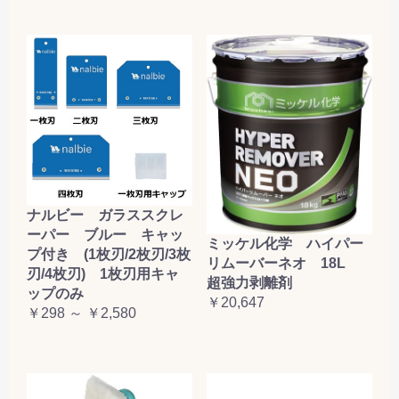
ナルビー ガラススクレ
ーパー ブルー キャッ
ミッケル化学 ハイパー
プ付き (1枚刃/2枚刃/3枚
リムーバーネオ 18L
刃/4枚刃) 1枚刃用キャ
超強力剥離剤
ップのみ
￥20,647
￥298 ～ ￥2,580