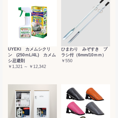
お買い物を続ける
カートへ進む
UYEKI カメムシクリ
ひまわり みぞすき ブ
ン (250ｍL/4L) カメム
ラシ付（6mm/10ｍｍ）
シ忌避剤
￥550
￥1,321 ～ ￥12,342