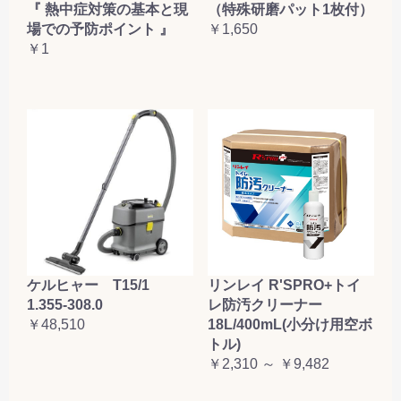
『 熱中症対策の基本と現
（特殊研磨パット1枚付）
場での予防ポイント 』
￥1,650
￥1
ケルヒャー T15/1
リンレイ R'SPRO+トイ
1.355-308.0
レ防汚クリーナー
￥48,510
18L/400mL(小分け用空ボ
トル)
￥2,310 ～ ￥9,482