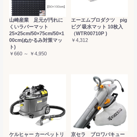
山崎産業 足元が汚れに
エーエムプロダクツ pig
くいラバーマット
ピグ 吸水マット 10枚入
25×25cm/50×75cm/50×1
（WTR00710P )
00cm(ぬかるみ対策マッ
￥4,312
ト)
￥660 ～ ￥4,950
ケルヒャー カーペットリ
京セラ ブロワバキュー