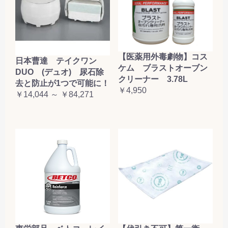
【医薬用外毒劇物】コス
日本曹達 テイクワン
ケム ブラストオーブン
DUO (デュオ) 尿石除
クリーナー 3.78L
去と防止が1つで可能に！
￥4,950
￥14,044 ～ ￥84,271