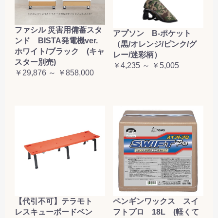
ファシル 災害用備蓄スタ
アプソン B-ポケット
ンド BISTA発電機ver.
（黒/オレンジ/ピンク/グ
ホワイト/ブラック (キャ
レー/迷彩柄）
スター別売)
￥4,235 ～ ￥5,005
￥29,876 ～ ￥858,000
【代引不可】テラモト
ペンギンワックス スイ
レスキューボードベン
フトプロ 18L (軽くて