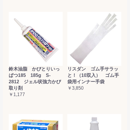
鈴木油脂 かびとりいっ
リスダン ゴム手サラッ
ぱつ185 185g S-
と！（10双入） ゴム手
2812 ジェル状強力かび
袋用インナー手袋
取り剤
￥3,850
￥1,177