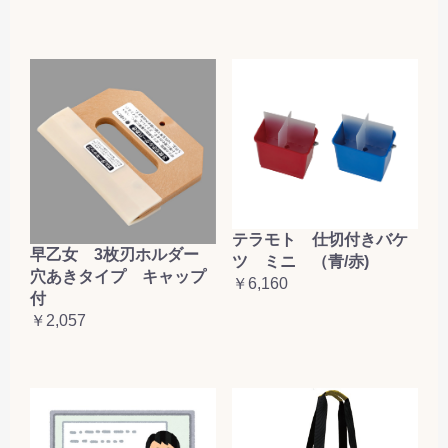
テラモト 仕切付きバケ
早乙女 3枚刃ホルダー
ツ ミニ （青/赤)
穴あきタイプ キャップ
￥6,160
付
￥2,057