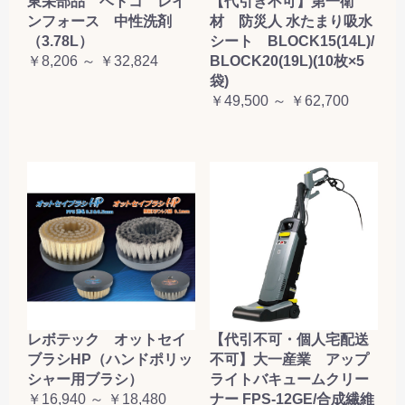
東栄部品 ベトコ レイ
【代引き不可】第一衛
ンフォース 中性洗剤
材 防災人 水たまり吸水
（3.78L）
シート BLOCK15(14L)/
￥8,206 ～ ￥32,824
BLOCK20(19L)(10枚×5
袋)
￥49,500 ～ ￥62,700
レボテック オットセイ
【代引不可・個人宅配送
ブラシHP（ハンドポリッ
不可】大一産業 アップ
シャー用ブラシ）
ライトバキュームクリー
￥16,940 ～ ￥18,480
ナー FPS-12GE/合成繊維