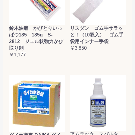
鈴木油脂 かびとりいっ
リスダン ゴム手サラッ
ぱつ185 185g S-
と！（10双入） ゴム手
2812 ジェル状強力かび
袋用インナー手袋
取り剤
￥3,850
￥1,177
アムテック スパルタ