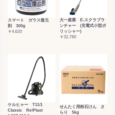
大一産業 E-スクラブラ
スマート ガラス復元
ンチャー (充電式小型ポ
剤 300g
リッシャー)
￥4,620
￥32,780
ケルヒャー T11/1
せんたく用粉石けん さ
Classic Re!Plast
らり 5kg