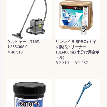
ケルヒャー T15/1
リンレイ R'SPRO+トイ
1.355-308.0
レ防汚クリーナー
￥48,510
18L/400mL(小分け用空ボ
トル)
￥2,310 ～ ￥9,482