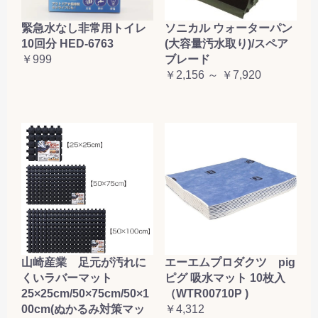
緊急水なし非常用トイレ
ソニカル ウォーターパン
10回分 HED-6763
(大容量汚水取り)/スペア
￥999
ブレード
￥2,156 ～ ￥7,920
山崎産業 足元が汚れに
エーエムプロダクツ pig
くいラバーマット
ピグ 吸水マット 10枚入
25×25cm/50×75cm/50×1
（WTR00710P )
00cm(ぬかるみ対策マッ
￥4,312