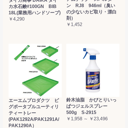
ダイカ商事 DAIKA ダイ
ン RJ8 946ml（臭い
カ水石鹸#100GN BIB
の少ないカビ取り・漂白
18L(業務用ハンドソープ)
剤）
￥4,290
￥1,452
鈴木油脂 かびとりいっ
エーエムプロダクツ ピ
ぱつジェルスプレー
グポータブルユーティリ
500g S-2915
ティートレー
￥1,958 ～ ￥23,496
(PAK1292A/PAK1291A/
PAK1290A）