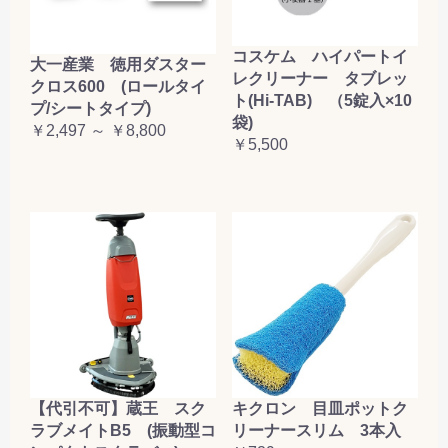
コスケム ハイパートイ
大一産業 徳用ダスター
レクリーナー タブレッ
クロス600 (ロールタイ
ト(Hi-TAB) （5錠入×10
プ/シートタイプ)
袋)
￥2,497 ～ ￥8,800
￥5,500
【代引不可】蔵王 スク
キクロン 目皿ポットク
ラブメイトB5 (振動型コ
リーナースリム 3本入