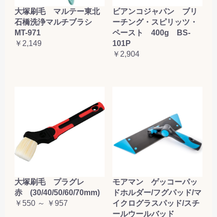
大塚刷毛 マルテー東北
ビアンコジャパン ブリ
石橋洗浄マルチブラシ
ーチング・スピリッツ・
MT-971
ペースト 400g BS-
￥2,149
101P
￥2,904
大塚刷毛 プラグレ
モアマン ゲッコーパッ
赤 (30/40/50/60/70mm)
ドホルダー/フグパッド/マ
￥550 ～ ￥957
イクログラスパッド/スチ
ールウールバッド