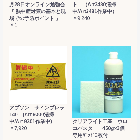
月28日オンライン勉強会
ト （Art3480清掃
『 熱中症対策の基本と現
中/Art3481作業中）
場での予防ポイント 』
￥9,240
￥1
アプソン サインブレラ
140 (Art.9300清掃
クリアライト工業 ウロ
中/Art.9301作業中)
コバスター 450g×3個
￥7,920
専用ﾊﾟｯﾄﾞ3枚付