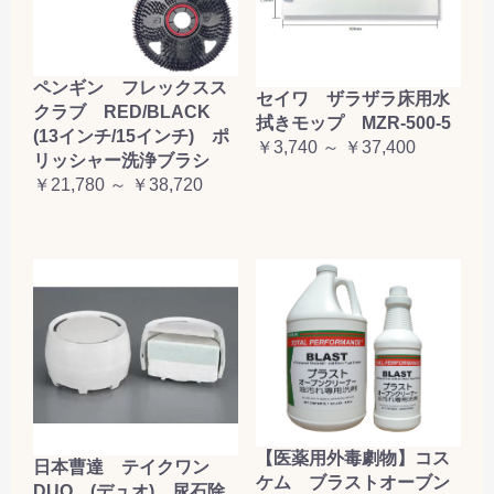
ペンギン フレックスス
セイワ ザラザラ床用水
クラブ RED/BLACK
拭きモップ MZR-500-5
(13インチ/15インチ) ポ
￥3,740 ～ ￥37,400
リッシャー洗浄ブラシ
￥21,780 ～ ￥38,720
【医薬用外毒劇物】コス
日本曹達 テイクワン
ケム ブラストオーブン
DUO (デュオ) 尿石除