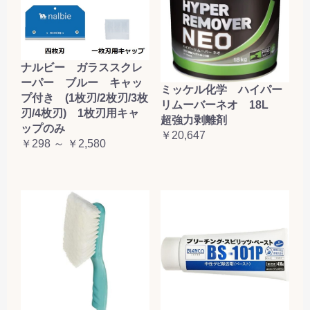
ナルビー ガラススクレ
ーパー ブルー キャッ
ミッケル化学 ハイパー
プ付き (1枚刃/2枚刃/3枚
リムーバーネオ 18L
刃/4枚刃) 1枚刃用キャ
超強力剥離剤
ップのみ
￥20,647
￥298 ～ ￥2,580