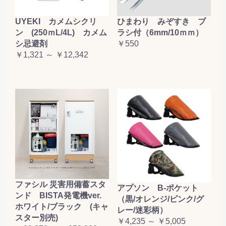
UYEKI カメムシクリ
ひまわり みぞすき ブ
ン (250ｍL/4L) カメム
ラシ付（6mm/10ｍｍ）
シ忌避剤
￥550
￥1,321 ～ ￥12,342
ファシル 災害用備蓄スタ
アプソン B-ポケット
ンド BISTA発電機ver.
（黒/オレンジ/ピンク/グ
ホワイト/ブラック (キャ
レー/迷彩柄）
スター別売)
￥4,235 ～ ￥5,005