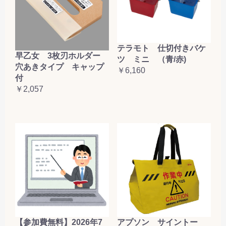
テラモト 仕切付きバケ
早乙女 3枚刃ホルダー
ツ ミニ （青/赤)
穴あきタイプ キャップ
￥6,160
付
￥2,057
【参加費無料】2026年7
アプソン サイントー