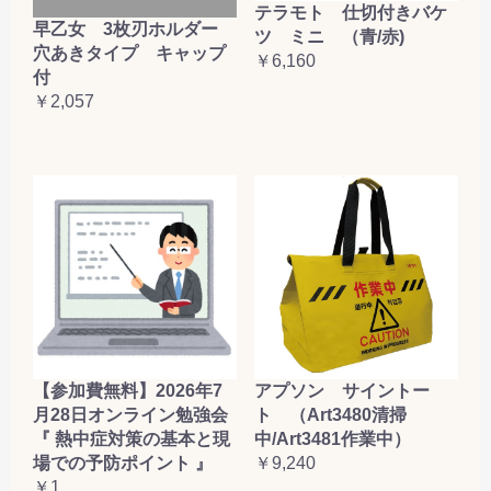
テラモト 仕切付きバケ
早乙女 3枚刃ホルダー
ツ ミニ （青/赤)
穴あきタイプ キャップ
￥6,160
付
￥2,057
【参加費無料】2026年7
アプソン サイントー
月28日オンライン勉強会
ト （Art3480清掃
『 熱中症対策の基本と現
中/Art3481作業中）
場での予防ポイント 』
￥9,240
￥1