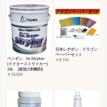
日本レヂボン ドラゴン
ペーパーセット
ペンギン Dr.Stryker
￥6,743
(ドクターストライカー)
18L (超強力剥離剤)
￥19,030