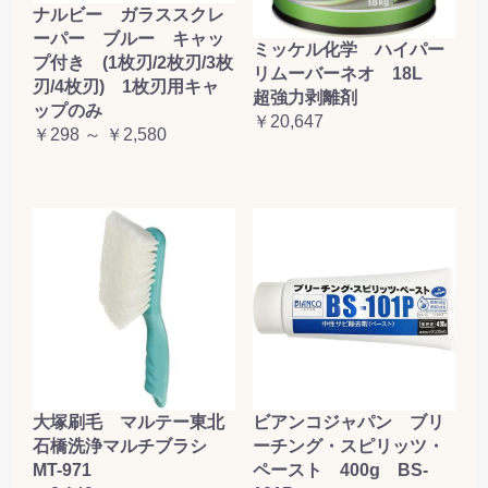
ナルビー ガラススクレ
ーパー ブルー キャッ
ミッケル化学 ハイパー
プ付き (1枚刃/2枚刃/3枚
リムーバーネオ 18L
刃/4枚刃) 1枚刃用キャ
超強力剥離剤
ップのみ
￥20,647
￥298 ～ ￥2,580
大塚刷毛 マルテー東北
ビアンコジャパン ブリ
石橋洗浄マルチブラシ
ーチング・スピリッツ・
MT-971
ペースト 400g BS-