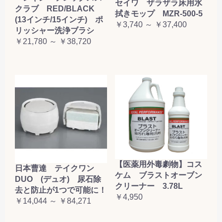
セイワ ザラザラ床用水
クラブ RED/BLACK
拭きモップ MZR-500-5
(13インチ/15インチ) ポ
￥3,740 ～ ￥37,400
リッシャー洗浄ブラシ
￥21,780 ～ ￥38,720
【医薬用外毒劇物】コス
日本曹達 テイクワン
ケム ブラストオーブン
DUO (デュオ) 尿石除
クリーナー 3.78L
去と防止が1つで可能に！
￥4,950
￥14,044 ～ ￥84,271