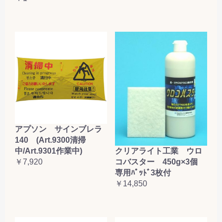
アプソン サインブレラ
140 (Art.9300清掃
クリアライト工業 ウロ
中/Art.9301作業中)
コバスター 450g×3個
￥7,920
専用ﾊﾟｯﾄﾞ3枚付
￥14,850