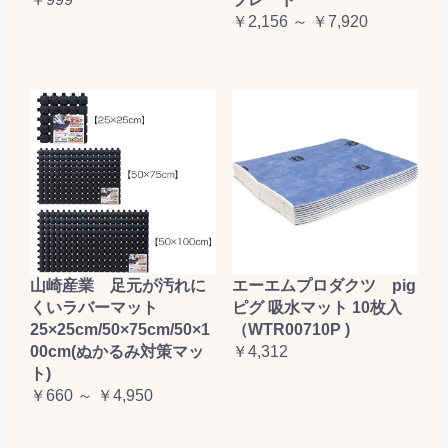
￥2,156 ～ ￥7,920
山崎産業 足元が汚れに
エーエムプロダクツ pig
くいラバーマット
ピグ 吸水マット 10枚入
25×25cm/50×75cm/50×1
（WTR00710P )
00cm(ぬかるみ対策マッ
￥4,312
ト)
￥660 ～ ￥4,950