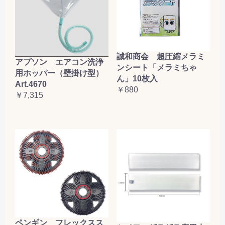
誠和商会 超圧縮メラミ
アプソン エアコン洗浄
ンシート「メラミちゃ
用ホッパー（壁掛け型）
ん」10枚入
Art.4670
￥880
￥7,315
ペンギン フレックスス