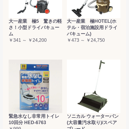
大一産業 極5 驚きの軽
大一産業 極HOTEL(ホ
さ！小型ドライバキュー
テル・宿泊施設用ドライ
ム
バキューム)
￥341 ～ ￥24,200
￥473 ～ ￥24,750
緊急水なし非常用トイレ
ソニカル ウォーターパン
10回分 HED-6763
(大容量汚水取り)/スペア
￥999
ブレード