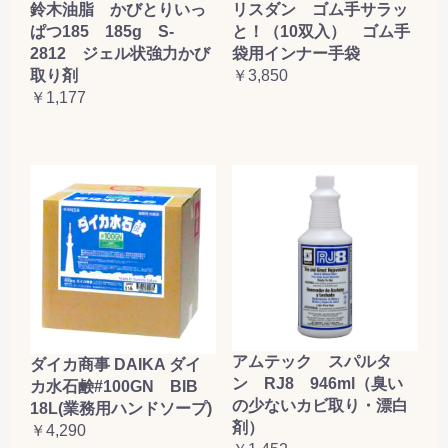
鈴木油脂 かびとりいっ
リスダン ゴム手サラッ
ぱつ185 185g S-
と！（10双入） ゴム手
2812 ジェル状強力かび
袋用インナー手袋
取り剤
￥3,850
￥1,177
アムテック スパルタ
ダイカ商事 DAIKA ダイ
ン RJ8 946ml（臭い
カ水石鹸#100GN BIB
の少ないカビ取り・漂白
18L(業務用ハンドソープ)
剤）
￥4,290