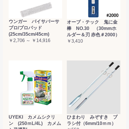
お買い物を続ける
カートへ進む
ウンガー バイサバーサ
オーブ・テック 鬼に金
プロ/プロパッド
棒 NO.30 （30mmホ
(25cm/35cm/45cm)
ルダー＆刃 赤色＃2000）
￥2,706 ～ ￥14,916
￥3,410
UYEKI カメムシクリ
ひまわり みぞすき ブ
ン (250ｍL/4L) カメム
ラシ付（6mm/10ｍｍ）