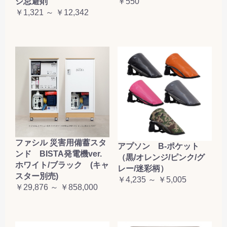
シ忌避剤
￥550
￥1,321 ～ ￥12,342
ファシル 災害用備蓄スタ
アプソン B-ポケット
ンド BISTA発電機ver.
（黒/オレンジ/ピンク/グ
ホワイト/ブラック (キャ
レー/迷彩柄）
スター別売)
￥4,235 ～ ￥5,005
￥29,876 ～ ￥858,000