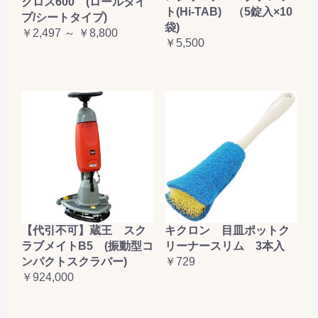
クロス600 (ロールタイ
ト(Hi-TAB) （5錠入×10
プ/シートタイプ)
袋)
￥2,497 ～ ￥8,800
￥5,500
【代引不可】蔵王 スク
キクロン 目皿ポットク
ラブメイトB5 (振動型コ
リーナースリム 3本入
ンパクトスクラバー)
￥729
￥924,000