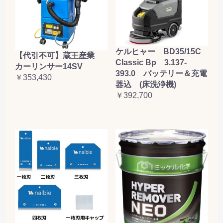
ケルヒャー BD35/15C
【代引不可】蔵王産業
Classic Bp 3.137-
カーリンサー14SV
393.0 バッテリー＆充電
￥353,430
器込 (床洗浄機)
￥392,700