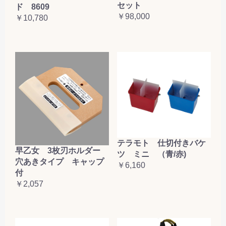
セット
ド 8609
￥98,000
￥10,780
テラモト 仕切付きバケ
早乙女 3枚刃ホルダー
ツ ミニ （青/赤)
穴あきタイプ キャップ
￥6,160
付
￥2,057