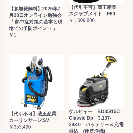
【代引不可】蔵王産業
【参加費無料】2026年7
スクラブメイト F60
月28日オンライン勉強会
￥1,009,800
『 熱中症対策の基本と現
場での予防ポイント 』
￥1
ケルヒャー BD35/15C
【代引不可】蔵王産業
Classic Bp 3.137-
カーリンサー14SV
393.0 バッテリー＆充電
￥353,430
器込 (床洗浄機)