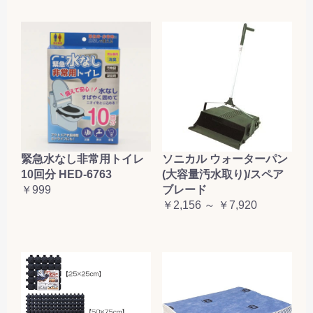
緊急水なし非常用トイレ
ソニカル ウォーターパン
10回分 HED-6763
(大容量汚水取り)/スペア
￥999
ブレード
￥2,156 ～ ￥7,920