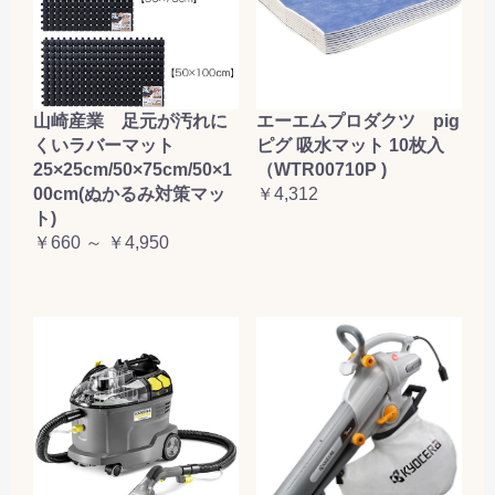
山崎産業 足元が汚れに
エーエムプロダクツ pig
くいラバーマット
ピグ 吸水マット 10枚入
25×25cm/50×75cm/50×1
（WTR00710P )
00cm(ぬかるみ対策マッ
￥4,312
ト)
￥660 ～ ￥4,950