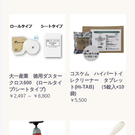
コスケム ハイパートイ
大一産業 徳用ダスター
レクリーナー タブレッ
クロス600 (ロールタイ
ト(Hi-TAB) （5錠入×10
プ/シートタイプ)
袋)
￥2,497 ～ ￥8,800
￥5,500