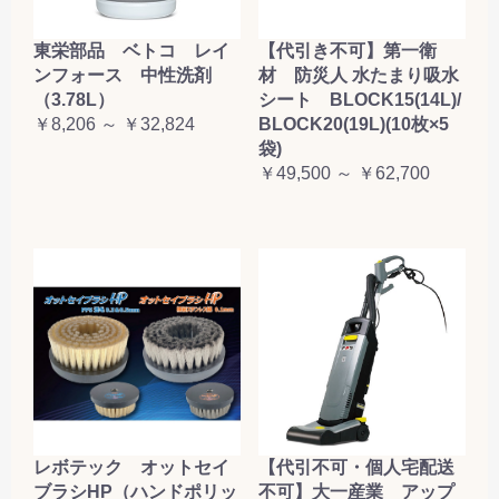
東栄部品 ベトコ レイ
【代引き不可】第一衛
ンフォース 中性洗剤
材 防災人 水たまり吸水
（3.78L）
シート BLOCK15(14L)/
￥8,206 ～ ￥32,824
BLOCK20(19L)(10枚×5
袋)
￥49,500 ～ ￥62,700
レボテック オットセイ
【代引不可・個人宅配送
ブラシHP（ハンドポリッ
不可】大一産業 アップ