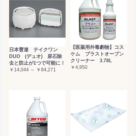
【医薬用外毒劇物】コス
日本曹達 テイクワン
ケム ブラストオーブン
DUO (デュオ) 尿石除
クリーナー 3.78L
去と防止が1つで可能に！
￥4,950
￥14,044 ～ ￥84,271