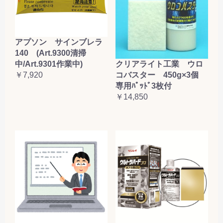
アプソン サインブレラ
140 (Art.9300清掃
クリアライト工業 ウロ
中/Art.9301作業中)
コバスター 450g×3個
￥7,920
専用ﾊﾟｯﾄﾞ3枚付
￥14,850