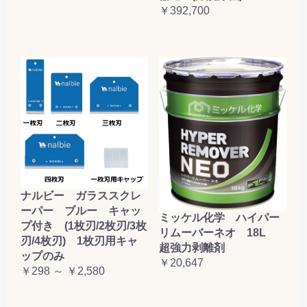
￥392,700
ナルビー ガラススクレ
ーパー ブルー キャッ
ミッケル化学 ハイパー
プ付き (1枚刃/2枚刃/3枚
リムーバーネオ 18L
刃/4枚刃) 1枚刃用キャ
超強力剥離剤
ップのみ
￥20,647
￥298 ～ ￥2,580