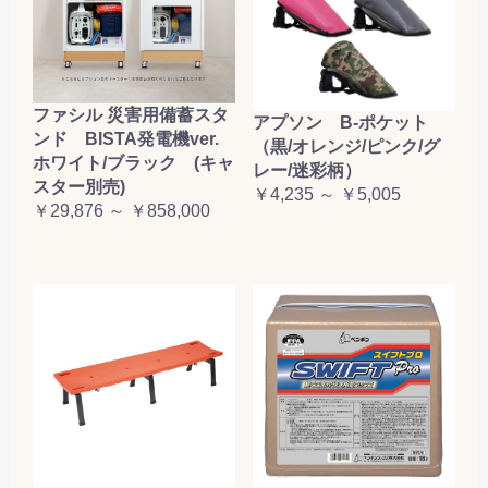
ファシル 災害用備蓄スタ
アプソン B-ポケット
ンド BISTA発電機ver.
（黒/オレンジ/ピンク/グ
ホワイト/ブラック (キャ
レー/迷彩柄）
スター別売)
￥4,235 ～ ￥5,005
￥29,876 ～ ￥858,000