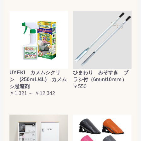
お買い物を続ける
カートへ進む
UYEKI カメムシクリ
ひまわり みぞすき ブ
ン (250ｍL/4L) カメム
ラシ付（6mm/10ｍｍ）
シ忌避剤
￥550
￥1,321 ～ ￥12,342