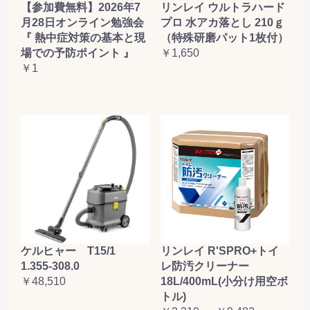
【参加費無料】2026年7
リンレイ ウルトラハード
月28日オンライン勉強会
プロ 水アカ落とし 210ｇ
『 熱中症対策の基本と現
（特殊研磨パット1枚付）
場での予防ポイント 』
￥1,650
￥1
ケルヒャー T15/1
リンレイ R'SPRO+トイ
1.355-308.0
レ防汚クリーナー
￥48,510
18L/400mL(小分け用空ボ
トル)