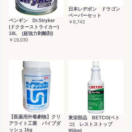
日本レヂボン ドラゴン
ペーパーセット
ペンギン Dr.Stryker
￥6,743
(ドクターストライカー)
18L (超強力剥離剤)
￥19,030
【医薬用外毒劇物】クリ
東栄部品 BETCO(ベト
アライト工業 パイプダ
コ) レストストップ
ッシュ 1kg
950ml