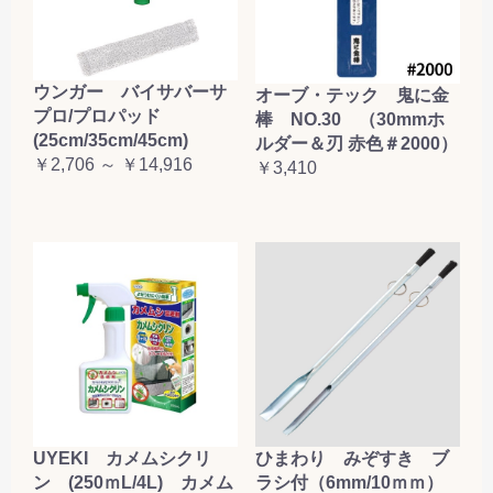
ウンガー バイサバーサ
オーブ・テック 鬼に金
プロ/プロパッド
棒 NO.30 （30mmホ
(25cm/35cm/45cm)
ルダー＆刃 赤色＃2000）
￥2,706 ～ ￥14,916
￥3,410
UYEKI カメムシクリ
ひまわり みぞすき ブ
ン (250ｍL/4L) カメム
ラシ付（6mm/10ｍｍ）