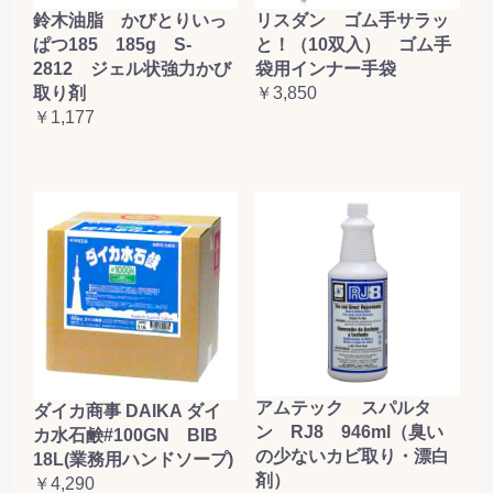
鈴木油脂 かびとりいっ
リスダン ゴム手サラッ
ぱつ185 185g S-
と！（10双入） ゴム手
2812 ジェル状強力かび
袋用インナー手袋
取り剤
￥3,850
￥1,177
アムテック スパルタ
ダイカ商事 DAIKA ダイ
ン RJ8 946ml（臭い
カ水石鹸#100GN BIB
の少ないカビ取り・漂白
18L(業務用ハンドソープ)
剤）
￥4,290