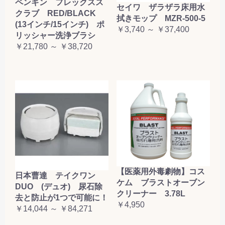
ペンギン フレックスス
セイワ ザラザラ床用水
クラブ RED/BLACK
拭きモップ MZR-500-5
(13インチ/15インチ) ポ
￥3,740 ～ ￥37,400
リッシャー洗浄ブラシ
￥21,780 ～ ￥38,720
【医薬用外毒劇物】コス
日本曹達 テイクワン
ケム ブラストオーブン
DUO (デュオ) 尿石除
クリーナー 3.78L
去と防止が1つで可能に！
￥4,950
￥14,044 ～ ￥84,271