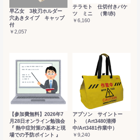
テラモト 仕切付きバケ
早乙女 3枚刃ホルダー
ツ ミニ （青/赤)
穴あきタイプ キャップ
￥6,160
付
￥2,057
【参加費無料】2026年7
アプソン サイントー
月28日オンライン勉強会
ト （Art3480清掃
『 熱中症対策の基本と現
中/Art3481作業中）
場での予防ポイント 』
￥9,240