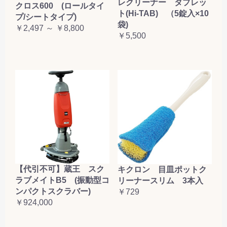
レクリーナー タブレッ
クロス600 (ロールタイ
ト(Hi-TAB) （5錠入×10
プ/シートタイプ)
袋)
￥2,497 ～ ￥8,800
￥5,500
【代引不可】蔵王 スク
キクロン 目皿ポットク
ラブメイトB5 (振動型コ
リーナースリム 3本入
ンパクトスクラバー)
￥729
￥924,000