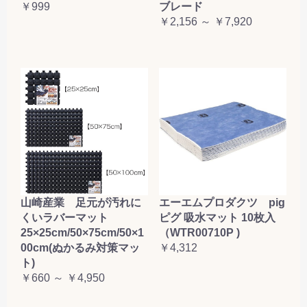
￥999
ブレード
￥2,156 ～ ￥7,920
山崎産業 足元が汚れに
エーエムプロダクツ pig
くいラバーマット
ピグ 吸水マット 10枚入
25×25cm/50×75cm/50×1
（WTR00710P )
00cm(ぬかるみ対策マッ
￥4,312
ト)
￥660 ～ ￥4,950