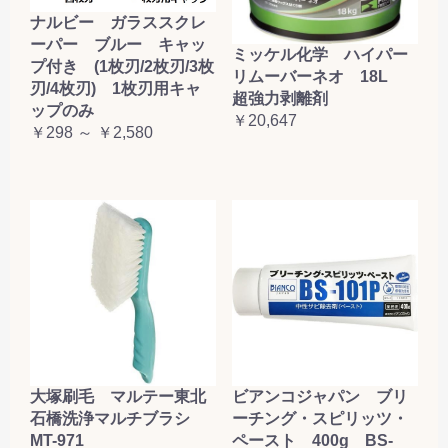
ナルビー ガラススクレ
ーパー ブルー キャッ
ミッケル化学 ハイパー
プ付き (1枚刃/2枚刃/3枚
リムーバーネオ 18L
刃/4枚刃) 1枚刃用キャ
超強力剥離剤
ップのみ
￥20,647
￥298 ～ ￥2,580
大塚刷毛 マルテー東北
ビアンコジャパン ブリ
石橋洗浄マルチブラシ
ーチング・スピリッツ・
MT-971
ペースト 400g BS-