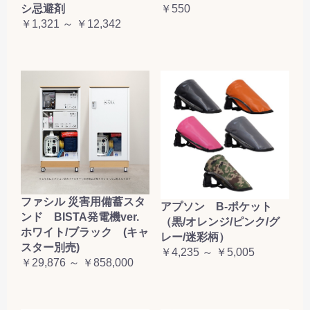
シ忌避剤
￥550
お買い物を続ける
カートへ進む
￥1,321 ～ ￥12,342
ファシル 災害用備蓄スタ
アプソン B-ポケット
ンド BISTA発電機ver.
（黒/オレンジ/ピンク/グ
ホワイト/ブラック (キャ
レー/迷彩柄）
スター別売)
￥4,235 ～ ￥5,005
￥29,876 ～ ￥858,000