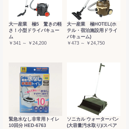
大一産業 極5 驚きの軽
大一産業 極HOTEL(ホ
さ！小型ドライバキュー
テル・宿泊施設用ドライ
ム
バキューム)
￥341 ～ ￥24,200
￥473 ～ ￥24,750
緊急水なし非常用トイレ
ソニカル ウォーターパン
10回分 HED-6763
(大容量汚水取り)/スペア