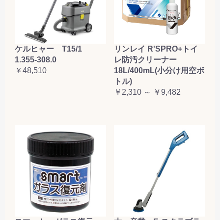
ケルヒャー T15/1
リンレイ R'SPRO+トイ
1.355-308.0
レ防汚クリーナー
￥48,510
18L/400mL(小分け用空ボ
トル)
￥2,310 ～ ￥9,482