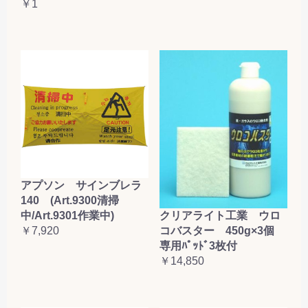
￥1
アプソン サインブレラ
140 (Art.9300清掃
クリアライト工業 ウロ
中/Art.9301作業中)
コバスター 450g×3個
￥7,920
専用ﾊﾟｯﾄﾞ3枚付
￥14,850