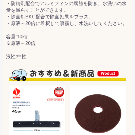
・防錆剤配合でアルミフィンの腐蝕を防ぎ、水洗いの水
量を減らすことができます。
・除菌剤BKC配合で除菌効果をプラス。
・原液～20倍に希釈して噴霧し、水洗いしてください。
容量:10kg
※原液～20倍
液性:中性