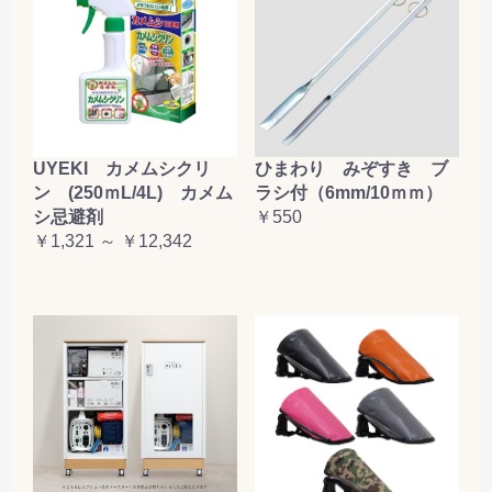
お買い物を続ける
カートへ進む
UYEKI カメムシクリ
ひまわり みぞすき ブ
ン (250ｍL/4L) カメム
ラシ付（6mm/10ｍｍ）
シ忌避剤
￥550
￥1,321 ～ ￥12,342