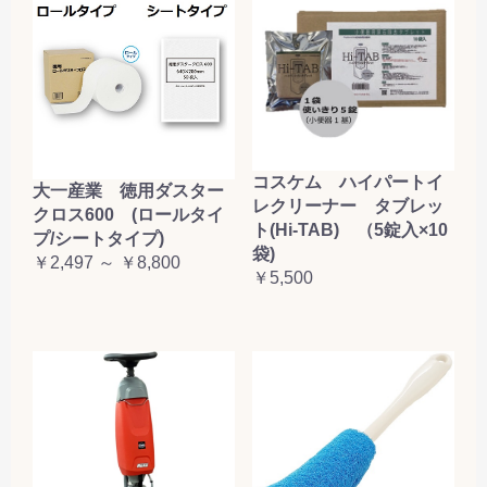
コスケム ハイパートイ
大一産業 徳用ダスター
レクリーナー タブレッ
クロス600 (ロールタイ
ト(Hi-TAB) （5錠入×10
プ/シートタイプ)
袋)
￥2,497 ～ ￥8,800
￥5,500