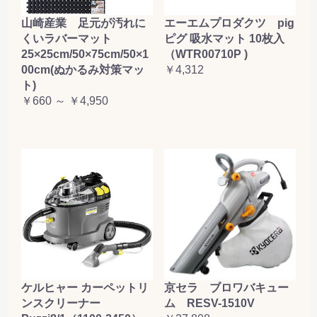
山崎産業 足元が汚れに
エーエムプロダクツ pig
くいラバーマット
ピグ 吸水マット 10枚入
25×25cm/50×75cm/50×1
（WTR00710P )
00cm(ぬかるみ対策マッ
￥4,312
ト)
￥660 ～ ￥4,950
ケルヒャー カーペットリ
京セラ ブロワバキュー
ンスクリーナー
ム RESV-1510V