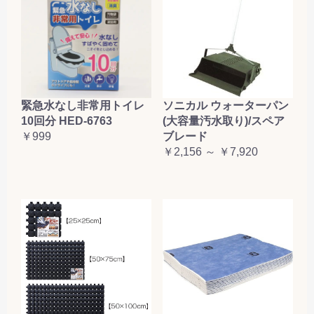
緊急水なし非常用トイレ
ソニカル ウォーターパン
10回分 HED-6763
(大容量汚水取り)/スペア
￥999
ブレード
￥2,156 ～ ￥7,920