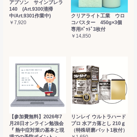
アプソン サインブレラ
140 (Art.9300清掃
クリアライト工業 ウロ
中/Art.9301作業中)
コバスター 450g×3個
￥7,920
専用ﾊﾟｯﾄﾞ3枚付
￥14,850
【参加費無料】2026年7
リンレイ ウルトラハード
月28日オンライン勉強会
プロ 水アカ落とし 210ｇ
『 熱中症対策の基本と現
（特殊研磨パット1枚付）
場での予防ポイント 』
￥1,650