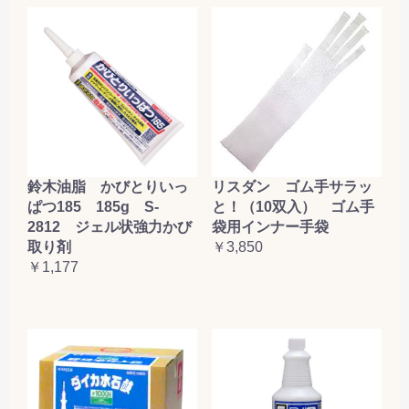
鈴木油脂 かびとりいっ
リスダン ゴム手サラッ
ぱつ185 185g S-
と！（10双入） ゴム手
2812 ジェル状強力かび
袋用インナー手袋
取り剤
￥3,850
￥1,177