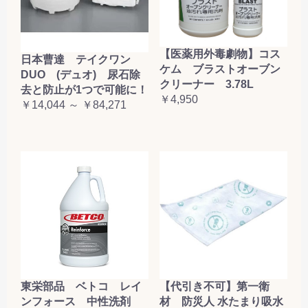
【医薬用外毒劇物】コス
日本曹達 テイクワン
ケム ブラストオーブン
DUO (デュオ) 尿石除
クリーナー 3.78L
去と防止が1つで可能に！
￥4,950
￥14,044 ～ ￥84,271
東栄部品 ベトコ レイ
【代引き不可】第一衛
ンフォース 中性洗剤
材 防災人 水たまり吸水