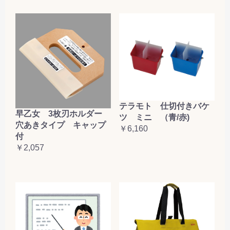
テラモト 仕切付きバケ
早乙女 3枚刃ホルダー
ツ ミニ （青/赤)
穴あきタイプ キャップ
￥6,160
付
￥2,057