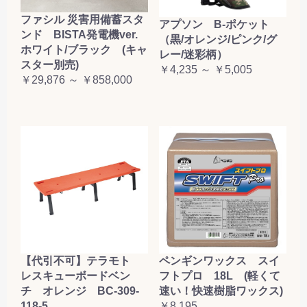
ファシル 災害用備蓄スタ
アプソン B-ポケット
ンド BISTA発電機ver.
（黒/オレンジ/ピンク/グ
ホワイト/ブラック (キャ
レー/迷彩柄）
スター別売)
￥4,235 ～ ￥5,005
￥29,876 ～ ￥858,000
【代引不可】テラモト
ペンギンワックス スイ
レスキューボードベン
フトプロ 18L (軽くて
チ オレンジ BC-309-
速い！快速樹脂ワックス)
118-5
￥8,195