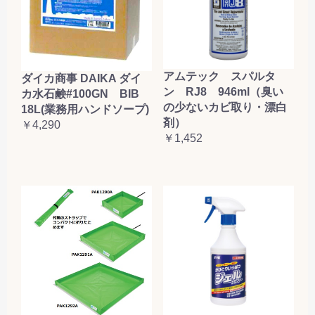
アムテック スパルタ
ダイカ商事 DAIKA ダイ
ン RJ8 946ml（臭い
カ水石鹸#100GN BIB
の少ないカビ取り・漂白
18L(業務用ハンドソープ)
剤）
￥4,290
￥1,452