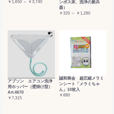
￥1,650 ～ ￥3,740
ンボス床、洗浄の新兵
器）
￥320 ～ ￥1,280
誠和商会 超圧縮メラミ
アプソン エアコン洗浄
ンシート「メラミちゃ
用ホッパー（壁掛け型）
ん」10枚入
Art.4670
￥880
￥7,315