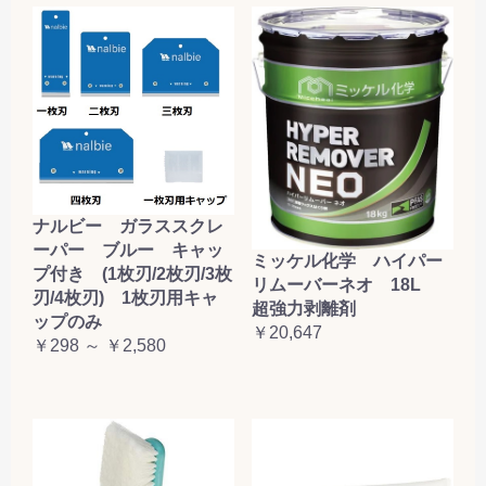
ナルビー ガラススクレ
ーパー ブルー キャッ
ミッケル化学 ハイパー
プ付き (1枚刃/2枚刃/3枚
リムーバーネオ 18L
刃/4枚刃) 1枚刃用キャ
超強力剥離剤
ップのみ
￥20,647
￥298 ～ ￥2,580