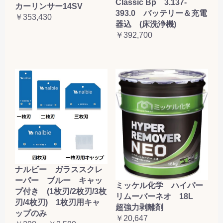
Classic Bp 3.137-
カーリンサー14SV
393.0 バッテリー＆充電
￥353,430
器込 (床洗浄機)
￥392,700
ナルビー ガラススクレ
ーパー ブルー キャッ
ミッケル化学 ハイパー
プ付き (1枚刃/2枚刃/3枚
リムーバーネオ 18L
刃/4枚刃) 1枚刃用キャ
超強力剥離剤
ップのみ
￥20,647