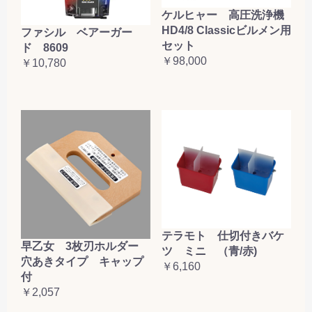
ケルヒャー 高圧洗浄機
HD4/8 Classicビルメン用
ファシル ベアーガー
セット
ド 8609
￥98,000
￥10,780
テラモト 仕切付きバケ
早乙女 3枚刃ホルダー
ツ ミニ （青/赤)
穴あきタイプ キャップ
￥6,160
付
￥2,057