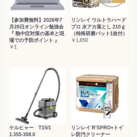
【参加費無料】2026年7
リンレイ ウルトラハード
月28日オンライン勉強会
プロ 水アカ落とし 210ｇ
『 熱中症対策の基本と現
（特殊研磨パット1枚付）
場での予防ポイント 』
￥1,650
￥1
ケルヒャー T15/1
リンレイ R'SPRO+トイ
1.355-308.0
レ防汚クリーナー