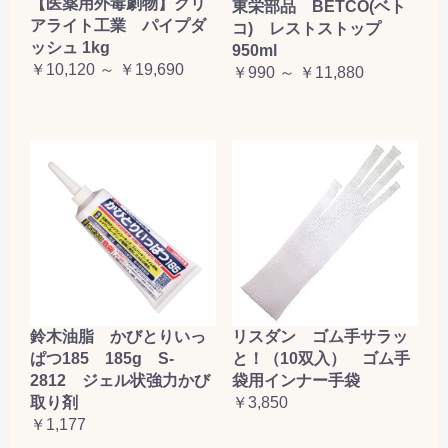
【医薬用外毒劇物】クリ
東栄部品 BETCO(ベト
アライト工業 パイプダ
コ) レストストップ
ッシュ 1kg
950ml
￥10,120 ～ ￥19,690
￥990 ～ ￥11,880
鈴木油脂 かびとりいっ
リスダン ゴム手サラッ
ぱつ185 185g S-
と！（10双入） ゴム手
2812 ジェル状強力かび
袋用インナー手袋
取り剤
￥3,850
￥1,177