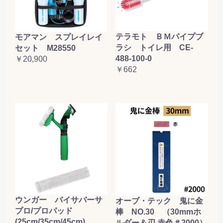
テラモト ＢＭパイプブ
モアマン スプレイレイ
ラシ トイレ用 CE-
セット M28550
488-100-0
￥20,900
￥662
ウンガー バイサバーサ
オーブ・テック 鬼に金
プロ/プロパッド
棒 NO.30 （30mmホ
(25cm/35cm/45cm)
ルダー＆刃 赤色＃2000）