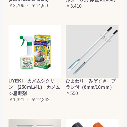
￥2,706 ～ ￥14,916
お買い物を続ける
カートへ進む
￥3,410
UYEKI カメムシクリ
ひまわり みぞすき ブ
ン (250ｍL/4L) カメム
ラシ付（6mm/10ｍｍ）
シ忌避剤
￥550
￥1,321 ～ ￥12,342