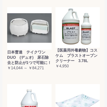
【医薬用外毒劇物】コス
日本曹達 テイクワン
ケム ブラストオーブン
DUO (デュオ) 尿石除
クリーナー 3.78L
去と防止が1つで可能に！
￥4,950
￥14,044 ～ ￥84,271