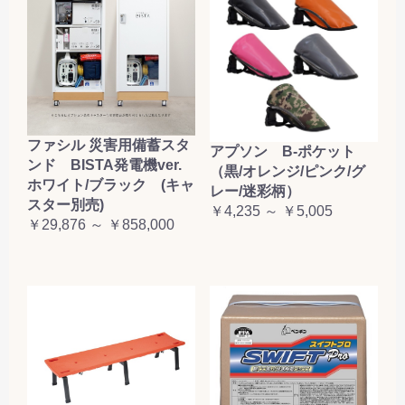
ファシル 災害用備蓄スタ
アプソン B-ポケット
ンド BISTA発電機ver.
（黒/オレンジ/ピンク/グ
ホワイト/ブラック (キャ
レー/迷彩柄）
スター別売)
￥4,235 ～ ￥5,005
￥29,876 ～ ￥858,000