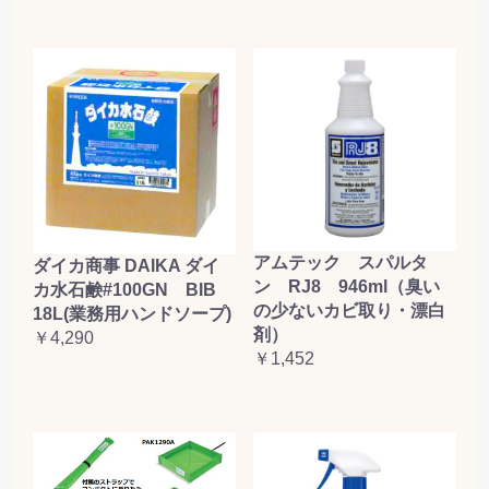
アムテック スパルタ
ダイカ商事 DAIKA ダイ
ン RJ8 946ml（臭い
カ水石鹸#100GN BIB
の少ないカビ取り・漂白
18L(業務用ハンドソープ)
剤）
￥4,290
￥1,452