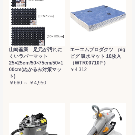
山崎産業 足元が汚れに
エーエムプロダクツ pig
くいラバーマット
ピグ 吸水マット 10枚入
25×25cm/50×75cm/50×1
（WTR00710P )
00cm(ぬかるみ対策マッ
￥4,312
ト)
￥660 ～ ￥4,950