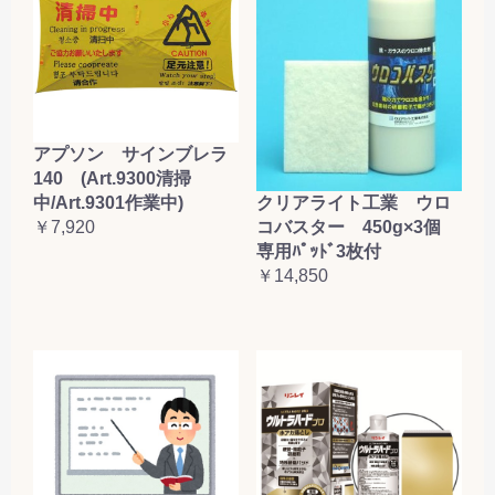
アプソン サインブレラ
140 (Art.9300清掃
クリアライト工業 ウロ
中/Art.9301作業中)
コバスター 450g×3個
￥7,920
専用ﾊﾟｯﾄﾞ3枚付
￥14,850