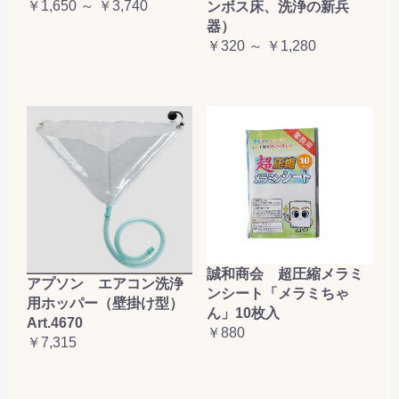
￥1,650 ～ ￥3,740
ンボス床、洗浄の新兵
器）
￥320 ～ ￥1,280
誠和商会 超圧縮メラミ
アプソン エアコン洗浄
ンシート「メラミちゃ
用ホッパー（壁掛け型）
ん」10枚入
Art.4670
￥880
￥7,315