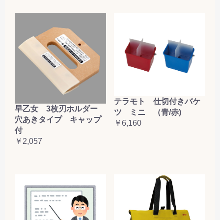
テラモト 仕切付きバケ
早乙女 3枚刃ホルダー
ツ ミニ （青/赤)
穴あきタイプ キャップ
￥6,160
付
￥2,057