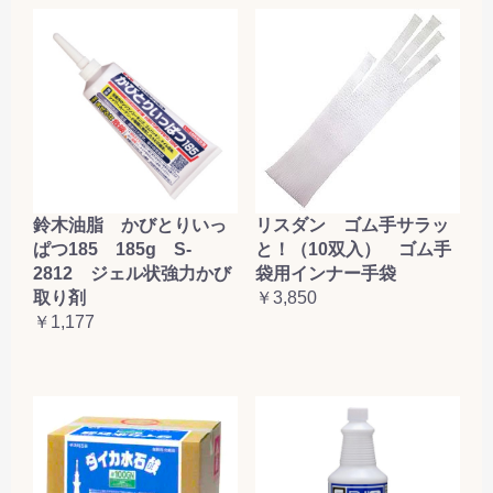
鈴木油脂 かびとりいっ
リスダン ゴム手サラッ
ぱつ185 185g S-
と！（10双入） ゴム手
2812 ジェル状強力かび
袋用インナー手袋
取り剤
￥3,850
￥1,177