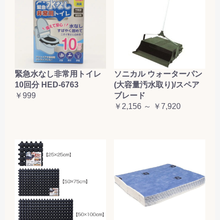
緊急水なし非常用トイレ
ソニカル ウォーターパン
10回分 HED-6763
(大容量汚水取り)/スペア
￥999
ブレード
￥2,156 ～ ￥7,920