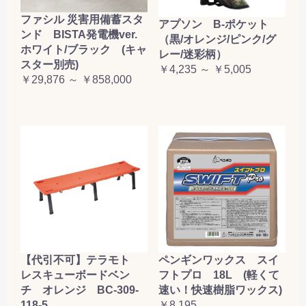
ファシル 災害用備蓄スタ
アプソン B-ポケット
ンド BISTA発電機ver.
（黒/オレンジ/ピンク/グ
ホワイト/ブラック (キャ
レー/迷彩柄）
スター別売)
￥4,235 ～ ￥5,005
￥29,876 ～ ￥858,000
【代引不可】テラモト
ペンギンワックス スイ
レスキューボードベン
フトプロ 18L (軽くて
チ オレンジ BC-309-
速い！快速樹脂ワックス)
118-5
￥8,195