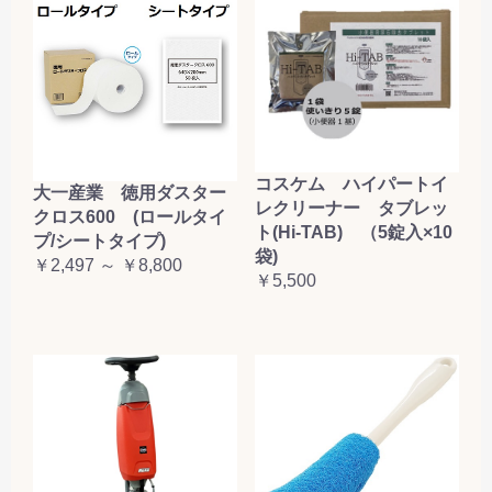
コスケム ハイパートイ
大一産業 徳用ダスター
レクリーナー タブレッ
クロス600 (ロールタイ
ト(Hi-TAB) （5錠入×10
プ/シートタイプ)
袋)
￥2,497 ～ ￥8,800
￥5,500