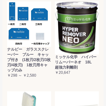
ナルビー ガラススクレ
ーパー ブルー キャッ
ミッケル化学 ハイパー
プ付き (1枚刃/2枚刃/3枚
リムーバーネオ 18L
刃/4枚刃) 1枚刃用キャ
超強力剥離剤
ップのみ
￥20,647
￥298 ～ ￥2,580