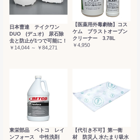
【医薬用外毒劇物】コス
日本曹達 テイクワン
ケム ブラストオーブン
DUO (デュオ) 尿石除
クリーナー 3.78L
去と防止が1つで可能に！
￥4,950
￥14,044 ～ ￥84,271
東栄部品 ベトコ レイ
【代引き不可】第一衛
ンフォース 中性洗剤
材 防災人 水たまり吸水