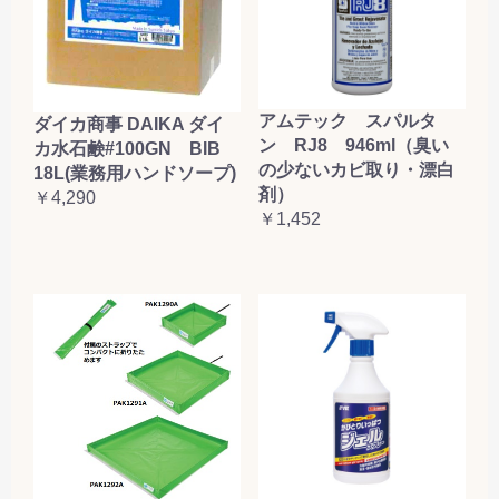
アムテック スパルタ
ダイカ商事 DAIKA ダイ
ン RJ8 946ml（臭い
カ水石鹸#100GN BIB
の少ないカビ取り・漂白
18L(業務用ハンドソープ)
剤）
￥4,290
￥1,452