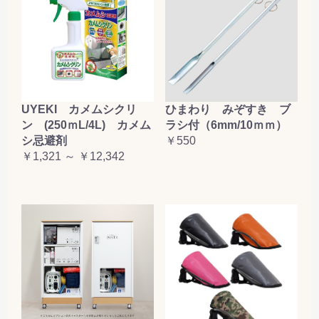
UYEKI カメムシクリ
ひまわり みぞすき ブ
ン (250ｍL/4L) カメム
ラシ付（6mm/10ｍｍ）
シ忌避剤
￥550
￥1,321 ～ ￥12,342