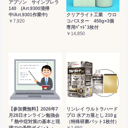
アプソン サインブレラ
140 (Art.9300清掃
クリアライト工業 ウロ
中/Art.9301作業中)
コバスター 450g×3個
￥7,920
専用ﾊﾟｯﾄﾞ3枚付
￥14,850
【参加費無料】2026年7
リンレイ ウルトラハード
月28日オンライン勉強会
プロ 水アカ落とし 210ｇ
『 熱中症対策の基本と現
（特殊研磨パット1枚付）
場での予防ポイント 』
￥1,650