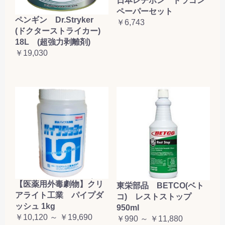
日本レヂボン ドラゴン
ペーパーセット
ペンギン Dr.Stryker
￥6,743
(ドクターストライカー)
18L (超強力剥離剤)
￥19,030
【医薬用外毒劇物】クリ
東栄部品 BETCO(ベト
アライト工業 パイプダ
コ) レストストップ
ッシュ 1kg
950ml
￥10,120 ～ ￥19,690
￥990 ～ ￥11,880