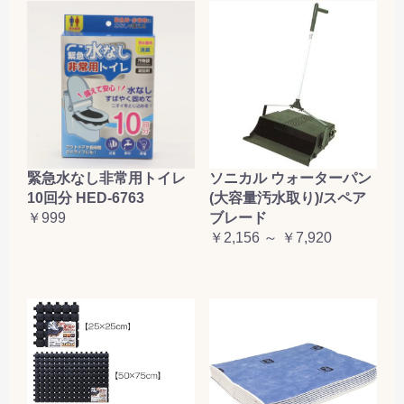
緊急水なし非常用トイレ
ソニカル ウォーターパン
10回分 HED-6763
(大容量汚水取り)/スペア
￥999
ブレード
￥2,156 ～ ￥7,920