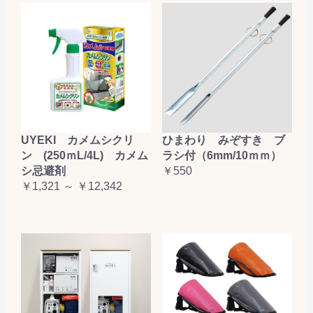
UYEKI カメムシクリ
ひまわり みぞすき ブ
ン (250ｍL/4L) カメム
ラシ付（6mm/10ｍｍ）
シ忌避剤
￥550
￥1,321 ～ ￥12,342