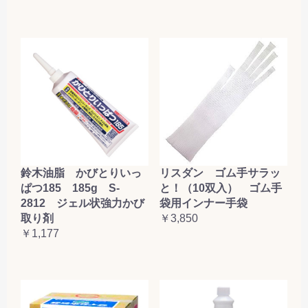
鈴木油脂 かびとりいっ
リスダン ゴム手サラッ
ぱつ185 185g S-
と！（10双入） ゴム手
2812 ジェル状強力かび
袋用インナー手袋
取り剤
￥3,850
￥1,177