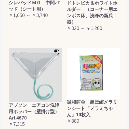
シレパッドＭＯ 中間パ
ドトレピカ＆ホワイトホ
ッド（シート用）
ルダー （コーナー用エ
￥1,650 ～ ￥3,740
ンボス床、洗浄の新兵
器）
￥320 ～ ￥1,280
誠和商会 超圧縮メラミ
アプソン エアコン洗浄
ンシート「メラミちゃ
用ホッパー（壁掛け型）
ん」10枚入
Art.4670
￥880
￥7,315