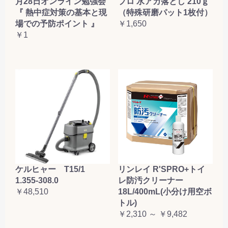
月28日オンライン勉強会
プロ 水アカ落とし 210ｇ
『 熱中症対策の基本と現
（特殊研磨パット1枚付）
場での予防ポイント 』
￥1,650
￥1
ケルヒャー T15/1
リンレイ R'SPRO+トイ
1.355-308.0
レ防汚クリーナー
￥48,510
18L/400mL(小分け用空ボ
トル)
￥2,310 ～ ￥9,482