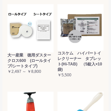
コスケム ハイパートイ
大一産業 徳用ダスター
レクリーナー タブレッ
クロス600 (ロールタイ
ト(Hi-TAB) （5錠入×10
プ/シートタイプ)
袋)
￥2,497 ～ ￥8,800
￥5,500