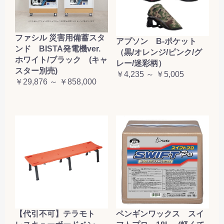
ファシル 災害用備蓄スタ
アプソン B-ポケット
ンド BISTA発電機ver.
（黒/オレンジ/ピンク/グ
ホワイト/ブラック (キャ
レー/迷彩柄）
スター別売)
￥4,235 ～ ￥5,005
￥29,876 ～ ￥858,000
【代引不可】テラモト
ペンギンワックス スイ