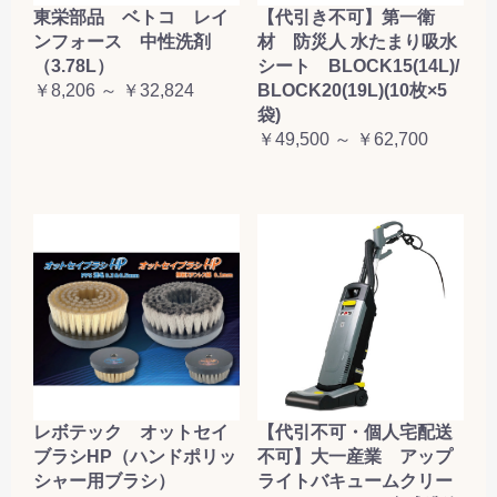
東栄部品 ベトコ レイ
【代引き不可】第一衛
ンフォース 中性洗剤
材 防災人 水たまり吸水
（3.78L）
シート BLOCK15(14L)/
￥8,206 ～ ￥32,824
BLOCK20(19L)(10枚×5
袋)
￥49,500 ～ ￥62,700
レボテック オットセイ
【代引不可・個人宅配送
ブラシHP（ハンドポリッ
不可】大一産業 アップ
シャー用ブラシ）
ライトバキュームクリー