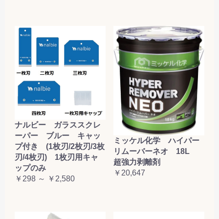
ナルビー ガラススクレ
ーパー ブルー キャッ
ミッケル化学 ハイパー
プ付き (1枚刃/2枚刃/3枚
リムーバーネオ 18L
刃/4枚刃) 1枚刃用キャ
超強力剥離剤
ップのみ
￥20,647
￥298 ～ ￥2,580