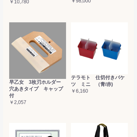
￥98,000
￥10,780
テラモト 仕切付きバケ
早乙女 3枚刃ホルダー
ツ ミニ （青/赤)
穴あきタイプ キャップ
￥6,160
付
￥2,057