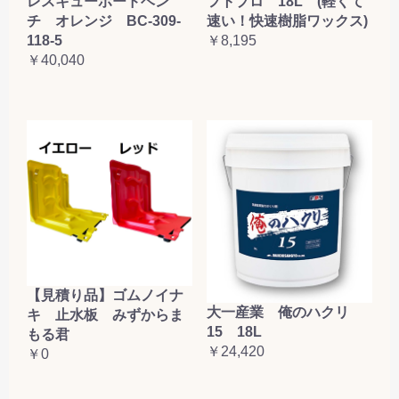
レスキューボードベン
フトプロ 18L (軽くて
チ オレンジ BC-309-
速い！快速樹脂ワックス)
118-5
￥8,195
￥40,040
【見積り品】ゴムノイナ
大一産業 俺のハクリ
キ 止水板 みずからま
15 18L
もる君
￥24,420
￥0