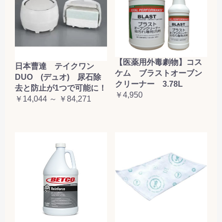
【医薬用外毒劇物】コス
日本曹達 テイクワン
ケム ブラストオーブン
DUO (デュオ) 尿石除
クリーナー 3.78L
去と防止が1つで可能に！
￥4,950
￥14,044 ～ ￥84,271