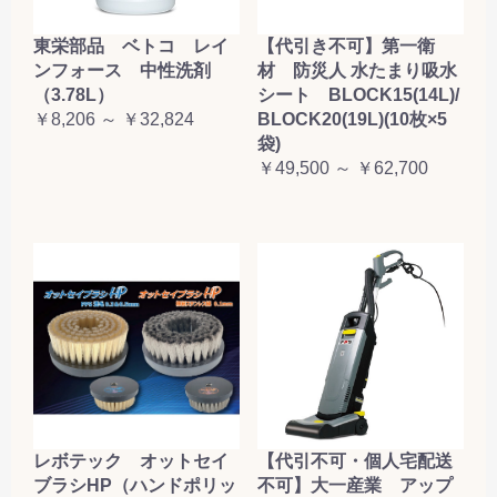
東栄部品 ベトコ レイ
【代引き不可】第一衛
ンフォース 中性洗剤
材 防災人 水たまり吸水
（3.78L）
シート BLOCK15(14L)/
￥8,206 ～ ￥32,824
BLOCK20(19L)(10枚×5
袋)
￥49,500 ～ ￥62,700
レボテック オットセイ
【代引不可・個人宅配送
ブラシHP（ハンドポリッ
不可】大一産業 アップ