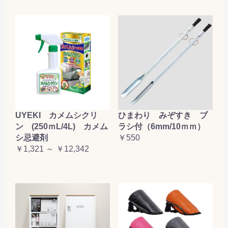
お買い物を続ける
カートへ進む
UYEKI カメムシクリ
ひまわり みぞすき ブ
ン (250ｍL/4L) カメム
ラシ付（6mm/10ｍｍ）
シ忌避剤
￥550
￥1,321 ～ ￥12,342