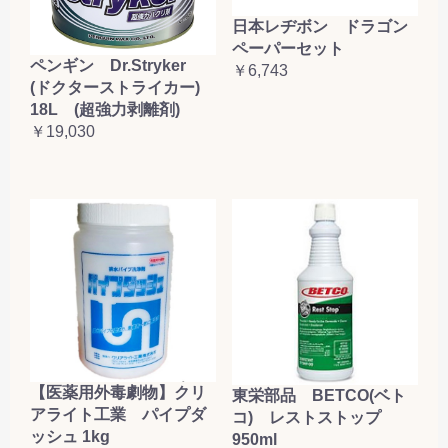
日本レヂボン ドラゴン
ペーパーセット
ペンギン Dr.Stryker
￥6,743
(ドクターストライカー)
18L (超強力剥離剤)
￥19,030
【医薬用外毒劇物】クリ
東栄部品 BETCO(ベト
アライト工業 パイプダ
コ) レストストップ
ッシュ 1kg
950ml