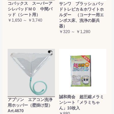
コバックス スーパーア
サンワ ブラッシュパッ
シレパッドＭＯ 中間パ
ドトレピカ＆ホワイトホ
ッド（シート用）
ルダー （コーナー用エ
￥1,650 ～ ￥3,740
ンボス床、洗浄の新兵
器）
￥320 ～ ￥1,280
誠和商会 超圧縮メラミ
アプソン エアコン洗浄
ンシート「メラミちゃ
用ホッパー（壁掛け型）
ん」10枚入
Art.4670
￥880