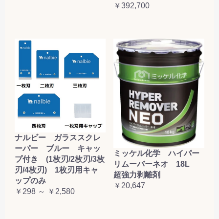
￥392,700
ナルビー ガラススクレ
ーパー ブルー キャッ
ミッケル化学 ハイパー
プ付き (1枚刃/2枚刃/3枚
リムーバーネオ 18L
刃/4枚刃) 1枚刃用キャ
超強力剥離剤
ップのみ
￥20,647
￥298 ～ ￥2,580