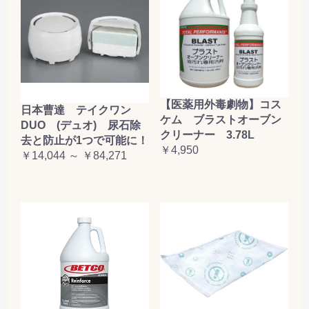
【医薬用外毒劇物】コス
日本曹達 テイクワン
ケム ブラストオーブン
DUO (デュオ) 尿石除
クリーナー 3.78L
去と防止が1つで可能に！
￥4,950
￥14,044 ～ ￥84,271