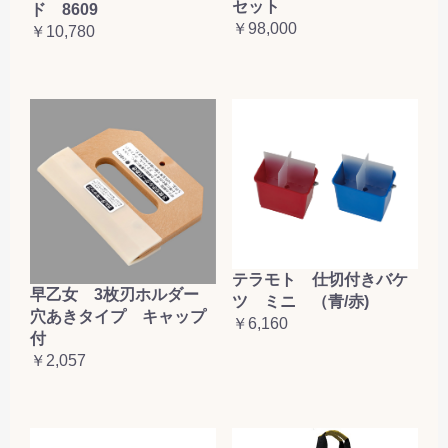
セット
ド 8609
￥98,000
￥10,780
テラモト 仕切付きバケ
早乙女 3枚刃ホルダー
ツ ミニ （青/赤)
穴あきタイプ キャップ
￥6,160
付
￥2,057