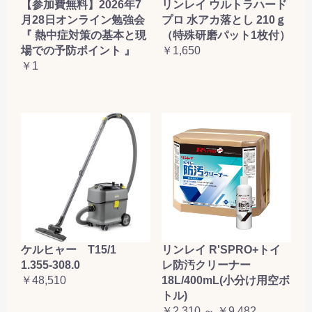
【参加費無料】2026年7
リンレイ ウルトラハード
月28日オンライン勉強会
プロ 水アカ落とし 210ｇ
『 熱中症対策の基本と現
（特殊研磨パット1枚付）
場での予防ポイント 』
￥1,650
￥1
ケルヒャー T15/1
リンレイ R'SPRO+トイ
1.355-308.0
レ防汚クリーナー
￥48,510
18L/400mL(小分け用空ボ
トル)
￥2,310 ～ ￥9,482