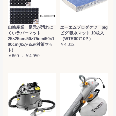
山崎産業 足元が汚れに
エーエムプロダクツ pig
くいラバーマット
ピグ 吸水マット 10枚入
25×25cm/50×75cm/50×1
（WTR00710P )
00cm(ぬかるみ対策マッ
￥4,312
ト)
￥660 ～ ￥4,950