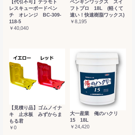
【代引不可】テラモト
ペンギンワックス スイ
レスキューボードベン
フトプロ 18L (軽くて
チ オレンジ BC-309-
速い！快速樹脂ワックス)
118-5
￥8,195
￥40,040
【見積り品】ゴムノイナ
大一産業 俺のハクリ
キ 止水板 みずからま
15 18L
もる君
￥24,420
￥0