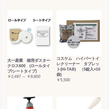
コスケム ハイパートイ
大一産業 徳用ダスター
レクリーナー タブレッ
クロス600 (ロールタイ
ト(Hi-TAB) （5錠入×10
プ/シートタイプ)
袋)
￥2,497 ～ ￥8,800
￥5,500