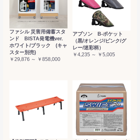
ファシル 災害用備蓄スタ
アプソン B-ポケット
ンド BISTA発電機ver.
（黒/オレンジ/ピンク/グ
ホワイト/ブラック (キャ
レー/迷彩柄）
スター別売)
￥4,235 ～ ￥5,005
￥29,876 ～ ￥858,000