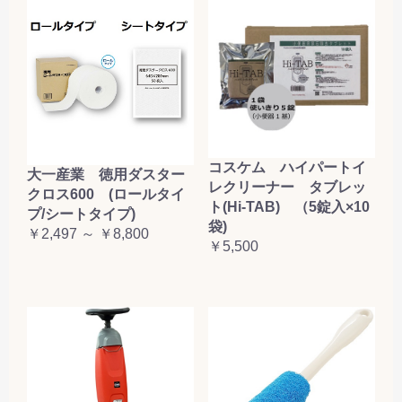
コスケム ハイパートイ
大一産業 徳用ダスター
レクリーナー タブレッ
クロス600 (ロールタイ
ト(Hi-TAB) （5錠入×10
プ/シートタイプ)
袋)
￥2,497 ～ ￥8,800
￥5,500