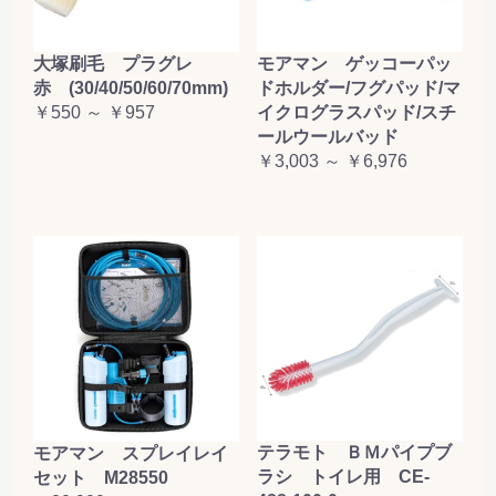
大塚刷毛 プラグレ
モアマン ゲッコーパッ
赤 (30/40/50/60/70mm)
ドホルダー/フグパッド/マ
￥550 ～ ￥957
イクログラスパッド/スチ
ールウールバッド
￥3,003 ～ ￥6,976
テラモト ＢＭパイプブ
モアマン スプレイレイ
ラシ トイレ用 CE-
セット M28550