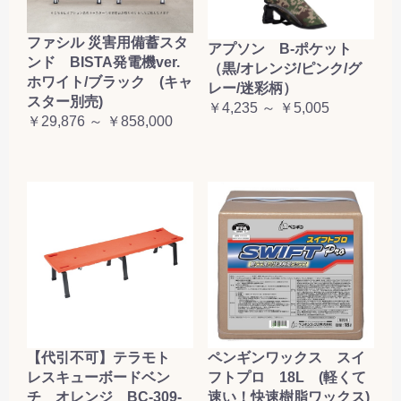
ファシル 災害用備蓄スタ
アプソン B-ポケット
ンド BISTA発電機ver.
（黒/オレンジ/ピンク/グ
ホワイト/ブラック (キャ
レー/迷彩柄）
スター別売)
￥4,235 ～ ￥5,005
￥29,876 ～ ￥858,000
【代引不可】テラモト
ペンギンワックス スイ
レスキューボードベン
フトプロ 18L (軽くて
チ オレンジ BC-309-
速い！快速樹脂ワックス)