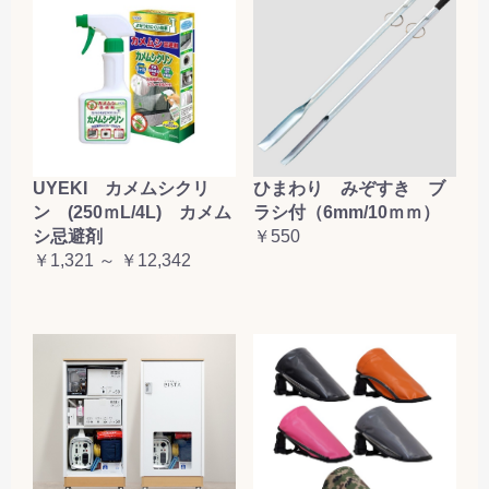
UYEKI カメムシクリ
ひまわり みぞすき ブ
ン (250ｍL/4L) カメム
ラシ付（6mm/10ｍｍ）
シ忌避剤
￥550
￥1,321 ～ ￥12,342