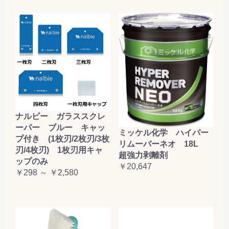
ナルビー ガラススクレ
ーパー ブルー キャッ
ミッケル化学 ハイパー
プ付き (1枚刃/2枚刃/3枚
リムーバーネオ 18L
刃/4枚刃) 1枚刃用キャ
超強力剥離剤
ップのみ
￥20,647
￥298 ～ ￥2,580