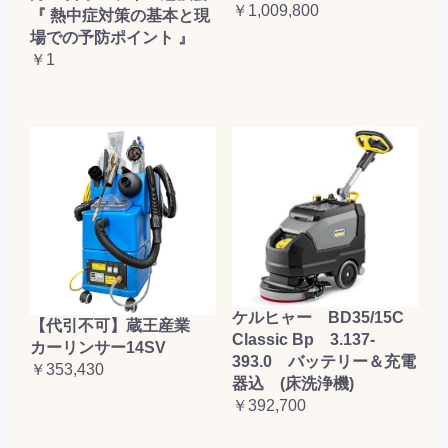
￥1,009,800
『 熱中症対策の基本と現
場での予防ポイント 』
￥1
ケルヒャー BD35/15C
【代引不可】蔵王産業
Classic Bp 3.137-
カーリンサー14SV
393.0 バッテリー＆充電
￥353,430
器込 (床洗浄機)
￥392,700