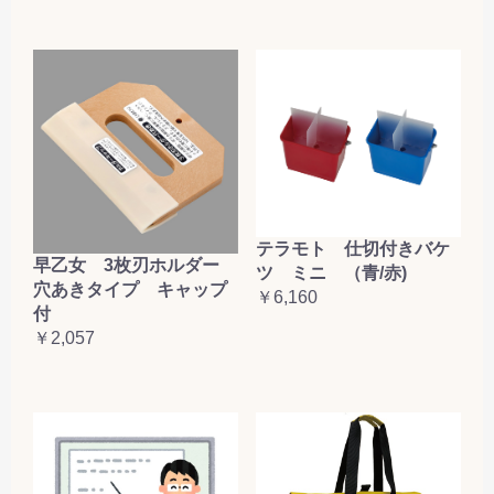
テラモト 仕切付きバケ
早乙女 3枚刃ホルダー
ツ ミニ （青/赤)
穴あきタイプ キャップ
￥6,160
付
￥2,057