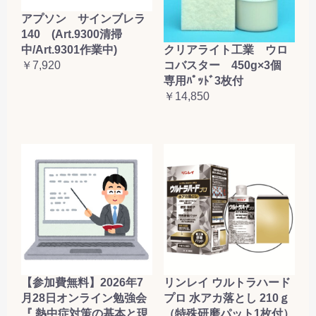
アプソン サインブレラ
140 (Art.9300清掃
クリアライト工業 ウロ
中/Art.9301作業中)
コバスター 450g×3個
￥7,920
専用ﾊﾟｯﾄﾞ3枚付
￥14,850
【参加費無料】2026年7
リンレイ ウルトラハード
月28日オンライン勉強会
プロ 水アカ落とし 210ｇ
『 熱中症対策の基本と現
（特殊研磨パット1枚付）