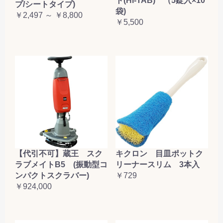
ト(Hi-TAB) （5錠入×10
プ/シートタイプ)
袋)
￥2,497 ～ ￥8,800
￥5,500
【代引不可】蔵王 スク
キクロン 目皿ポットク
ラブメイトB5 (振動型コ
リーナースリム 3本入
ンパクトスクラバー)
￥729
￥924,000