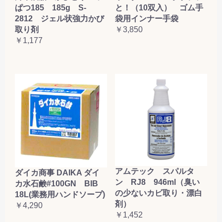
ぱつ185 185g S-
と！（10双入） ゴム手
2812 ジェル状強力かび
袋用インナー手袋
取り剤
￥3,850
￥1,177
アムテック スパルタ
ダイカ商事 DAIKA ダイ
ン RJ8 946ml（臭い
カ水石鹸#100GN BIB
の少ないカビ取り・漂白
18L(業務用ハンドソープ)
剤）
￥4,290
￥1,452