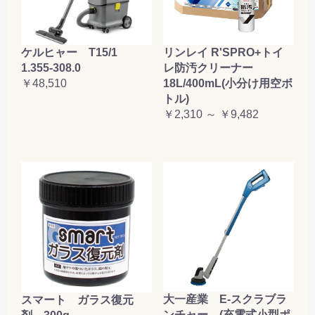
ケルヒャー T15/1
リンレイ R'SPRO+トイ
1.355-308.0
レ防汚クリーナー
￥48,510
18L/400mL(小分け用空ボ
トル)
￥2,310 ～ ￥9,482
大一産業 E-スクラブラ
スマート ガラス復元
ンチャー (充電式小型ポ