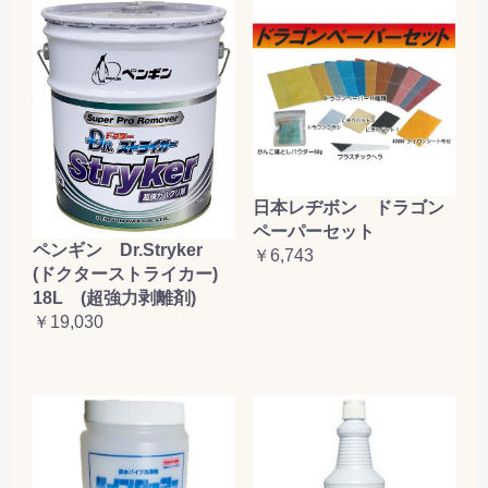
日本レヂボン ドラゴン
ペーパーセット
ペンギン Dr.Stryker
￥6,743
(ドクターストライカー)
18L (超強力剥離剤)
￥19,030