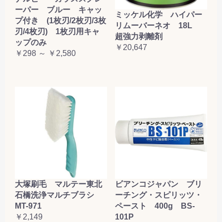
ーパー ブルー キャッ
ミッケル化学 ハイパー
プ付き (1枚刃/2枚刃/3枚
リムーバーネオ 18L
刃/4枚刃) 1枚刃用キャ
超強力剥離剤
ップのみ
￥20,647
￥298 ～ ￥2,580
大塚刷毛 マルテー東北
ビアンコジャパン ブリ
石橋洗浄マルチブラシ
ーチング・スピリッツ・
MT-971
ペースト 400g BS-
￥2,149
101P