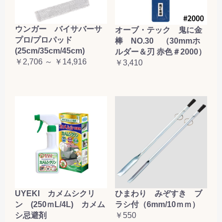
ウンガー バイサバーサ
オーブ・テック 鬼に金
プロ/プロパッド
棒 NO.30 （30mmホ
(25cm/35cm/45cm)
ルダー＆刃 赤色＃2000）
￥2,706 ～ ￥14,916
￥3,410
UYEKI カメムシクリ
ひまわり みぞすき ブ
ン (250ｍL/4L) カメム
ラシ付（6mm/10ｍｍ）
シ忌避剤
￥550