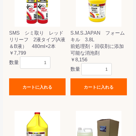
SMS シミ取り レッド
S.M.S.JAPAN フォーム
リリーフ 2液タイプ(A液
キル 3.8L
＆B液） 480ml×2本
前処理剤・回収剤に添加
￥7,799
可能な消泡剤
￥8,156
数量
数量
カートに入れる
カートに入れる