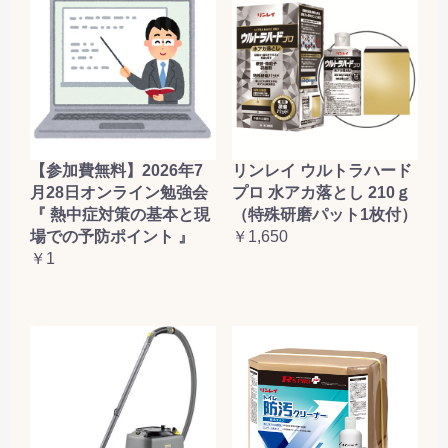
お買い物を続ける
カートへ進む
【参加費無料】2026年7
リンレイ ウルトラハード
月28日オンライン勉強会
プロ 水アカ落とし 210ｇ
『 熱中症対策の基本と現
（特殊研磨パット1枚付）
場での予防ポイント 』
￥1,650
￥1