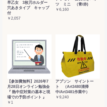
早乙女 3枚刃ホルダー
ツ ミニ （青/赤)
穴あきタイプ キャップ
￥6,160
付
￥2,057
【参加費無料】2026年7
アプソン サイントー
月28日オンライン勉強会
ト （Art3480清掃
『 熱中症対策の基本と現
中/Art3481作業中）
場での予防ポイント 』
￥9,240
￥1