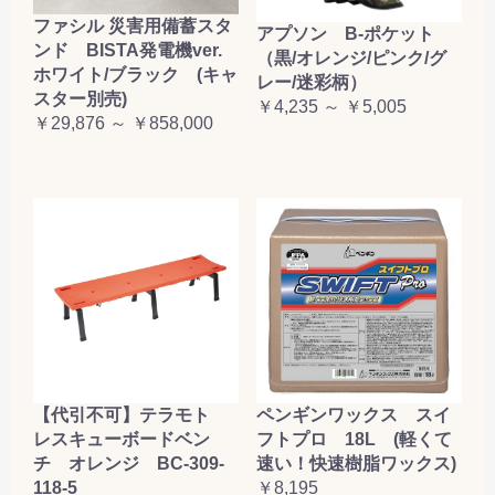
ファシル 災害用備蓄スタ
アプソン B-ポケット
ンド BISTA発電機ver.
（黒/オレンジ/ピンク/グ
ホワイト/ブラック (キャ
レー/迷彩柄）
スター別売)
￥4,235 ～ ￥5,005
￥29,876 ～ ￥858,000
【代引不可】テラモト
ペンギンワックス スイ
レスキューボードベン
フトプロ 18L (軽くて
チ オレンジ BC-309-
速い！快速樹脂ワックス)
118-5
￥8,195