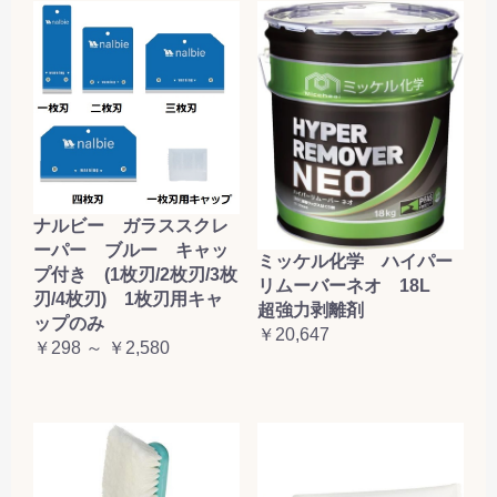
ナルビー ガラススクレ
ーパー ブルー キャッ
ミッケル化学 ハイパー
プ付き (1枚刃/2枚刃/3枚
リムーバーネオ 18L
刃/4枚刃) 1枚刃用キャ
超強力剥離剤
ップのみ
￥20,647
￥298 ～ ￥2,580