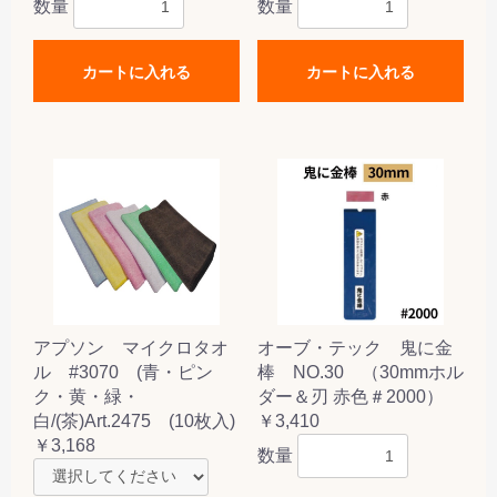
数量
数量
カートに入れる
カートに入れる
アプソン マイクロタオ
オーブ・テック 鬼に金
ル #3070 (青・ピン
棒 NO.30 （30mmホル
ク・黄・緑・
ダー＆刃 赤色＃2000）
白/(茶)Art.2475 (10枚入)
￥3,410
￥3,168
数量