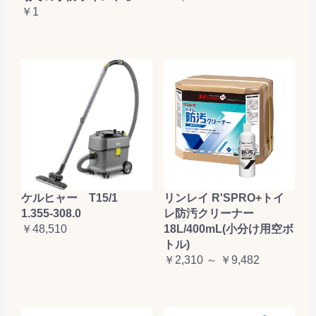
￥1
お買い物を続ける
カートへ進む
ケルヒャー T15/1
リンレイ R'SPRO+トイ
1.355-308.0
レ防汚クリーナー
￥48,510
18L/400mL(小分け用空ボ
トル)
￥2,310 ～ ￥9,482