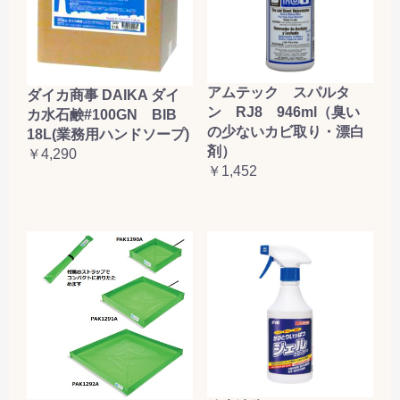
アムテック スパルタ
ダイカ商事 DAIKA ダイ
ン RJ8 946ml（臭い
カ水石鹸#100GN BIB
の少ないカビ取り・漂白
18L(業務用ハンドソープ)
剤）
￥4,290
￥1,452