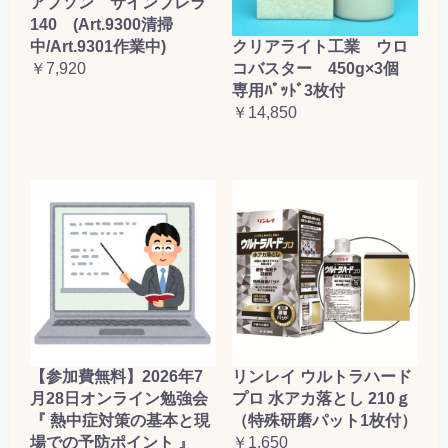
アプソン サインブレラ
140 (Art.9300清掃
クリアライト工業 ウロ
中/Art.9301作業中)
コバスター 450g×3個
￥7,920
専用ﾊﾟｯﾄﾞ3枚付
￥14,850
【参加費無料】2026年7
リンレイ ウルトラハード
月28日オンライン勉強会
プロ 水アカ落とし 210ｇ
『 熱中症対策の基本と現
（特殊研磨パット1枚付）
場での予防ポイント 』
￥1,650