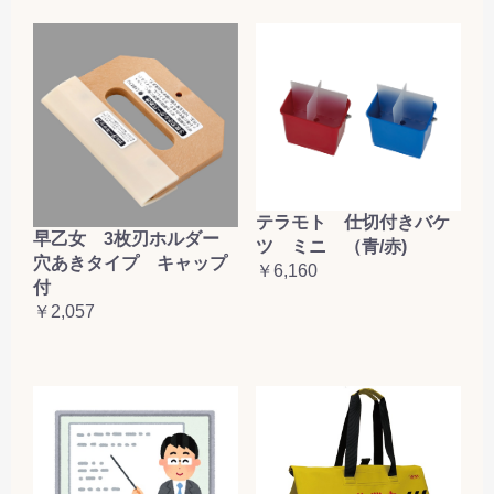
テラモト 仕切付きバケ
早乙女 3枚刃ホルダー
ツ ミニ （青/赤)
穴あきタイプ キャップ
￥6,160
付
￥2,057