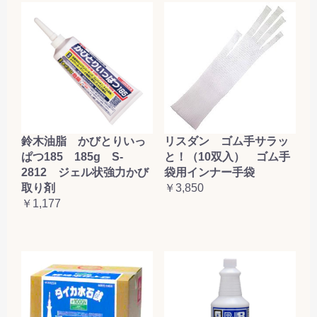
鈴木油脂 かびとりいっ
リスダン ゴム手サラッ
ぱつ185 185g S-
と！（10双入） ゴム手
2812 ジェル状強力かび
袋用インナー手袋
取り剤
￥3,850
￥1,177