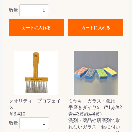
数量
カートに入れる
カートに入れる
クオリティ プロフェイ
ミヤキ ガラス・鏡用
ス
手磨きダイヤα (#1赤/#2
￥3,410
青/#3黄緑/#4黄)
洗剤・薬品や研磨剤で取
数量
れないガラス・鏡に付い