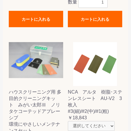
数量
カートに入れる
カートに入れる
ハウスクリーニング用 多
NCA アルタ 樹脂･ステ
目的クリーニングキッ
ンレスシート AU-V2 3
ト みがい太郎Ⅲ ノリ
枚入
タケコーテッドアブレー
#3(細)/#2(中)/#1(粗)
シブ
￥18,843
環境にやさしいメンテナ
ンスセット