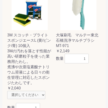
3M スコッチ・ブライト
大塚刷毛 マルテー東北
スポンジエースL (黄/ピン
石橋洗浄マルチブラシ
ク/青) 10個入
MT-971
3Mの汚れを落とす性能が
￥2,149
高い研磨粒子を使った業
数量
務用たわし。
煮沸や次亜塩素酸ナトリ
ウム溶液による日々の衛
生管理に対応したスポン
ジたわしです。
￥2,040
数量