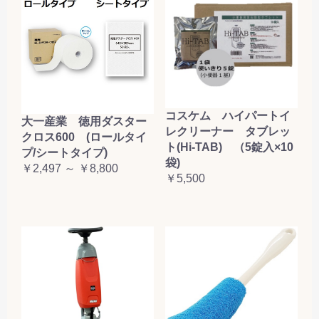
コスケム ハイパートイ
大一産業 徳用ダスター
レクリーナー タブレッ
クロス600 (ロールタイ
ト(Hi-TAB) （5錠入×10
プ/シートタイプ)
袋)
￥2,497 ～ ￥8,800
￥5,500