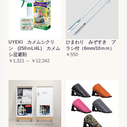
UYEKI カメムシクリ
ひまわり みぞすき ブ
ン (250ｍL/4L) カメム
ラシ付（6mm/10ｍｍ）
シ忌避剤
￥550
￥1,321 ～ ￥12,342