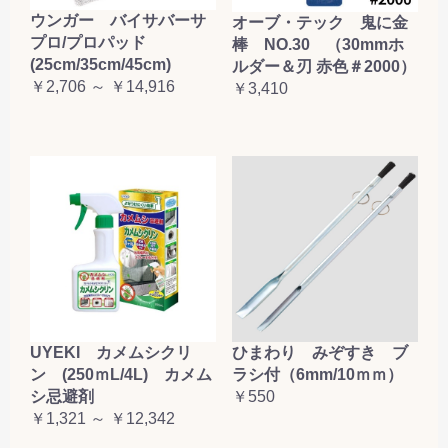
ウンガー バイサバーサ
オーブ・テック 鬼に金
プロ/プロパッド
棒 NO.30 （30mmホ
(25cm/35cm/45cm)
ルダー＆刃 赤色＃2000）
￥2,706 ～ ￥14,916
￥3,410
UYEKI カメムシクリ
ひまわり みぞすき ブ
ン (250ｍL/4L) カメム
ラシ付（6mm/10ｍｍ）
シ忌避剤
￥550
￥1,321 ～ ￥12,342