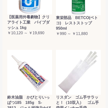
【医薬用外毒劇物】クリ
東栄部品 BETCO(ベト
アライト工業 パイプダ
コ) レストストップ
ッシュ 1kg
950ml
￥10,120 ～ ￥19,690
￥990 ～ ￥11,880
鈴木油脂 かびとりいっ
リスダン ゴム手サラッ
ぱつ185 185g S-
と！（10双入） ゴム手
2812 ジェル状強力かび
袋用インナー手袋