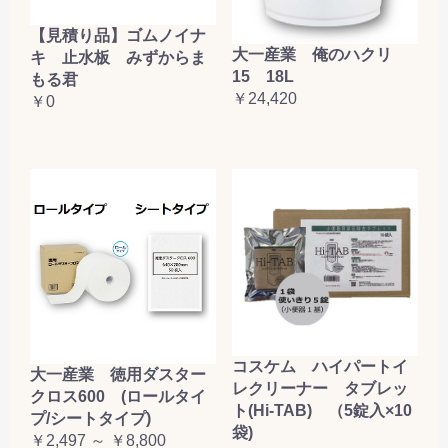
【見積り品】ゴムノイナ
大一産業 俺のハクリ
キ 止水板 みずからま
15 18L
もる君
￥24,420
￥0
コスケム ハイパートイ
大一産業 徳用ダスター
レクリーナー タブレッ
クロス600 (ロールタイ
ト(Hi-TAB) （5錠入×10
プ/シートタイプ)
袋)
￥2,497 ～ ￥8,800