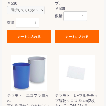
￥530
プ。
￥539
数量
数量
カートに入れる
カートに入れる
テラモト エコプラ屑入
テラモト EFマルチモッ
れ
プ湿乾クロス 34cm(2枚
再生樹脂からできたシン
入) CL-744-234-0