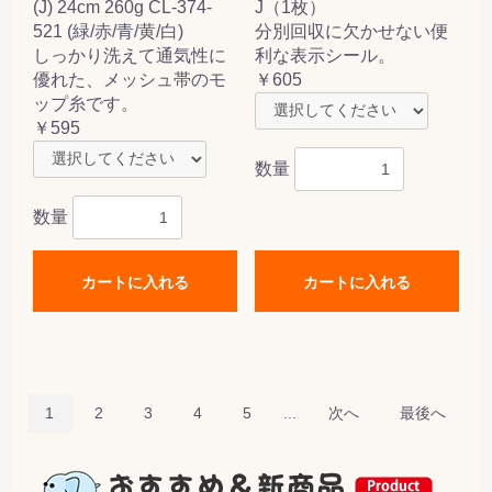
(J) 24cm 260g CL-374-
J（1枚）
521 (緑/赤/青/黄/白)
分別回収に欠かせない便
しっかり洗えて通気性に
利な表示シール。
優れた、メッシュ帯のモ
￥605
ップ糸です。
￥595
数量
数量
カートに入れる
カートに入れる
1
2
3
4
5
...
次へ
最後へ