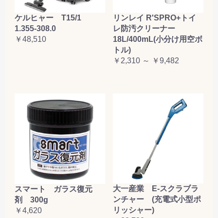
ケルヒャー T15/1
リンレイ R'SPRO+トイ
1.355-308.0
レ防汚クリーナー
￥48,510
18L/400mL(小分け用空ボ
トル)
￥2,310 ～ ￥9,482
大一産業 E-スクラブラ
スマート ガラス復元
ンチャー (充電式小型ポ
剤 300g
リッシャー)
￥4,620