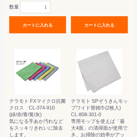
数量
カートに入れる
カートに入れる
テラモト FXマイクロ抗菌
テラモト SPぞうきんモッ
クロス CL-374-910
プワイド替雑巾(2枚入)
(緑/赤/青/黄/灰)
CL-808-301-0
気になる手あか汚れなど
専用モップを使えば「最
をスッキリきれいに除去
大4面」の清掃面が使用で
します。
き、お掃除の効率がアッ