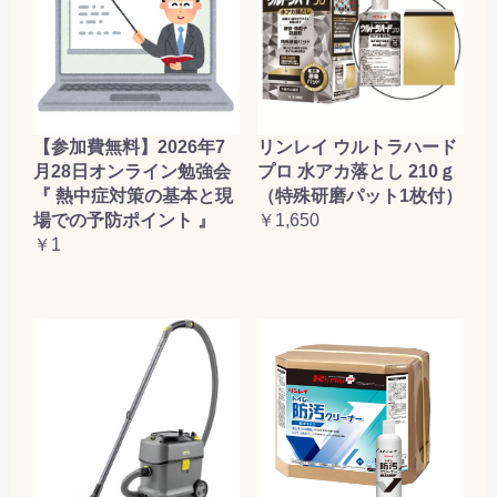
お買い物を続ける
カートへ進む
【参加費無料】2026年7
リンレイ ウルトラハード
月28日オンライン勉強会
プロ 水アカ落とし 210ｇ
『 熱中症対策の基本と現
（特殊研磨パット1枚付）
場での予防ポイント 』
￥1,650
￥1