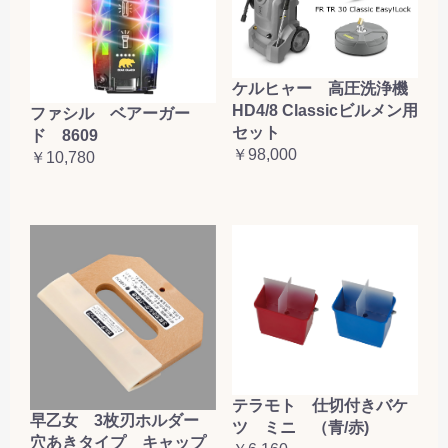
ケルヒャー 高圧洗浄機
HD4/8 Classicビルメン用
ファシル ベアーガー
セット
ド 8609
￥98,000
￥10,780
テラモト 仕切付きバケ
早乙女 3枚刃ホルダー
ツ ミニ （青/赤)
穴あきタイプ キャップ