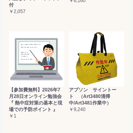
￥6,160
付
￥2,057
【参加費無料】2026年7
アプソン サイントー
月28日オンライン勉強会
ト （Art3480清掃
『 熱中症対策の基本と現
中/Art3481作業中）
場での予防ポイント 』
￥9,240
￥1