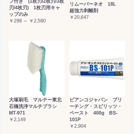
プ付き (1枚刃/2枚刃/3枚
リムーバーネオ 18L
刃/4枚刃) 1枚刃用キャ
超強力剥離剤
ップのみ
￥20,647
￥298 ～ ￥2,580
大塚刷毛 マルテー東北
ビアンコジャパン ブリ
石橋洗浄マルチブラシ
ーチング・スピリッツ・
MT-971
ペースト 400g BS-
￥2,149
101P
￥2,904