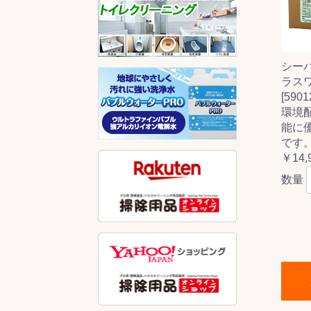
シー
ラスワ
[5901
環境
能に
です
￥14,
数量