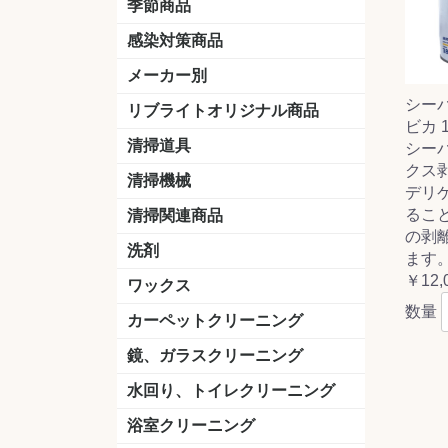
季節商品
感染対策商品
おう吐物
除菌洗剤
うがい薬
マスク
手洗い石鹸
手指消毒
手袋
メーカー別
シー
クオリティ
ニイタカ
シーバイエス
リンレイ
ペンギンワックス
横浜油脂工業
ミッケル化学（旧：スイショウ
ユシロ化学
コニシ
つやげん
ダイカ商事
スリーエムジャパン
山崎産業
テラモト
セイワ
エトレー
ラバーメイド
ジャパックス
日本サニパック
ケルヒャー
マキタ
ショーワグローブ
花王
サラヤ
アルボース
コスケム
ミヤキ
紺商
信徳ポミー
樹脂ワック
下地剤
ドライメ
水性・半
油性ワッ
特殊用途
ニュート
天然石材
木床用ワ
床用クリ
剥離剤
植物油用
鉱物油用
その他
樹脂ワッ
水性・半
下地剤
特殊用途
ドライメ
クリーナ
ハクリ剤
石材床用
木床用商
日常管理
リブライトオリジナル商品
ビカ 18
＆ユーホー）
脂仕上げ
ステム
コンクリ
脂ワック
LLオレンジクリーナー
LL油脂専用クリーナー
LLワックスモップ
LL-21
マーベラスiL
清掃道具
シー
クス剥
ほうき
ちりとり
モップ及び関連品
モップ
ハードフロア用ダストモップ
テラモト
その他
ワンタッチ
水切りドラ
その他アタ
関連商品
ワックス塗
清掃機械
デリ
(ワンタッチ
掃除機
高圧洗浄機
吸水機
カーペット用マシン
送風機
ポリッシャー
ポリッシャー・自動床洗浄機用
掃除機用紙パック
その他
ドライバ
アップラ
コードレ
階段用
スタンダ
高速回転
ハンディ
関連商品
るこ
清掃関連商品
パッド
の剥
ダストカート
台車
移動式バレット
脚立
モップハンガー
サインボード
光沢計
カーペット汚染度計
洗剤
ます
￥12,
床用表面洗浄剤
ハクリ剤
厨房用
工場用
石材用
サビ用
木材用
タイル用
外壁用
壁面用
手あか用
病院用
除菌用
ワックス
数量
樹脂ワックス
半樹脂ワックス
フローリング用
病院用ワックス
中性ワックス
石材用
木床用
その他
シーバイエス
リンレイ
ペンギンワック
コニシ
スイショウ
ユシロ
信徳ポミー
その他
カーペットクリーニング
洗剤
ブラシ
パット
その他
ガム除去剤
シミ抜き剤
鏡、ガラスクリーニング
ガラスワイパー
シャンパー(ウオッシャー)
ガラススクイジー
ケレン
ツールホルダー
洗剤
天井・高所作業
うろこ取り
水回り、トイレクリーニング
洗剤
尿石除去剤
水アカ除去剤
排水管つまり除去剤
消臭・防臭剤
道具
ブラシ
ラバーカップ
水アカ除去
浴室クリーニング