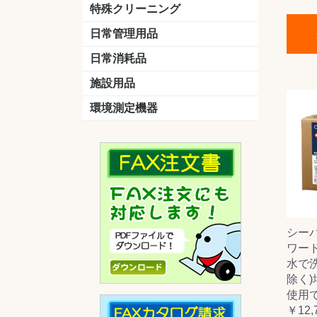
洗剤
道具
バスクリーナー
カビ取り剤
スポンジ
特殊クリーニング
石材
エアコン
外壁
その他
洗浄剤
リンス&中和剤
洗浄ツール
洗浄シート
洗浄
道具
日常管理用品
剤
クリーナー
洗濯用洗剤
油汚れ落とし
サビ取り剤
タバコ専用消臭
日常消耗品
トイレットペーパー
ペーパータオル
便座除菌クリーナー
ポリ袋
施設用品
マット・他
ベンチ
灰皿
傘立
くず入れ
環境測定機器
残留塩素測定器
空気環境測定器
粉じん計
風速計
温湿度計
シー
ワード 
水で
除く
使用
￥12,