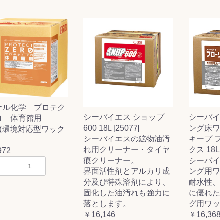
ケル化学 プロテク
シーバイエス ショップ
シーバイ
ロ 体育館用
600 18L [25077]
ング床ワ
 (環境対応型ワック
シーバイエスの鉱物油汚
キープ 
れ用クリーナー・タイヤ
クス 18L 
972
痕クリーナー。
シーバイ
界面活性剤とアルカリ成
ング用ワ
分及び特殊溶剤により、
耐水性、
固化した油汚れも強力に
に優れた
落とします。
グ用ワッ
￥16,146
￥16,36