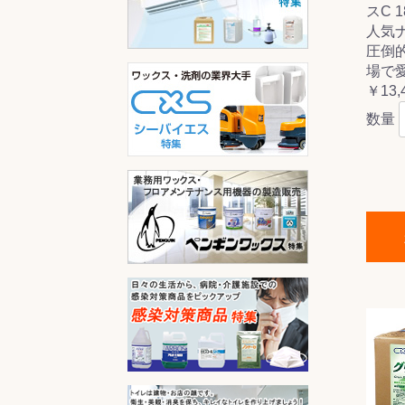
スC 18
人気
圧倒
場で
￥13,
数量