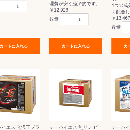
理費が安く経済的です。
4つの成
￥12,928
く配合し
￥13,46
数量
数量
カートに入れる
カートに入れる
カ
バイエス 光沢王プラ
シーバイエス 無リン ビ
シーバイ