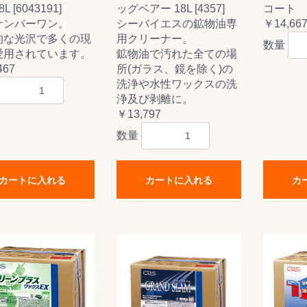
L [6043191]
ッグベアー 18L [4357]
コート 
ナンバーワン。
シーバイエスの鉱物油専
￥14,66
的な光沢で多くの現
用クリーナー。
数量
愛用されています。
鉱物油で汚れた全ての場
467
所(ガラス、鏡を除く)の
洗浄や水性ワックスの洗
浄及び剥離に。
￥13,797
数量
カートに入れる
カートに入れる
カ