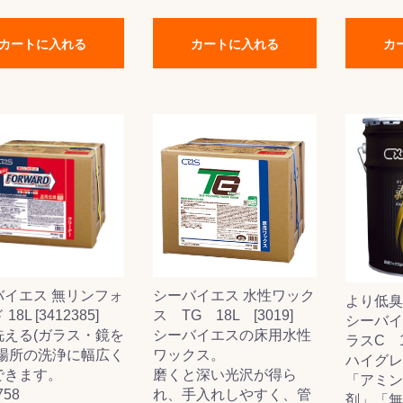
&前処理
カートに入れる
カートに入れる
カ
バイエス 無リンフォ
シーバイエス 水性ワック
より低臭
18L [3412385]
ス TG 18L [3019]
シーバイ
洗える(ガラス・鏡を
シーバイエスの床用水性
ラスC 18
)場所の洗浄に幅広く
ワックス。
ハイグレ
できます。
磨くと深い光沢が得ら
「アミン
758
れ、手入れしやすく、管
剤」「無