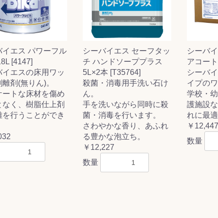
バイエス パワーフル
シーバイエス セーフタッ
シーバイ
ス(一般製品)
ンテナンス用樹
樹脂製品
クス
製品
ラ フロアケアシ
用・テラゾー・
ックス
ーナー
クリーナー
クリーナー
クス
樹脂製品
製品
ンテナンス用樹
ー製品
商品
品
商品
L [4147]
チ ハンドソーププラス
アコート 1
剤
ート用
ス
バイエスの床用ワッ
5L×2本 [T35764]
シーバイ
離剤(無りん)。
殺菌・消毒用手洗い石け
イプのワ
式モップ
イヤー
ッチメント
布
ケートな床材を傷め
ん。
学校・幼
式用)
キューム
イトバキューム
スタイプ
ード
ポリッシャー
となく、樹脂仕上剤
手を洗いながら同時に殺
護施設な
離を行うことができ
菌・消毒を行います。
れに最適
。
さわやかな香り、あふれ
￥12,44
032
る豊かな泡立ち。
数量
￥12,227
ス
数量