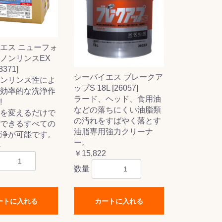
エス ニューフォ
ノンリンスEX
8371]
シーバイエス ブレークア
ンリンス性によ
ップS 18L [26057]
効率的な洗浄作
ラード、ヘッド、食用油
!
などの落ちにくい油脂類
を変えるだけで
の汚れをすばやく落とす
できるすべての
油脂専用強力クリーナ
浄が可能です。
ー。
4
￥15,822
数量
ートに入れる
カートに入れる