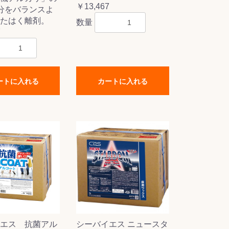
￥13,467
分をバランスよ
たはく離剤。
数量
7
ートに入れる
カートに入れる
エス 抗菌アル
シーバイエス ニュースタ