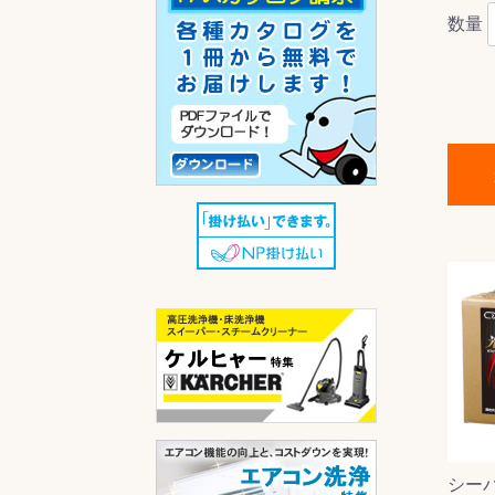
数量
シー