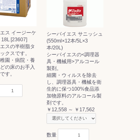
エス イージーケ
シーバイエス サニッシュ
8L [23607]
(550ml×12本/5L×3
エスの半樹脂タ
本/20L)
ックスです。
シーバイエスの<調理器
稚園・病院・養
具・機械用>アルコール
どの床のお手入
製剤。
です。
細菌・ウィルスを除去
7
し、調理器具・機械を衛
生的に保つ100%食品添
加物原料のアルコール製
剤です。
￥12,558 ～ ￥17,562
数量