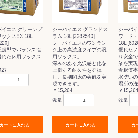
お買い物を続ける
カートへ進む
バイエス グリーンプ
シーバイエス グランドス
シーバイ
ックスEX 18L
ラム 18L [2282540]
ワード・
220]
シーバイエスのワンラン
18L [602
配慮型でバランス性
ク上の高濃度タイプの汎
優れたノ
優れた床用ワックス
用ワックス。
り安全で
。
深みのある光沢感と他を
業を実現
927
圧倒する耐久性を発揮
希釈倍率
し、長期間床の美観を実
水洗いの
現できます。
場所の洗
￥15,264
￥15,26
数量
数量
カートに入れる
カートに入れる
カ