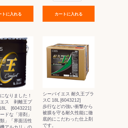
ートに入れる
カートに入れる
シーバイエス 耐久王プラ
になりました！
スC 18L [6043212]
エス 剥離王プ
歩行などの強い衝撃から
L [6043221]
被膜を守る耐久性能に徹
ードな「溶剤」
底的にこだわった仕上剤
類」「界面活性
です。
機アルカリ」の