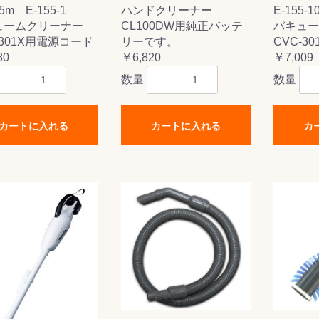
m E-155-1
ハンドクリーナー
E-155-1
お買い物を続ける
カートへ進む
ュームクリーナー
CL100DW用純正バッテ
バキュー
-301X用電源コード
リーです。
CVC-3
80
￥6,820
￥7,009
数量
数量
カートに入れる
カートに入れる
カ