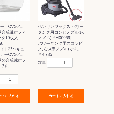
 CV30/1、
ペンギンワックス パワー
1用合成繊維フィ
タンク用コンビノズル(床
ック10枚入
ノズル) [6H00069]
50
パワータンク用のコンビ
イト型バキュー
ノズル(床ノズル)です。
ーCV30/1、
￥4,785
1用の合成繊維フ
数量
です。
ートに入れる
カートに入れる