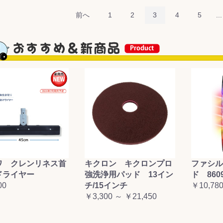
前へ
1
2
3
4
5
...
ワ クレンリネス首
キクロン キクロンプロ
ファシル
ドライヤー
強洗浄用パッド 13イン
ド 860
00
チ/15インチ
￥10,78
￥3,300 ～ ￥21,450