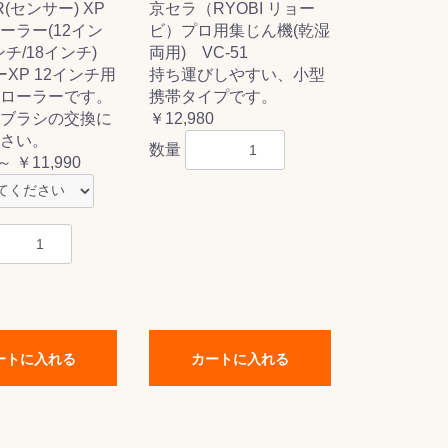
R(センサー) XP
京セラ（RYOBI リョー
ーラー(12イン
ビ）プロ用集じん機(乾湿
ンチ/18インチ)
両用) VC-51
ーXP 12インチ用
持ち運びしやすい、小型
ローラーです。
携帯タイプです。
ブラシの交換に
￥12,980
さい。
数量
～ ￥11,990
ートに入れる
カートに入れる