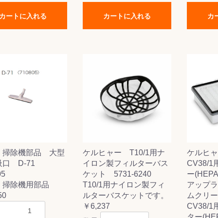
カートに入れる
カートに入れる
カ
 掃除機部品 大型
ケルヒャー T10/1用ナ
ケルヒャー
吸口 D-71
イロン製フィルターバス
CV38/
05
ケット 5731-6240
ー(HEPA)
 掃除機用部品
T10/1用ナイロン製フィ
アップラ
50
ルターバスケットです。
ムクリーナ
￥6,237
CV38/
ター(HE