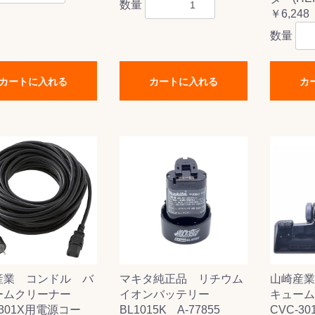
数量
￥6,248
数量
カートに入れる
カートに入れる
カ
産業 コンドル バ
マキタ純正品 リチウム
山崎産業
ームクリーナー
イオンバッテリー
キューム
-301X用電源コー
BL1015K A-77855
CVC-