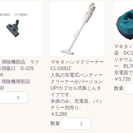
&前処理
マキタ 
器 DC1
リチウム
 掃除機部品 ラク
マキタ ハンドクリーナー
ー、BL7
用吸口 D-329
CL100DZ
充電器で
90
人気の充電式ハンディー
￥5,720
 掃除機用部品
クリーナーがバージョン
60
UP!カプセル式集じんタ
数量
イプです。
本体のみ。充電器、バッ
テリー別売り。
￥5,280
数量