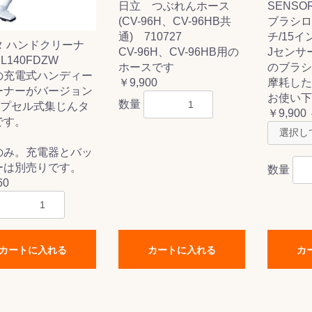
日立 つぶれんホース
SENSO
(CV-96H、CV-96HB共
ブラシロ
通) 710727
チ/15イ
タ ハンドクリーナ
CV-96H、CV-96HB用の
Jセンサ
L140FDZW
ホースです
のブラシ
の充電式ハンディー
￥9,900
摩耗した
ーナーがバージョン
お使い下
数量
カプセル式集じんタ
￥9,900 
です。
のみ。充電器とバッ
ーは別売りです。
数量
60
カートに入れる
カートに入れる
カ