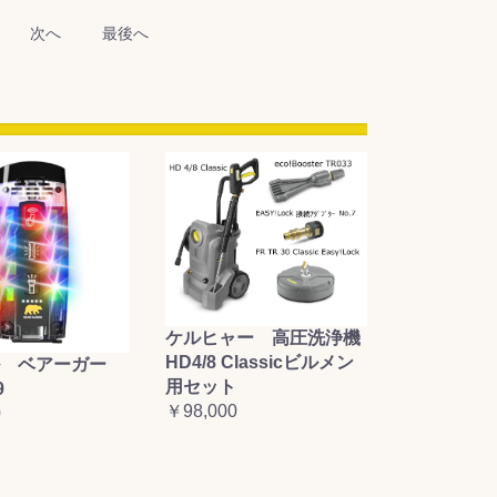
次へ
最後へ
ケルヒャー 高圧洗浄機
HD4/8 Classicビルメン
 ベアーガー
用セット
9
￥98,000
0