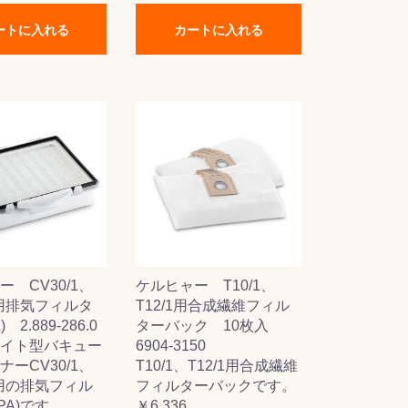
ートに入れる
カートに入れる
 CV30/1、
ケルヒャー T10/1、
1用排気フィルタ
T12/1用合成繊維フィル
 2.889-286.0
ターバック 10枚入
イト型バキュー
6904-3150
ーCV30/1、
T10/1、T12/1用合成繊維
1用の排気フィル
フィルターバックです。
PA)です。
￥6,336