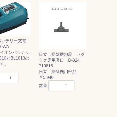
バッテリー充電
0WA
イオンバッテリ
日立 掃除機部品 ラク
010とBL1013の
ラク床用吸口 D-324
す。
710815
日立 掃除機用部品
￥5,940
数量