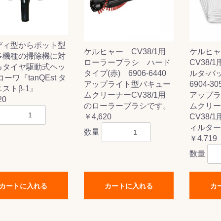
ディ型からポット型
ケルヒャー CV38/1用
ケルヒャー
ス(一般製品)
ンテナンス用樹
樹脂製品
クス
製品
ラ フロアケアシ
用・テラゾー・
ックス
ーナー
クリーナー
クリーナー
クス
樹脂製品
製品
ンテナンス用樹
ー製品
商品
品
商品
多機種の掃除機に対
ローラーブラシ ハード
CV38/
剤
ート用
ス
るタイヤ駆動式ヘッ
タイプ(赤) 6906-6440
ルタ-バ
コーワ『tanQEst タ
アップライト型バキュー
6904-30
式モップ
イヤー
ッチメント
布
ストβ-1』
ムクリーナーCV38/1用
アップラ
式用)
20
キューム
イトバキューム
スタイプ
ード
ポリッシャー
のローラーブラシです。
ムクリーナ
￥4,620
CV38/
ィルター
数量
￥4,719
数量
ス
カートに入れる
カートに入れる
カ