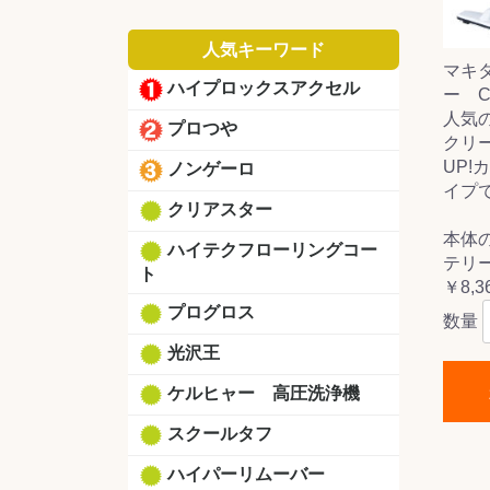
人気キーワード
マキ
ハイプロックスアクセル
ー C
人気
プロつや
クリ
UP!
ノンゲーロ
イプ
クリアスター
本体
ハイテクフローリングコー
テリ
ト
￥8,3
プログロス
数量
光沢王
ケルヒャー 高圧洗浄機
スクールタフ
ハイパーリムーバー