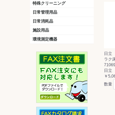
洗剤
道具
バスクリーナー
カビ取り剤
スポンジ
特殊クリーニング
石材
エアコン
外壁
その他
洗浄剤
リンス&中和剤
洗浄ツール
洗浄シート
洗浄
道具
日常管理用品
剤
クリーナー
洗濯用洗剤
油汚れ落とし
サビ取り剤
タバコ専用消臭
日常消耗品
トイレットペーパー
ペーパータオル
便座除菌クリーナー
ポリ袋
施設用品
マット・他
ベンチ
灰皿
傘立
くず入れ
環境測定機器
残留塩素測定器
空気環境測定器
粉じん計
風速計
温湿度計
日立
ラク床
7106
日立
￥5,0
数量