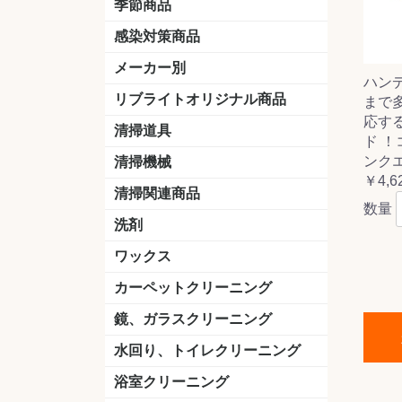
季節商品
感染対策商品
おう吐物
除菌洗剤
うがい薬
マスク
手洗い石鹸
手指消毒
手袋
メーカー別
ハン
クオリティ
ニイタカ
シーバイエス
リンレイ
ペンギンワックス
横浜油脂工業
ミッケル化学（旧：スイショウ
ユシロ化学
コニシ
つやげん
ダイカ商事
スリーエムジャパン
山崎産業
テラモト
セイワ
エトレー
ラバーメイド
ジャパックス
日本サニパック
ケルヒャー
マキタ
ショーワグローブ
花王
サラヤ
アルボース
コスケム
ミヤキ
紺商
信徳ポミー
樹脂ワック
下地剤
ドライメ
水性・半
油性ワッ
特殊用途
ニュート
天然石材
木床用ワ
床用クリ
剥離剤
植物油用
鉱物油用
その他
樹脂ワッ
水性・半
下地剤
特殊用途
ドライメ
クリーナ
ハクリ剤
石材床用
木床用商
日常管理
リブライトオリジナル商品
まで
＆ユーホー）
脂仕上げ
ステム
コンクリ
脂ワック
応す
LLオレンジクリーナー
LL油脂専用クリーナー
LLワックスモップ
LL-21
マーベラスiL
清掃道具
ド ！
ほうき
ちりとり
モップ及び関連品
モップ
ハードフロア用ダストモップ
テラモト
その他
ワンタッチ
水切りドラ
その他アタ
関連商品
ワックス塗
ンクエ
清掃機械
(ワンタッチ
￥4,6
掃除機
高圧洗浄機
吸水機
カーペット用マシン
送風機
ポリッシャー
ポリッシャー・自動床洗浄機用
掃除機用紙パック
その他
ドライバ
アップラ
コードレ
階段用
スタンダ
高速回転
ハンディ
関連商品
清掃関連商品
数量
パッド
ダストカート
台車
移動式バレット
脚立
モップハンガー
サインボード
光沢計
カーペット汚染度計
洗剤
床用表面洗浄剤
ハクリ剤
厨房用
工場用
石材用
サビ用
木材用
タイル用
外壁用
壁面用
手あか用
病院用
除菌用
ワックス
樹脂ワックス
半樹脂ワックス
フローリング用
病院用ワックス
中性ワックス
石材用
木床用
その他
シーバイエス
リンレイ
ペンギンワック
コニシ
スイショウ
ユシロ
信徳ポミー
その他
カーペットクリーニング
洗剤
ブラシ
パット
その他
ガム除去剤
シミ抜き剤
鏡、ガラスクリーニング
ガラスワイパー
シャンパー(ウオッシャー)
ガラススクイジー
ケレン
ツールホルダー
洗剤
天井・高所作業
うろこ取り
水回り、トイレクリーニング
洗剤
尿石除去剤
水アカ除去剤
排水管つまり除去剤
消臭・防臭剤
道具
ブラシ
ラバーカップ
水アカ除去
浴室クリーニング