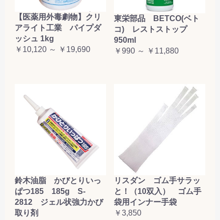
【医薬用外毒劇物】クリ
東栄部品 BETCO(ベト
アライト工業 パイプダ
コ) レストストップ
ッシュ 1kg
950ml
￥10,120 ～ ￥19,690
￥990 ～ ￥11,880
鈴木油脂 かびとりいっ
リスダン ゴム手サラッ
ぱつ185 185g S-
と！（10双入） ゴム手
2812 ジェル状強力かび
袋用インナー手袋
取り剤
￥3,850