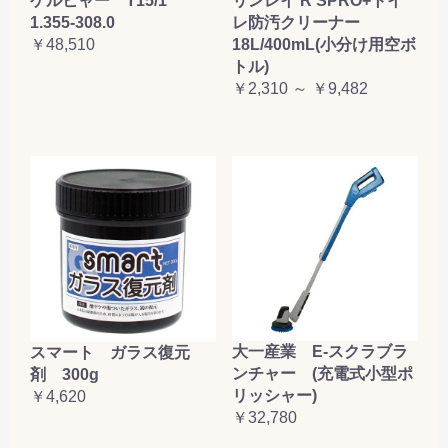
ケルヒャー T15/1
リンレイ R'SPRO+トイ
1.355-308.0
レ防汚クリーナー
￥48,510
18L/400mL(小分け用空ボ
トル)
￥2,310 ～ ￥9,482
大一産業 E-スクラブラ
スマート ガラス復元
ンチャー (充電式小型ポ
剤 300g
リッシャー)
￥4,620
￥32,780