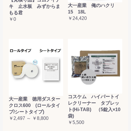
大一産業 俺のハクリ
キ 止水板 みずからま
15 18L
もる君
￥24,420
￥0
コスケム ハイパートイ
大一産業 徳用ダスター
レクリーナー タブレッ
クロス600 (ロールタイ
ト(Hi-TAB) （5錠入×10
プ/シートタイプ)
袋)
￥2,497 ～ ￥8,800
￥5,500