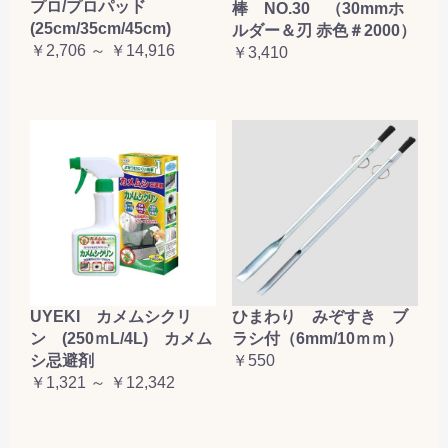
プロ/プロパッド
棒 NO.30 （30mmホ
(25cm/35cm/45cm)
ルダー＆刃 赤色＃2000）
￥2,706 ～ ￥14,916
￥3,410
UYEKI カメムシクリ
ひまわり みぞすき ブ
ン (250ｍL/4L) カメム
ラシ付（6mm/10ｍｍ）
シ忌避剤
￥550
￥1,321 ～ ￥12,342