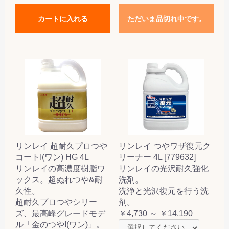
カートに入れる
ただいま品切れ中です。
リンレイ 超耐久プロつや
リンレイ つやワザ復元ク
コートI(ワン) HG 4L
リーナー 4L [779632]
リンレイの高濃度樹脂ワ
リンレイの光沢耐久強化
ックス。超ぬれつや&耐
洗剤。
久性。
洗浄と光沢復元を行う洗
超耐久プロつやシリー
剤。
ズ、最高峰グレードモデ
￥4,730 ～ ￥14,190
ル「金のつやI(ワン)」。