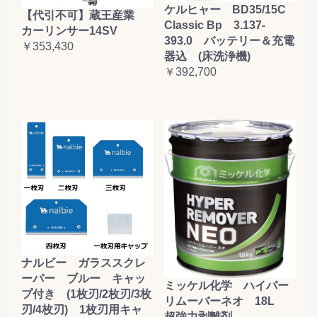
ケルヒャー BD35/15C
【代引不可】蔵王産業
Classic Bp 3.137-
カーリンサー14SV
393.0 バッテリー＆充電
￥353,430
器込 (床洗浄機)
￥392,700
ナルビー ガラススクレ
ーパー ブルー キャッ
ミッケル化学 ハイパー
プ付き (1枚刃/2枚刃/3枚
リムーバーネオ 18L
刃/4枚刃) 1枚刃用キャ
超強力剥離剤