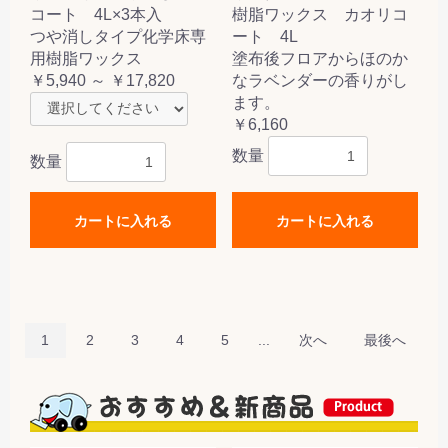
コート 4L×3本入
樹脂ワックス カオリコ
つや消しタイプ化学床専
ート 4L
用樹脂ワックス
塗布後フロアからほのか
￥5,940 ～ ￥17,820
なラベンダーの香りがし
ます。
￥6,160
数量
数量
カートに入れる
カートに入れる
1
2
3
4
5
...
次へ
最後へ