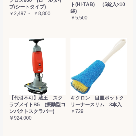
クロス600 (ロールタイ
ト(Hi-TAB) （5錠入×10
プ/シートタイプ)
袋)
￥2,497 ～ ￥8,800
￥5,500
【代引不可】蔵王 スク
キクロン 目皿ポットク
ラブメイトB5 (振動型コ
リーナースリム 3本入
ンパクトスクラバー)
￥729
￥924,000