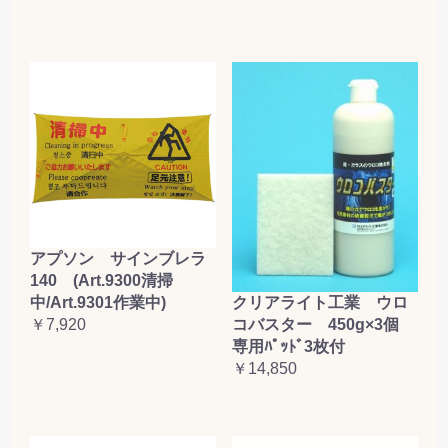
アプソン サインブレラ
140 (Art.9300清掃
クリアライト工業 ウロ
中/Art.9301作業中)
コバスター 450g×3個
￥7,920
専用ﾊﾟｯﾄﾞ3枚付
￥14,850