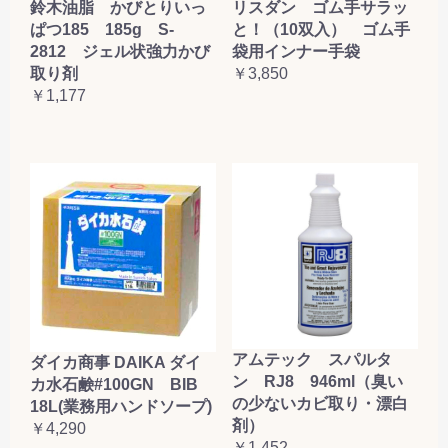
鈴木油脂 かびとりいっ
リスダン ゴム手サラッ
ぱつ185 185g S-
と！（10双入） ゴム手
2812 ジェル状強力かび
袋用インナー手袋
取り剤
￥3,850
￥1,177
アムテック スパルタ
ダイカ商事 DAIKA ダイ
ン RJ8 946ml（臭い
カ水石鹸#100GN BIB
の少ないカビ取り・漂白
18L(業務用ハンドソープ)
剤）
￥4,290
￥1,452