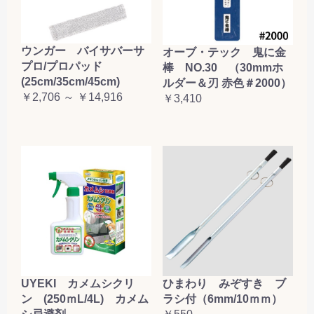
ウンガー バイサバーサ
オーブ・テック 鬼に金
プロ/プロパッド
棒 NO.30 （30mmホ
(25cm/35cm/45cm)
ルダー＆刃 赤色＃2000）
￥2,706 ～ ￥14,916
￥3,410
UYEKI カメムシクリ
ひまわり みぞすき ブ
ン (250ｍL/4L) カメム
ラシ付（6mm/10ｍｍ）