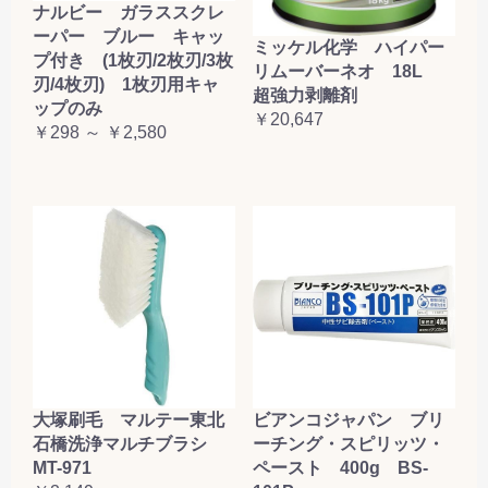
ナルビー ガラススクレ
ーパー ブルー キャッ
ミッケル化学 ハイパー
プ付き (1枚刃/2枚刃/3枚
リムーバーネオ 18L
刃/4枚刃) 1枚刃用キャ
超強力剥離剤
ップのみ
￥20,647
￥298 ～ ￥2,580
大塚刷毛 マルテー東北
ビアンコジャパン ブリ
石橋洗浄マルチブラシ
ーチング・スピリッツ・
MT-971
ペースト 400g BS-