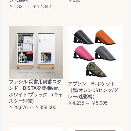
シ忌避剤
￥550
￥1,321 ～ ￥12,342
ファシル 災害用備蓄スタ
アプソン B-ポケット
ンド BISTA発電機ver.
（黒/オレンジ/ピンク/グ
ホワイト/ブラック (キャ
レー/迷彩柄）
スター別売)
￥4,235 ～ ￥5,005
￥29,876 ～ ￥858,000