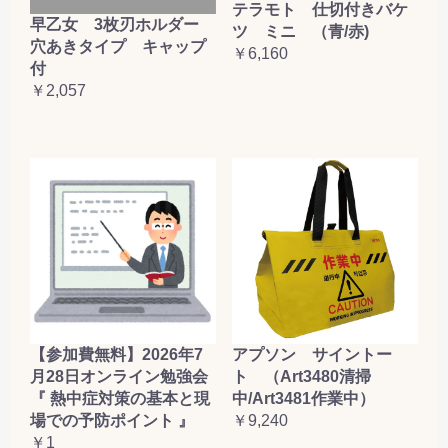
テラモト 仕切付きバケ
早乙女 3枚刃ホルダー
ツ ミニ （青/赤)
穴あきタイプ キャップ
￥6,160
付
￥2,057
【参加費無料】2026年7
アプソン サイントー
月28日オンライン勉強会
ト （Art3480清掃
『 熱中症対策の基本と現
中/Art3481作業中）
場での予防ポイント 』
￥9,240
￥1