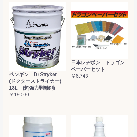
日本レヂボン ドラゴン
ペーパーセット
ペンギン Dr.Stryker
￥6,743
(ドクターストライカー)
18L (超強力剥離剤)
￥19,030