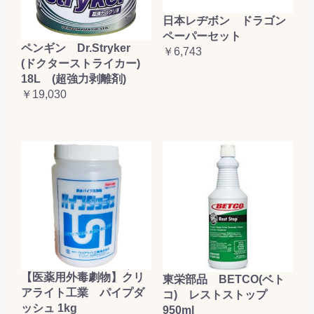
日本レヂボン ドラゴン
ペーパーセット
ペンギン Dr.Stryker
￥6,743
(ドクターストライカー)
18L (超強力剥離剤)
￥19,030
【医薬用外毒劇物】クリ
東栄部品 BETCO(ベト
アライト工業 パイプダ
コ) レストストップ
ッシュ 1kg
950ml