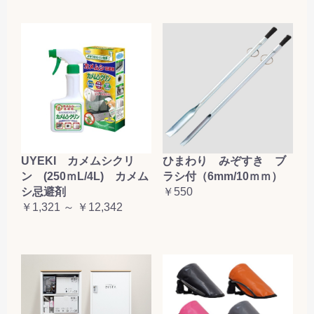
UYEKI カメムシクリ
ひまわり みぞすき ブ
ン (250ｍL/4L) カメム
ラシ付（6mm/10ｍｍ）
シ忌避剤
￥550
￥1,321 ～ ￥12,342