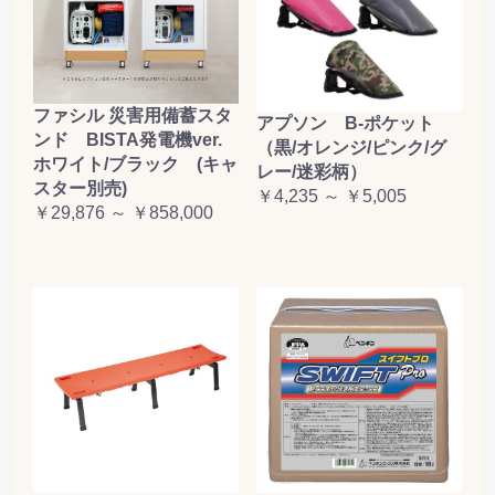
ファシル 災害用備蓄スタ
アプソン B-ポケット
ンド BISTA発電機ver.
（黒/オレンジ/ピンク/グ
ホワイト/ブラック (キャ
レー/迷彩柄）
スター別売)
￥4,235 ～ ￥5,005
￥29,876 ～ ￥858,000