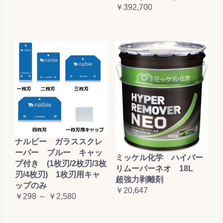
￥392,700
ナルビー ガラススクレ
ーパー ブルー キャッ
ミッケル化学 ハイパー
プ付き (1枚刃/2枚刃/3枚
リムーバーネオ 18L
刃/4枚刃) 1枚刃用キャ
超強力剥離剤
ップのみ
￥20,647
￥298 ～ ￥2,580