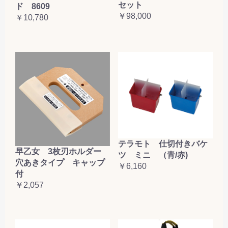
セット
ド 8609
￥98,000
￥10,780
テラモト 仕切付きバケ
早乙女 3枚刃ホルダー
ツ ミニ （青/赤)
穴あきタイプ キャップ
￥6,160
付
￥2,057