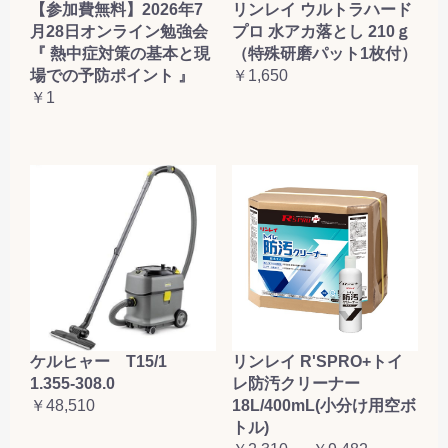
【参加費無料】2026年7
リンレイ ウルトラハード
月28日オンライン勉強会
プロ 水アカ落とし 210ｇ
『 熱中症対策の基本と現
（特殊研磨パット1枚付）
場での予防ポイント 』
￥1,650
￥1
ケルヒャー T15/1
リンレイ R'SPRO+トイ
1.355-308.0
レ防汚クリーナー
￥48,510
18L/400mL(小分け用空ボ
トル)