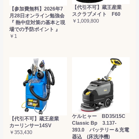
【代引不可】蔵王産業
【参加費無料】2026年7
スクラブメイト F60
月28日オンライン勉強会
￥1,009,800
『 熱中症対策の基本と現
場での予防ポイント 』
￥1
ケルヒャー BD35/15C
【代引不可】蔵王産業
Classic Bp 3.137-
カーリンサー14SV
393.0 バッテリー＆充電
￥353,430
器込 (床洗浄機)