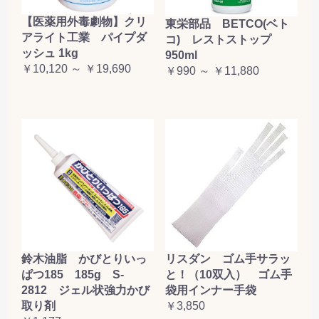
【医薬用外毒劇物】クリ
東栄部品 BETCO(ベト
アライト工業 パイプダ
コ) レストストップ
ッシュ 1kg
950ml
￥10,120 ～ ￥19,690
￥990 ～ ￥11,880
鈴木油脂 かびとりいっ
リスダン ゴム手サラッ
ぱつ185 185g S-
と！（10双入） ゴム手
2812 ジェル状強力かび
袋用インナー手袋
取り剤
￥3,850