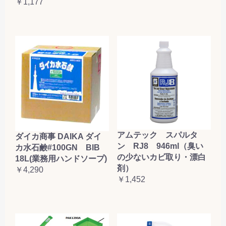
￥1,177
アムテック スパルタ
ダイカ商事 DAIKA ダイ
ン RJ8 946ml（臭い
カ水石鹸#100GN BIB
の少ないカビ取り・漂白
18L(業務用ハンドソープ)
剤）
￥4,290
￥1,452