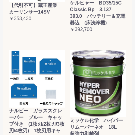
ケルヒャー BD35/15C
【代引不可】蔵王産業
Classic Bp 3.137-
カーリンサー14SV
393.0 バッテリー＆充電
￥353,430
器込 (床洗浄機)
￥392,700
ナルビー ガラススクレ
ーパー ブルー キャッ
ミッケル化学 ハイパー
プ付き (1枚刃/2枚刃/3枚
リムーバーネオ 18L
刃/4枚刃) 1枚刃用キャ
超強力剥離剤