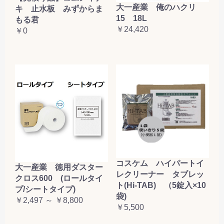
大一産業 俺のハクリ
キ 止水板 みずからま
15 18L
もる君
￥24,420
￥0
コスケム ハイパートイ
大一産業 徳用ダスター
レクリーナー タブレッ
クロス600 (ロールタイ
ト(Hi-TAB) （5錠入×10
プ/シートタイプ)
袋)
￥2,497 ～ ￥8,800
￥5,500