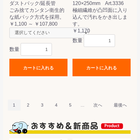
ダストパック/延長管
120×250mm Art.3336
ごみ捨てカンタン衛生的
極細繊維が凸凹面に入り
な紙パック方式を採用。
込んで汚れをかき出しま
￥1,100 ～ ￥107,800
す。
￥1,170
数量
数量
カートに入れる
カートに入れる
1
2
3
4
5
...
次へ
最後へ