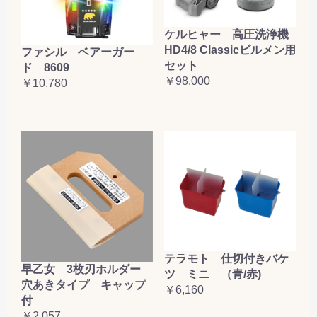
ケルヒャー 高圧洗浄機
HD4/8 Classicビルメン用
ファシル ベアーガー
セット
ド 8609
￥98,000
￥10,780
テラモト 仕切付きバケ
早乙女 3枚刃ホルダー
ツ ミニ （青/赤)
穴あきタイプ キャップ
￥6,160
付
￥2,057