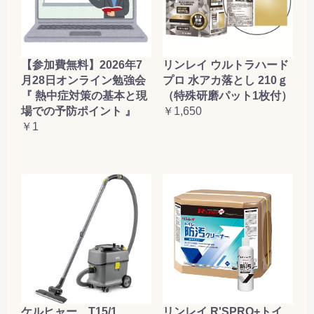
【参加費無料】2026年7
リンレイ ウルトラハード
月28日オンライン勉強会
プロ 水アカ落とし 210ｇ
『 熱中症対策の基本と現
（特殊研磨パット1枚付）
場での予防ポイント 』
￥1,650
￥1
ケルヒャー T15/1
リンレイ R'SPRO+トイ