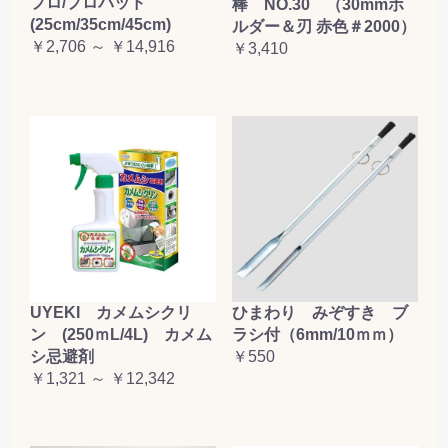
プロ/プロパッド
棒 NO.30 （30mmホ
(25cm/35cm/45cm)
ルダー＆刃 赤色＃2000）
￥2,706 ～ ￥14,916
￥3,410
UYEKI カメムシクリ
ひまわり みぞすき ブ
ン (250ｍL/4L) カメム
ラシ付（6mm/10ｍｍ）
シ忌避剤
￥550
￥1,321 ～ ￥12,342